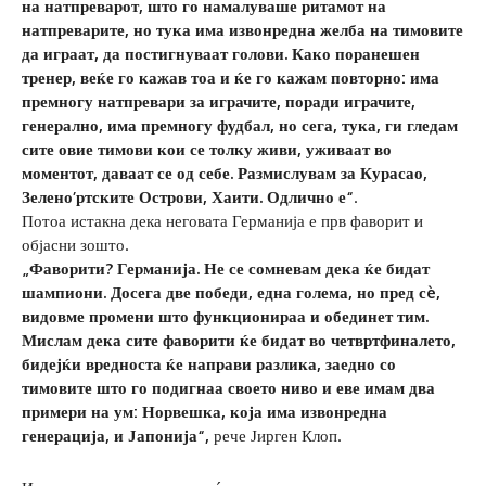
на натпреварот, што го намалуваше ритамот на
натпреварите, но тука има извонредна желба на тимовите
да играат, да постигнуваат голови. Како поранешен
тренер, веќе го кажав тоа и ќе го кажам повторно: има
премногу натпревари за играчите, поради играчите,
генерално, има премногу фудбал, но сега, тука, ги гледам
сите овие тимови кои се толку живи, уживаат во
моментот, даваат се од себе. Размислувам за Курасао,
Зелено’ртските Острови, Хаити. Одлично е“
.
Потоа истакна дека неговата Германија е прв фаворит и
објасни зошто.
„Фаворити? Германија. Не се сомневам дека ќе бидат
шампиони. Досега две победи, една голема, но пред сè,
видовме промени што функционираа и обединет тим.
Мислам дека сите фаворити ќе бидат во четвртфиналето,
бидејќи вредноста ќе направи разлика, заедно со
тимовите што го подигнаа своето ниво и еве имам два
примери на ум: Норвешка, која има извонредна
генерација, и Јапонија“,
рече Јирген Клоп.