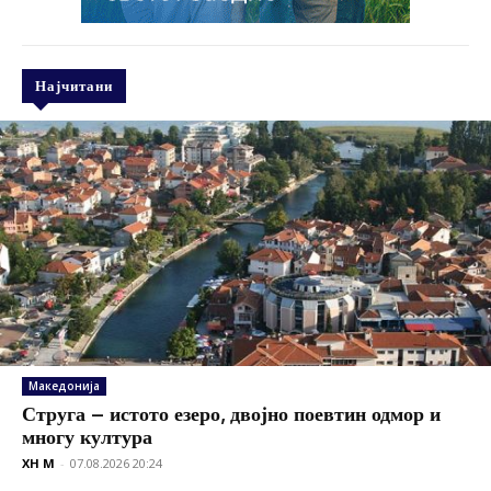
Најчитани
Македонија
Струга – истото езеро, двојно поевтин одмор и
многу култура
XH M
-
07.08.2026 20:24