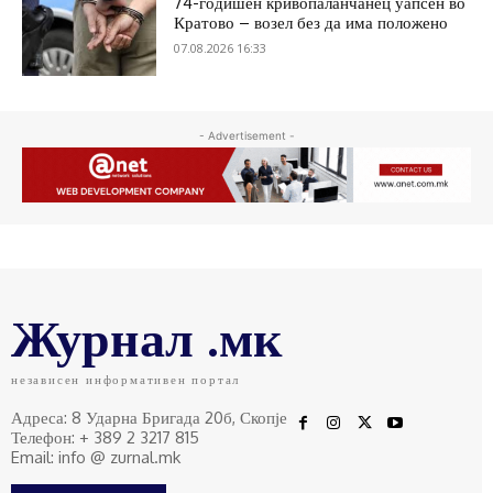
74-годишен кривопаланчанец уапсен во
Кратово – возел без да има положено
07.08.2026 16:33
- Advertisement -
Журнал .мк
независен информативен портал
Адреса: 8 Ударна Бригада 20б, Скопје
Телефон: + 389 2 3217 815
Email: info @ zurnal.mk