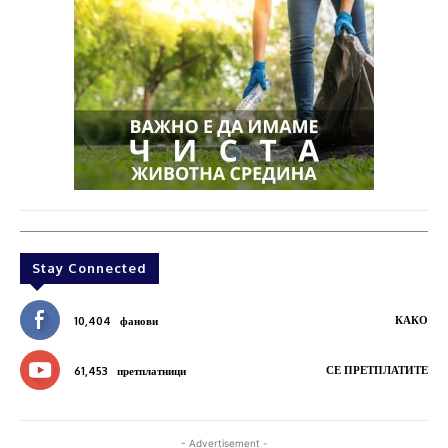
Stay Connected
КАКО
10,404
фанови
СЕ ПРЕТПЛАТИТЕ
61,453
претплатници
- Advertisement -