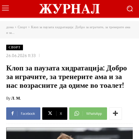
дома
Спорт
Клоп за паузата хидратација: Добро за играчите, за тренерите ама
и за...
СПОРТ
26.06.2026 11:33
Клоп за паузата хидратација: Добро
за играчите, за тренерите ама и за
нас возрасните да одиме во тоалет!
By
Л. М.
Facebook
X
WhatsApp