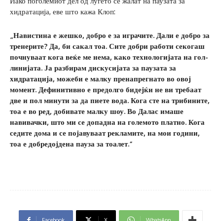
Иако поголемиот дел од луѓето се жалат на паузата за
хидратација, еве што кажа Клоп:
„Навистина е жешко, добро е за играчите. Дали е добро за
тренерите? Да, би сакал тоа. Сите добри работи секогаш
почнуваат кога веќе ме нема, како технологијата на гол-
линијата. Ја разбирам дискусијата за паузата за
хидратација, можеби е малку пренапрегнато во овој
момент. Дефинитивно е предолго бидејќи не ви требаат
две и пол минути за да пиете вода. Кога сте на трибините,
тоа е во ред, добивате малку шоу. Во Далас имаше
навивачки, што ми се допадна на големото платно. Кога
седите дома и се појавуваат рекламите, на мои години,
тоа е добредојдена пауза за тоалет.“
Facebook
X
WhatsApp