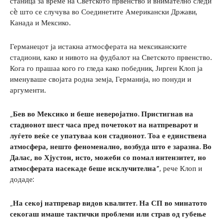
станица за време на Светското првенство и внимателно следи
сè што се случува во Соединетите Американски Држави,
Канада и Мексико.
Германецот ја истакна атмосферата на мексиканските
стадиони, како и нивото на фудбалот на Светското првенство.
Кога го прашаа кого го гледа како победник, Јирген Клоп ја
именуваше својата родна земја, Германија, но понуди и
аргументи.
„
Бев во Мексико и беше неверојатно. Пристигнав на
стадионот шест часа пред почетокот на натпреварот и
луѓето веќе се упатуваа кон стадионот. Тоа е единствена
атмосфера, нешто феноменално, возбуда што е заразна. Во
Далас, во Хјустон, исто, можеби со помал интензитет, но
атмосферата насекаде беше исклучителна“
, рече Клоп и
додаде:
„
На секој натпревар видов квалитет. На СП во минатото
секогаш имаше тактички проблеми или страв од губење