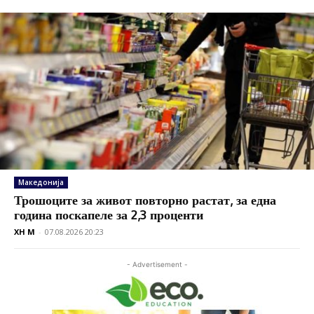
Македонија
Трошоците за живот повторно растат, за една
година поскапеле за 2,3 проценти
XH M
-
07.08.2026 20:23
- Advertisement -