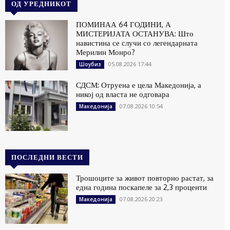
ОД УРЕДНИКОТ
ПОМИНАА 64 ГОДИНИ, А
МИСТЕРИЈАТА ОСТАНУВА: Што
навистина се случи со легендарната
Мерилин Монро?
05.08.2026 17:44
Шоубиз
СДСМ: Отруена е цела Македонија, а
никој од власта не одговара
07.08.2026 10:54
Македонија
ПОСЛЕДНИ ВЕСТИ
Трошоците за живот повторно растат, за
една година поскапеле за 2,3 проценти
07.08.2026 20:23
Македонија