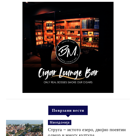
Поврзани вести
Македонија
Струга – истото езеро, двојно поевтин
одмор и многу култура