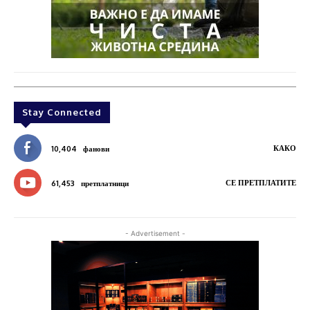
Stay Connected
КАКО
10,404
фанови
СЕ ПРЕТПЛАТИТЕ
61,453
претплатници
- Advertisement -