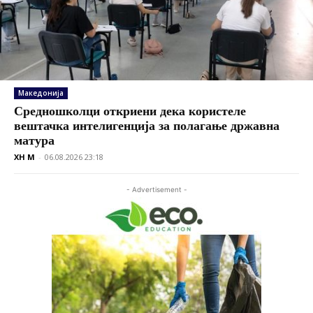
Македонија
Средношколци откриени дека користеле
вештачка интелигенција за полагање државна
матура
XH M
-
06.08.2026 23:18
- Advertisement -