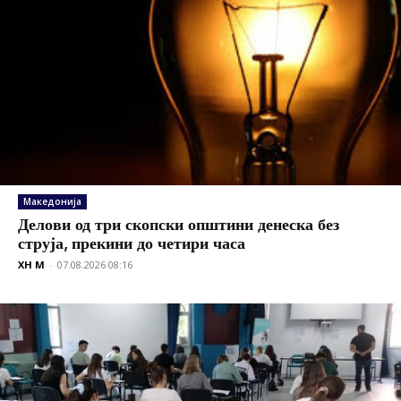
Македонија
Делови од три скопски општини денеска без
струја, прекини до четири часа
XH M
-
07.08.2026 08:16