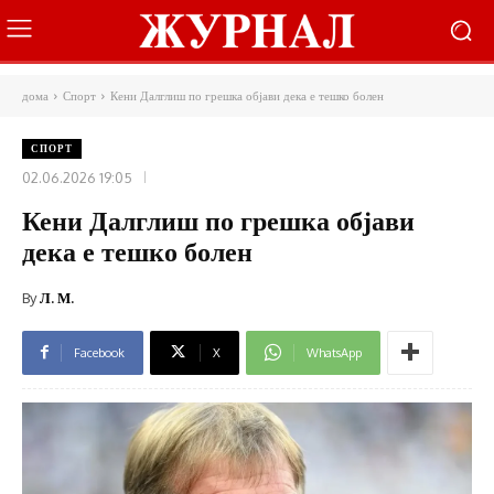
дома
Спорт
Кени Далглиш по грешка објави дека е тешко болен
СПОРТ
02.06.2026 19:05
Кени Далглиш по грешка објави
дека е тешко болен
By
Л. М.
Facebook
X
WhatsApp