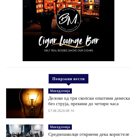
Поврзани вести
Македонија
Делови од три скопски општини денеска
без струја, прекини до четири часа
07.08.2026 08:16
Македонија
Средношколци откриени дека користеле