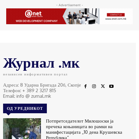
- Advertisement -
Журнал .мк
независен информативен портал
Адреса: 8 Ударна Бригада 20б, Скопје
Телефон: + 389 2 3217 815
Email: info @ zurnal.mk
ОД УРЕДНИКОТ
Потпретседателот Милошоски ја
пречека коњаницата во рамки на
манифестацијата „10 дена Крушевска
Република“