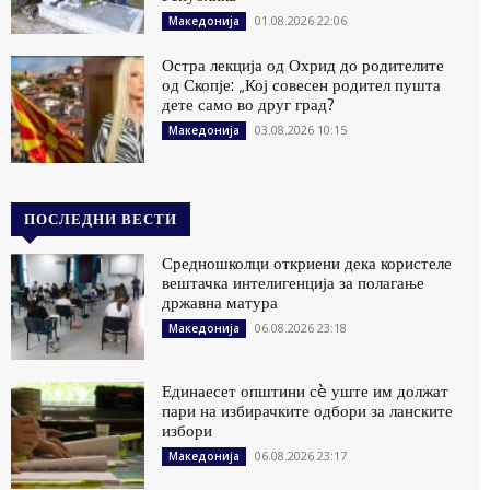
01.08.2026 22:06
Македонија
Остра лекција од Охрид до родителите
од Скопје: „Кој совесен родител пушта
дете само во друг град?
03.08.2026 10:15
Македонија
ПОСЛЕДНИ ВЕСТИ
Средношколци откриени дека користеле
вештачка интелигенција за полагање
државна матура
06.08.2026 23:18
Македонија
Единаесет општини сè уште им должат
пари на избирачките одбори за ланските
избори
06.08.2026 23:17
Македонија