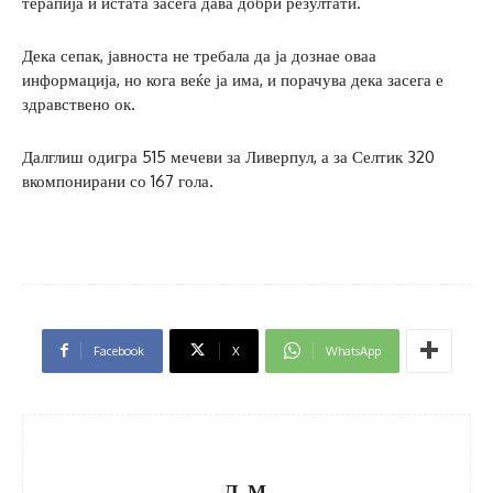
терапија и истата засега дава добри резултати.
Дека сепак, јавноста не требала да ја дознае оваа
информација, но кога веќе ја има, и порачува дека засега е
здравствено ок.
Далглиш одигра 515 мечеви за Ливерпул, а за Селтик 320
вкомпонирани со 167 гола.
Facebook
X
WhatsApp
Л. М.