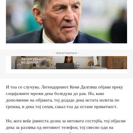
- Advertisement -
И тоа се случува. Легендарниот Кени Далглиш објави преку
социјалните мрежи дека боледува до рак. Но, како
дополнение на објавата, тој додаде дека истата излегла по
грешка, и дека тој сепак, сакал тоа да остане приватност.
Но, кога веќе јавноста дозна за неговата состојба, тој објасни
дека за разлика од неговиот телефон, тој свесно оди на