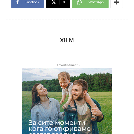
Facebook
X
WhatsApp
XH M
- Advertisement -