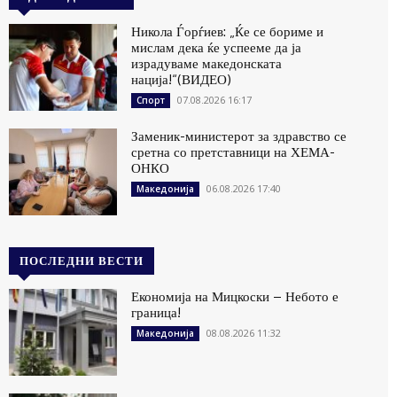
Никола Ѓорѓиев: „Ќе се бориме и
мислам дека ќе успееме да ја
израдуваме македонската
нација!“(ВИДЕО)
07.08.2026 16:17
Спорт
Заменик-министерот за здравство се
сретна со претставници на ХЕМА-
ОНКО
06.08.2026 17:40
Македонија
ПОСЛЕДНИ ВЕСТИ
Економија на Мицкоски – Небото е
граница!
08.08.2026 11:32
Македонија