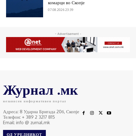
комарци во Скопје
07.08.2026 23:39
- Advertisement -
Журнал .мк
независен информативен портал
Адреса: 8 Ударна Бригада 20б, Скопје
Телефон: + 389 2 3217 815
Email: info @ zurnal.mk
ОД УРЕДНИКОТ