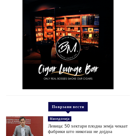
Поврзани вести
Македонија
Левица: 50 хектари плодна земја чекаат
фабрики што никогаш не дојдоа