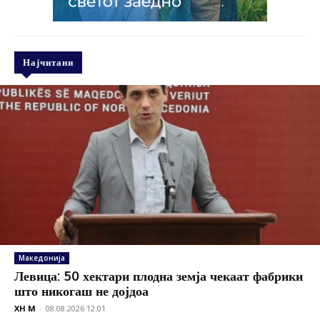
Најчитани
Македонија
Левица: 50 хектари плодна земја чекаат фабрики
што никогаш не дојдоа
XH M
-
08.08.2026 12:01