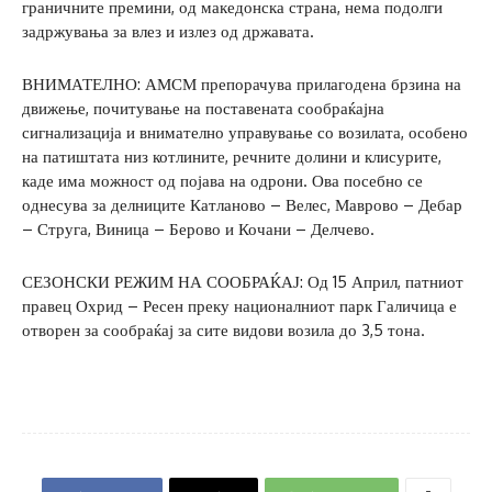
граничните премини, од македонска страна, нема подолги
задржувања за влез и излез од државата.
ВНИМАТЕЛНО: АМСМ препорачува прилагодена брзина на
движење, почитување на поставената сообраќајна
сигнализација и внимателно управување со возилата, особено
на патиштата низ котлините, речните долини и клисурите,
каде има можност од појава на одрони. Ова посебно се
однесува за делниците Катланово – Велес, Маврово – Дебар
– Струга, Виница – Берово и Кочани – Делчево.
СЕЗОНСКИ РЕЖИМ НА СООБРАЌАЈ: Од 15 Април, патниот
правец Охрид – Ресен преку националниот парк Галичица е
отворен за сообраќај за сите видови возила до 3,5 тона.