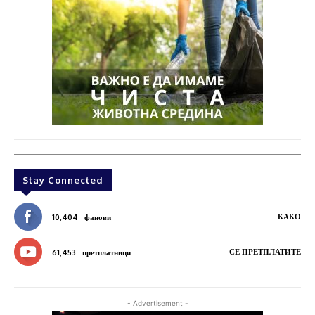
Stay Connected
КАКО
10,404
фанови
СЕ ПРЕТПЛАТИТЕ
61,453
претплатници
- Advertisement -