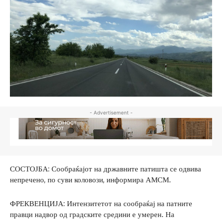
- Advertisement -
СОСТОЈБА: Сообраќајот на државните патишта се одвива
непречено, по суви коловози, информира АМСМ.
ФРЕКВЕНЦИЈА: Интензитетот на сообраќај на патните
правци надвор од градските средини е умерен. На