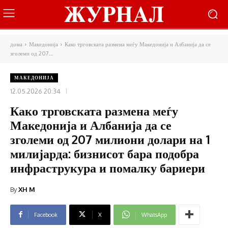
дома
Македонија
Како трговската размена меѓу Македонија и Албанија да се
зголеми од 207...
МАКЕДОНИЈА
12.05.2026 20:34
Како трговската размена меѓу
Македонија и Албанија да се
зголеми од 207 милиони долари на 1
милијарда: бизнисот бара подобра
инфраструкура и помалку бариери
By
XH M
Facebook
X
WhatsApp