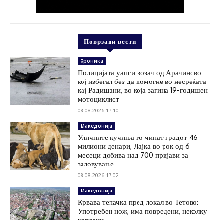
Поврзани вести
Хроника
Полицијата уапси возач од Арачиново
кој избегал без да помогне во несреќата
кај Радишани, во која загина 19-годишен
мотоциклист
08.08.2026 17:10
Македонија
Уличните кучиња го чинат градот 46
милиони денари, Лајка во рок од 6
месеци добива над 700 пријави за
заловување
08.08.2026 17:02
Македонија
Крвава тепачка пред локал во Тетово:
Употребен нож, има повредени, неколку
уапсени