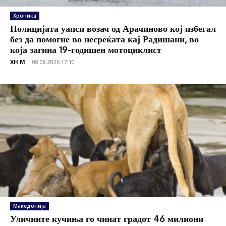
Хроника
Полицијата уапси возач од Арачиново кој избегал
без да помогне во несреќата кај Радишани, во
која загина 19-годишен мотоциклист
XH M
-
08.08.2026 17:10
Македонија
Уличните кучиња го чинат градот 46 милиони