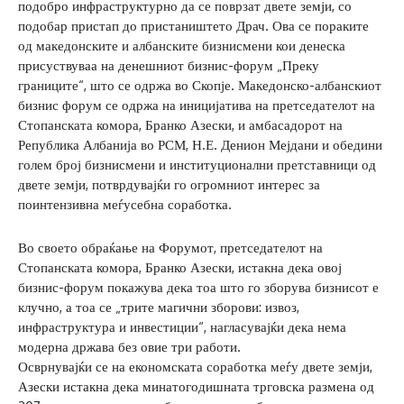
подобро инфраструктурно да се поврзат двете земји, со
подобар пристап до пристаништето Драч. Ова се пораките
од македонските и албанските бизнисмени кои денеска
присуствуваа на денешниот бизнис-форум „Преку
границите“, што се одржа во Скопје. Македонско-албанскиот
бизнис форум се одржа на иницијатива на претседателот на
Стопанската комора, Бранко Азески, и амбасадорот на
Република Албанија во РСМ, Н.Е. Денион Мејдани и обедини
голем број бизнисмени и институционални претставници од
двете земји, потврдувајќи го огромниот интерес за
поинтензивна меѓусебна соработка.
Во своето обраќање на Форумот, претседателот на
Стопанската комора, Бранко Азески, истакна дека овој
бизнис-форум покажува дека тоа што го зборува бизнисот е
клучно, а тоа се „трите магични зборови: извоз,
инфраструктура и инвестиции“, нагласувајќи дека нема
модерна држава без овие три работи.
Осврнувајќи се на економската соработка меѓу двете земји,
Азески истакна дека минатогодишната трговска размена од