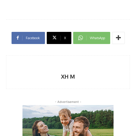
Facebook
X
WhatsApp
XH M
- Advertisement -