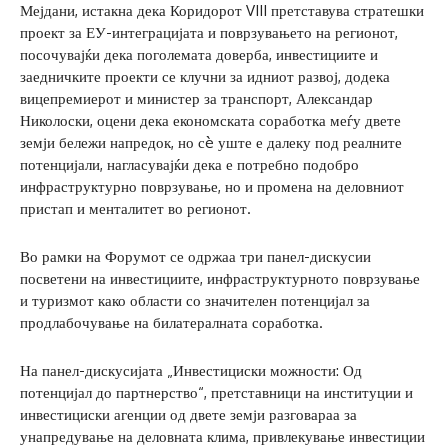
Мејдани, истакна дека Коридорот VIII претставува стратешки
проект за ЕУ-интеграцијата и поврзувањето на регионот,
посочувајќи дека поголемата доверба, инвестициите и
заедничките проекти се клучни за идниот развој, додека
вицепремиерот и министер за транспорт, Александар
Николоски, оцени дека економската соработка меѓу двете
земји бележи напредок, но сè уште е далеку под реалните
потенцијали, нагласувајќи дека е потребно подобро
инфраструктурно поврзување, но и промена на деловниот
пристап и менталитет во регионот.
Во рамки на Форумот се одржаа три панел-дискусии
посветени на инвестициите, инфраструктурното поврзување
и туризмот како области со значителен потенцијал за
продлабочување на билатералната соработка.
На панел-дискусијата „Инвестициски можности: Од
потенцијал до партнерство“, претставници на институции и
инвестициски агенции од двете земји разговараа за
унапредување на деловната клима, привлекување инвестиции