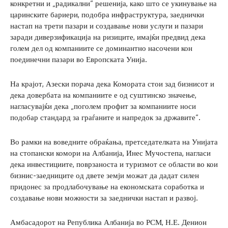
конкретни и „радикални“ решенија, како што се укинување на
царинските бариери, подобра инфраструктура, заеднички
настап на трети пазари и создавање нови услуги и пазари
заради диверзификација на ризиците, имајќи предвид дека
голем дел од компаниите се доминантно насочени кон
поединечни пазари во Европската Унија.
На крајот, Азески порача дека Комората стои зад бизнисот и
дека довербата на компаниите е од суштинско значење,
нагласувајќи дека „поголем профит за компаниите носи
подобар стандард за граѓаните и напредок за државите“.
Во рамки на воведните обраќања, претседателката на Унијата
на стопански комори на Албанија, Инес Мучостепа, нагласи
дека инвестициите, поврзаноста и туризмот се области во кои
бизнис-заедниците од двете земји можат да дадат силен
придонес за продлабочување на економската соработка и
создавање нови можности за заеднички настап и развој.
Амбасадорот на Република Албанија во РСМ, Н.Е. Денион