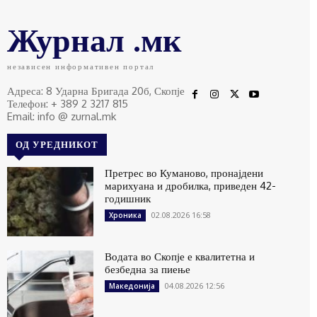
Журнал .мк
независен информативен портал
Адреса: 8 Ударна Бригада 20б, Скопје
Телефон: + 389 2 3217 815
Email: info @ zurnal.mk
ОД УРЕДНИКОТ
Претрес во Куманово, пронајдени
марихуана и дробилка, приведен 42-
годишник
02.08.2026 16:58
Хроника
Водата во Скопје е квалитетна и
безбедна за пиење
04.08.2026 12:56
Македонија