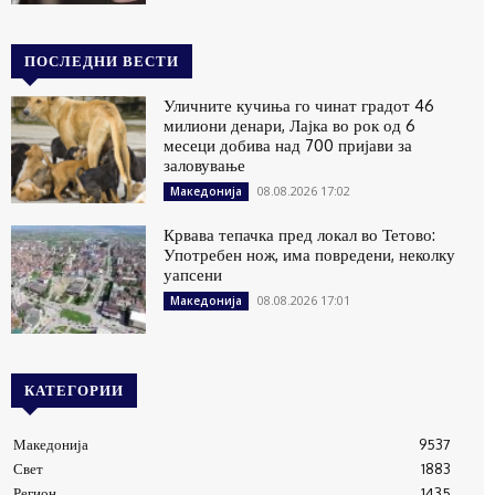
ПОСЛЕДНИ ВЕСТИ
Уличните кучиња го чинат градот 46
милиони денари, Лајка во рок од 6
месеци добива над 700 пријави за
заловување
08.08.2026 17:02
Македонија
Крвава тепачка пред локал во Тетово:
Употребен нож, има повредени, неколку
уапсени
08.08.2026 17:01
Македонија
КАТЕГОРИИ
Македонија
9537
Свет
1883
Регион
1435