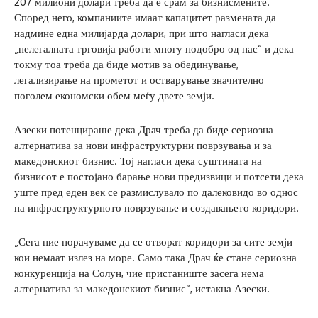
207 милиони долари треба да е срам за бизнисмените.
Според него, компаниите имаат капацитет размената да
надмине една милијарда долари, при што нагласи дека
„нелегалната трговија работи многу подобро од нас“ и дека
токму тоа треба да биде мотив за обединување,
легализирање на прометот и остварување значително
поголем економски обем меѓу двете земји.
Азески потенцираше дека Драч треба да биде сериозна
алтернатива за нови инфраструктурни поврзувања и за
македонскиот бизнис. Тој нагласи дека суштината на
бизнисот е постојано барање нови предизвици и потсети дека
уште пред еден век се размислувало по далековидо во однос
на инфраструктурното поврзување и создавањето коридори.
„Сега ние порачуваме да се отворат коридори за сите земји
кои немаат излез на море. Само така Драч ќе стане сериозна
конкуренција на Солун, чие пристаниште засега нема
алтернатива за македонскиот бизнис“, истакна Азески.