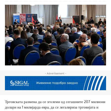
- Advertisement -
Трговската размена да се зголеми од сегашните 207 милиони
долари на 1 милијарда евра, да се легалириза трговијата и