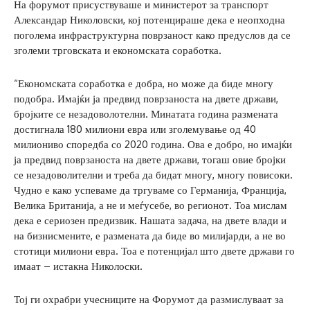
На форумот присуствуваше и министерот за транспорт
Александар Николовски, кој потенцираше дека е неопходна
поголема инфраструктурна поврзаност како предуслов да се
зголеми трговската и економската соработка.
“Економската соработка е добра, но може да биде многу
подобра. Имајќи ја предвид поврзаноста на двете држави,
бројките се незадоволотелни. Минатата година размената
достигнала 180 милиони евра или зголемување од 40
милиониво споредба со 2020 година. Ова е добро, но имајќи
ја предвид поврзаноста на двете држави, тогаш овие бројки
се незадоволителни и треба да бидат многу, многу повисоки.
Чудно е како успеваме да тргуваме со Германија, Франција,
Велика Британија, а не и меѓусебе, во регионот. Тоа мислам
дека е сериозен предизвик. Нашата задача, на двете влади и
на бизнисмените, е размената да биде во милијарди, а не во
стотици милиони евра. Тоа е потенцијал што двете држави го
имаат – истакна Николоски.
Тој ги охрабри учесниците на Форумот да размислуваат за