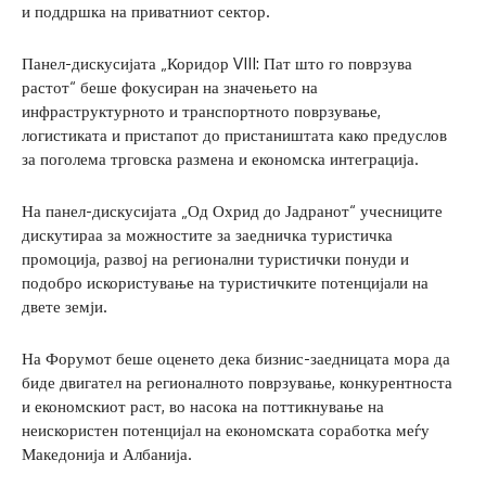
и поддршка на приватниот сектор.
Панел-дискусијата „Коридор VIII: Пат што го поврзува
растот“ беше фокусиран на значењето на
инфраструктурното и транспортното поврзување,
логистиката и пристапот до пристаништата како предуслов
за поголема трговска размена и економска интеграција.
На панел-дискусијата „Од Охрид до Јадранот“ учесниците
дискутираа за можностите за заедничка туристичка
промоција, развој на регионални туристички понуди и
подобро искористување на туристичките потенцијали на
двете земји.
На Форумот беше оценето дека бизнис-заедницата мора да
биде двигател на регионалното поврзување, конкурентноста
и економскиот раст, во насока на поттикнување на
неискористен потенцијал на економската соработка меѓу
Македонија и Албанија.