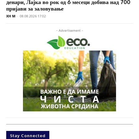
денари, Лајка во рок од 6 месеци добива над 700
пријави за заловување
XH M
-
08.08.2026 17:02
- Advertisement -
Stay Connected