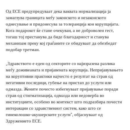
Од ЕСЕ предупредуваат дека ваквата нормализација ја
замаглува границата меѓу законското и незаконското
однесување и придонесува за толеранција кон корупцијата.
Кога подарокот ќе стане очекуван, а не доброволен гест,
тогаш тој престанува да биде благодарност и станува
механизам преку кој граѓаните се обидуваат да обезбедат
подобар третман.
„Здравството е еден од секторите со најизразена разлика
меѓу доживеаната и пријавената корупција. Непријавувањето
на коруптивни практики најчесто е резултат на страв од
негативни последици, губење на пристап до услуги или
одмазда. Жените почесто избегнуваат пријавување поради
страв од стигматизација, одмазда или недоверба во
институциите, особено во контекст што подразбира почести
интеракции со здравствениот систем, како што се
гинеколошко-акушерските услуги“, објаснуваат од
Здружението ЕСЕ.