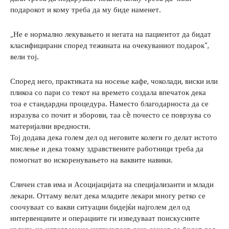
подарокот и кому треба да му биде наменет.
„Не е нормално лекувањето и негата на пациентот да бидат
класифицирани според тежината на очекуваниот подарок“,
вели тој.
Според него, практиката на носење кафе, чоколади, виски или
пликоа со пари со текот на времето создала впечаток дека
тоа е стандардна процедура. Наместо благодарноста да се
изразува со почит и зборови, таа сè почесто се поврзува со
материјални вредности.
Тој додава дека голем дел од неговите колеги го делат истото
мислење и дека токму здравствените работници треба да
помогнат во искоренувањето на ваквите навики.
Сличен став има и Асоцијацијата на специјализанти и млади
лекари. Оттаму велат дека младите лекари многу ретко се
соочуваат со вакви ситуации бидејќи најголем дел од
интервенциите и операциите ги изведуваат поискусните