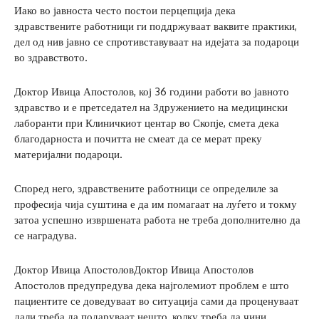
Иако во јавноста често постои перцепција дека
здравствените работници ги поддржуваат ваквите практики,
дел од нив јавно се спротивставуваат на идејата за подароци
во здравството.
Доктор Ивица Апостолов, кој 36 години работи во јавното
здравство и е претседател на Здружението на медицински
лаборанти при Клиничкиот центар во Скопје, смета дека
благодарноста и почитта не смеат да се мерат преку
материјални подароци.
Според него, здравствените работници се определиле за
професија чија суштина е да им помагаат на луѓето и токму
затоа успешно извршената работа не треба дополнително да
се наградува.
Доктор Ивица АпостоловДоктор Ивица Апостолов
Апостолов предупредува дека најголемиот проблем е што
пациентите се доведуваат во ситуација сами да проценуваат
дали треба да подаруваат нешто, колку треба да чини