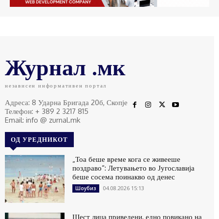
Журнал .мк
независен информативен портал
Адреса: 8 Ударна Бригада 20б, Скопје
Телефон: + 389 2 3217 815
Email: info @ zurnal.mk
ОД УРЕДНИКОТ
„Тоа беше време кога се живееше
поздраво“: Летувањето во Југославија
беше сосема поинакво од денес
04.08.2026 15:13
Шоубиз
Шест лица приведени, едно повикано на