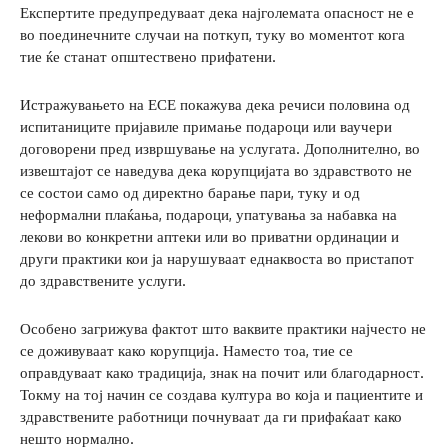
Експертите предупредуваат дека најголемата опасност не е
во поединечните случаи на поткуп, туку во моментот кога
тие ќе станат општествено прифатени.
Истражувањето на ЕСЕ покажува дека речиси половина од
испитаниците пријавиле примање подароци или ваучери
договорени пред извршување на услугата. Дополнително, во
извештајот се наведува дека корупцијата во здравството не
се состои само од директно барање пари, туку и од
неформални плаќања, подароци, упатувања за набавка на
лекови во конкретни аптеки или во приватни ординации и
други практики кои ја нарушуваат еднаквоста во пристапот
до здравствените услуги.
Особено загрижува фактот што ваквите практики најчесто не
се доживуваат како корупција. Наместо тоа, тие се
оправдуваат како традиција, знак на почит или благодарност.
Токму на тој начин се создава култура во која и пациентите и
здравствените работници почнуваат да ги прифаќаат како
нешто нормално.