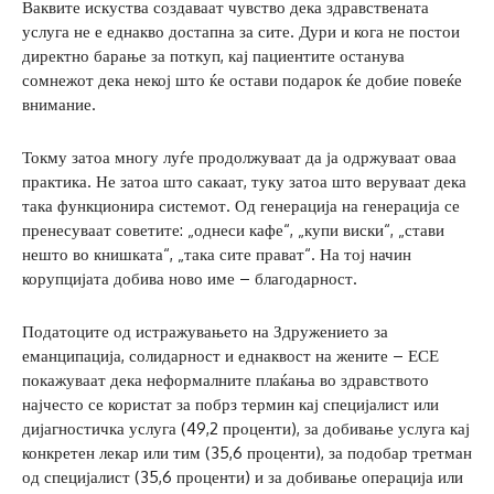
Ваквите искуства создаваат чувство дека здравствената
услуга не е еднакво достапна за сите. Дури и кога не постои
директно барање за поткуп, кај пациентите останува
сомнежот дека некој што ќе остави подарок ќе добие повеќе
внимание.
Токму затоа многу луѓе продолжуваат да ја одржуваат оваа
практика. Не затоа што сакаат, туку затоа што веруваат дека
така функционира системот. Од генерација на генерација се
пренесуваат советите: „однеси кафе“, „купи виски“, „стави
нешто во книшката“, „така сите прават“. На тој начин
корупцијата добива ново име – благодарност.
Податоците од истражувањето на Здружението за
еманципација, солидарност и еднаквост на жените – ЕСЕ
покажуваат дека неформалните плаќања во здравството
најчесто се користат за побрз термин кај специјалист или
дијагностичка услуга (49,2 проценти), за добивање услуга кај
конкретен лекар или тим (35,6 проценти), за подобар третман
од специјалист (35,6 проценти) и за добивање операција или