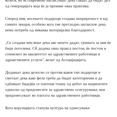
колеги, но истовремено нагласуваат дека сакаат да бидат дел
од генерацијата која ќе ја прекине оваа практика.
Според нив, носењето подароци создава непријатност и кај
самите лекари, особено кога тие претходно нагласиле дека
нема потреба од никаква материјална благодарност.
„Се создава мислење дека ако нешто дадат, грижата за нив ќе
биде поголема. Сè додека оваа пракса постои, ќе постои и
сомнежот во квалитетот на здравствените работници и
здравствените услуги“, велат од Асоцијацијата.
Додаваат дека целосно се против ваков тип подароци и
сметаат дека како фела треба да бидат категорични и да
одбиваат бидејќи се платени токму од џебот на пациентите
односно од придонесите за здравствено осигурување, кои
придонесуваат во платата на здравствените работници.
Кога корупцијата станува култура на однесување