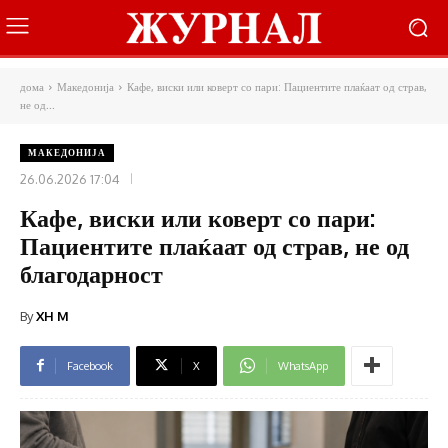
дома
Македонија
Кафе, виски или коверт со пари: Пациентите плаќаат од страв,
не од...
МАКЕДОНИЈА
26.06.2026 17:04
Кафе, виски или коверт со пари:
Пациентите плаќаат од страв, не од
благодарност
By
XH M
Facebook
X
WhatsApp