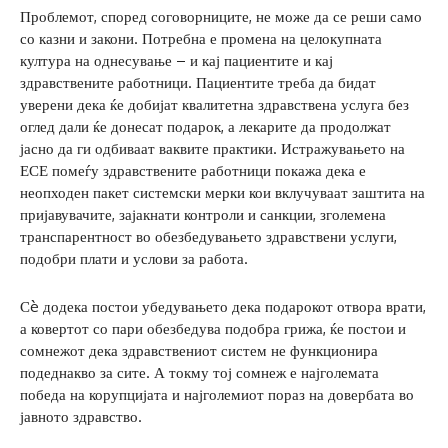
Проблемот, според соговорниците, не може да се реши само
со казни и закони. Потребна е промена на целокупната
култура на однесување – и кај пациентите и кај
здравствените работници. Пациентите треба да бидат
уверени дека ќе добијат квалитетна здравствена услуга без
оглед дали ќе донесат подарок, а лекарите да продолжат
јасно да ги одбиваат ваквите практики. Истражувањето на
ЕСЕ помеѓу здравствените работници покажа дека е
неопходен пакет системски мерки кои вклучуваат заштита на
пријавувачите, зајакнати контроли и санкции, зголемена
транспарентност во обезбедувањето здравствени услуги,
подобри плати и услови за работа.
Сè додека постои убедувањето дека подарокот отвора врати,
а ковертот со пари обезбедува подобра грижа, ќе постои и
сомнежот дека здравствениот систем не функционира
подеднакво за сите. А токму тој сомнеж е најголемата
победа на корупцијата и најголемиот пораз на довербата во
јавното здравство.