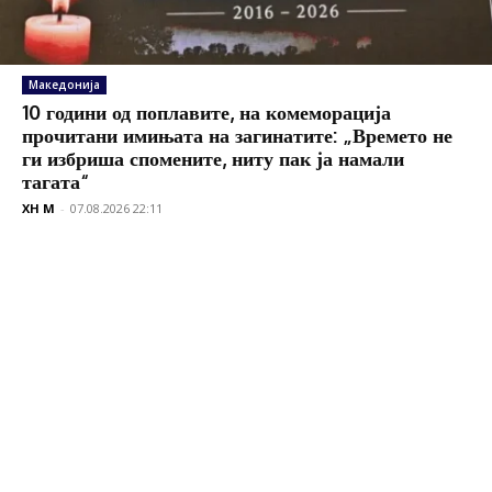
Македонија
10 години од поплавите, на комеморација
прочитани имињата на загинатите: „Времето не
ги избриша спомените, ниту пак ја намали
тагата“
XH M
-
07.08.2026 22:11