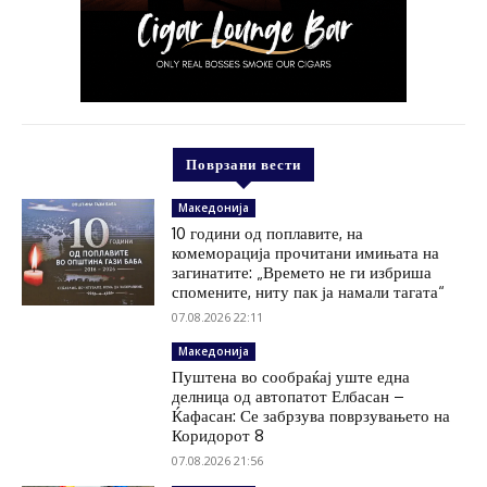
Поврзани вести
Македонија
10 години од поплавите, на
комеморација прочитани имињата на
загинатите: „Времето не ги избриша
спомените, ниту пак ја намали тагата“
07.08.2026 22:11
Македонија
Пуштена во сообраќај уште една
делница од автопатот Елбасан –
Ќафасан: Се забрзува поврзувањето на
Коридорот 8
07.08.2026 21:56