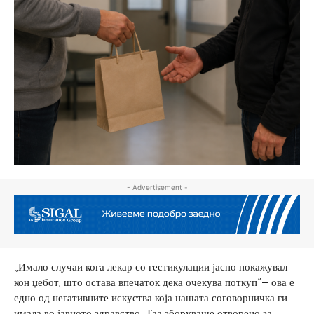
- Advertisement -
„Имало случаи кога лекар со гестикулации јасно покажувал
кон џебот, што остава впечаток дека очекува поткуп“– ова е
едно од негативните искуства која нашата соговорничка ги
имала во јавното здравство. Таа зборуваше отворено за