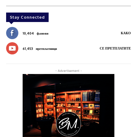
Stay Connected
КАКО
10,404
фанови
СЕ ПРЕТПЛАТИТЕ
61,453
претплатници
- Advertisement -