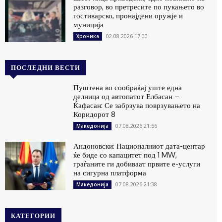
разговор, во претресите по пукањето во
гостиварско, пронајдени оружје и
муниција
02.08.2026 17:00
Хроника
ПОСЛЕДНИ ВЕСТИ
Пуштена во сообраќај уште една
делница од автопатот Елбасан –
Ќафасан: Се забрзува поврзувањето на
Коридорот 8
07.08.2026 21:56
Македонија
Андоновски: Националниот дата-центар
ќе биде со капацитет под 1 MW,
граѓаните ги добиваат првите е-услуги
на сигурна платформа
07.08.2026 21:38
Македонија
КАТЕГОРИИ