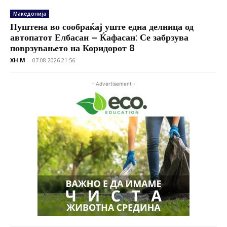
Македонија
Пуштена во сообраќај уште една делница од
автопатот Елбасан – Ќафасан: Се забрзува
поврзувањето на Коридорот 8
XH M
-
07.08.2026 21:56
- Advertisement -