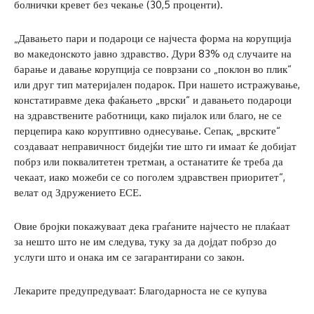
болнички кревет без чекање (30,5 проценти).
„Давањето пари и подароци се најчеста форма на корупција
во македонското јавно здравство. Дури 83% од случаите на
барање и давање корупција се поврзани со „поклон во плик“
или друг тип материјален подарок. При нашето истражување,
констатиравме дека фаќањето „врски“ и давањето подароци
на здравствените работници, како пијалок или благо, не се
перцепира како коруптивно однесување. Сепак, „врските“
создаваат неправичност бидејќи тие што ги имаат ќе добијат
побрз или поквалитетен третман, а останатите ќе треба да
чекаат, иако можеби се со поголем здравствен приоритет“,
велат од Здружението ЕСЕ.
Овие бројки покажуваат дека граѓаните најчесто не плаќаат
за нешто што не им следува, туку за да дојдат побрзо до
услуги што и онака им се загарантирани со закон.
Лекарите предупредуваат: Благодарноста не се купува