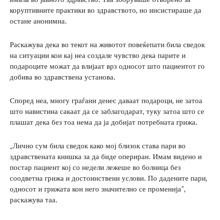
коруптивните практики во здравството, но инсистираше да
остане анонимна.
Раскажува дека во текот на животот повеќепати била сведок
на ситуации кои кај неа создале чувство дека парите и
подароците можат да влијаат врз односот што пациентот го
добива во здравствена установа.
Според неа, многу граѓани денес даваат подароци, не затоа
што навистина сакаат да се заблагодарат, туку затоа што се
плашат дека без тоа нема да ја добијат потребната грижа.
„Лично сум била сведок како мој близок става пари во
здравствената книшка за да биде опериран. Имам видено и
постар пациент кој со недели лежеше во болница без
соодветна грижа и достоинствени услови. По дадените пари,
односот и грижата кон него значително се променија“,
раскажува таа.