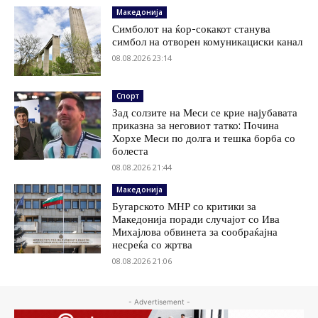
Македонија
Симболот на ќор-сокакот станува
симбол на отворен комуникациски канал
08.08.2026 23:14
Спорт
Зад солзите на Меси се крие најубавата
приказна за неговиот татко: Почина
Хорхе Меси по долга и тешка борба со
болеста
08.08.2026 21:44
Македонија
Бугарското МНР со критики за
Македонија поради случајот со Ива
Михајлова обвинета за сообраќајна
несреќа со жртва
08.08.2026 21:06
- Advertisement -