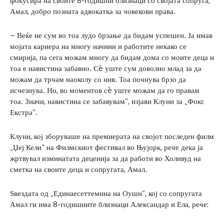
фокусира на своите 8-годишни близнаци со својата сопруга,
Амал, добро позната адвокатка за човекови права.
– Веќе не сум во тоа лудо брзање да бидам успешен. Ја имав
мојата кариера на многу начини и работите некако се
смирија, па сега можам многу да бидам дома со моите деца и
тоа е навистина забавно. Сè уште сум доволно млад за да
можам да трчам наоколу со нив. Тоа почнува брзо да
исчезнува. Но, во моментов сè уште можам да го правам
тоа. Значи, навистина се забавувам“, изјави Клуни за „Фокс
Екстра“.
Клуни, кој зборуваше на премиерата на својот последен филм
„Џеј Кели“ на Филмскиот фестивал во Њујорк, рече дека ја
жртвувал изминатата деценија за да работи во Холивуд на
сметка на своите деца и сопругата, Амал.
Ѕвездата од „Единаесеттемина на Оушн“, кој со сопругата
Амал ги има 8-годишните близнаци Александар и Ела, рече: