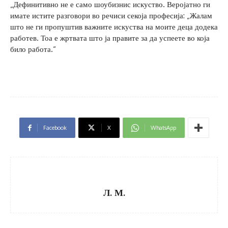
„Дефинитивно не е само шоубизнис искуство. Веројатно ги
имате истите разговори во речиси секоја професија: „Жалам
што не ги пропуштив важните искуства на моите деца додека
работев. Тоа е жртвата што ја правите за да успеете во која
било работа.“
Facebook
X
WhatsApp
Л. М.