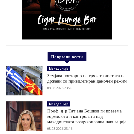
Поврзани вести
Македонија
Земјава повторно на грчката листата на
држави со привилегиран даночен режим
08.08.2026 23:20
Македонија
Проф. д-р Татјана Бошков ги презема
кормилото и контролата над
македонската воздухопловна навигација
08.08.2026 23:16