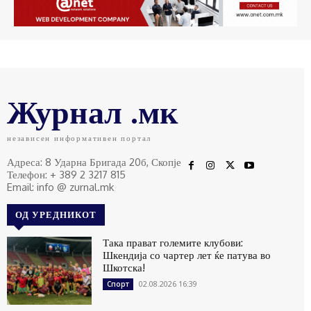
Журнал .мк
независен информативен портал
Адреса: 8 Ударна Бригада 20б, Скопје
Телефон: + 389 2 3217 815
Email: info @ zurnal.mk
ОД УРЕДНИКОТ
Така прават големите клубови:
Шкендија со чартер лет ќе патува во
Шкотска!
02.08.2026 16:39
Спорт