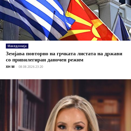
Македонија
Земјава повторно на грчката листата на држави
со привилегиран даночен режим
XH M
-
08.08.2026 23:20