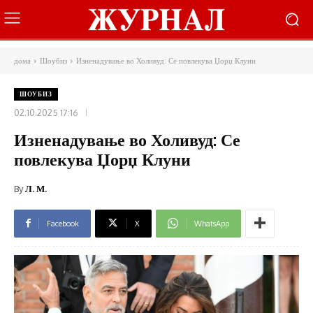
дома
Шоубиз
Изненадување во Холивуд: Се повлекува Џорџ Клуни
ШОУБИЗ
02.10.2025 17:16
Изненадување во Холивуд: Се
повлекува Џорџ Клуни
By
Л. М.
Facebook
X
WhatsApp