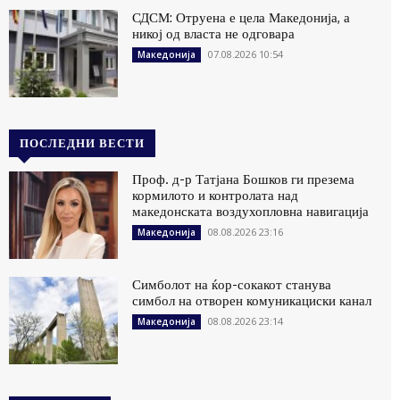
СДСМ: Отруена е цела Македонија, а
никој од власта не одговара
07.08.2026 10:54
Македонија
ПОСЛЕДНИ ВЕСТИ
Проф. д-р Татјана Бошков ги презема
кормилото и контролата над
македонската воздухопловна навигација
08.08.2026 23:16
Македонија
Симболот на ќор-сокакот станува
симбол на отворен комуникациски канал
08.08.2026 23:14
Македонија