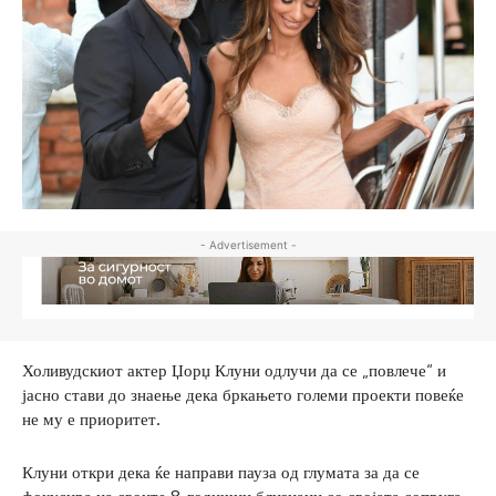
- Advertisement -
Холивудскиот актер Џорџ Клуни одлучи да се „повлече“ и
јасно стави до знаење дека бркањето големи проекти повеќе
не му е приоритет.
Клуни откри дека ќе направи пауза од глумата за да се