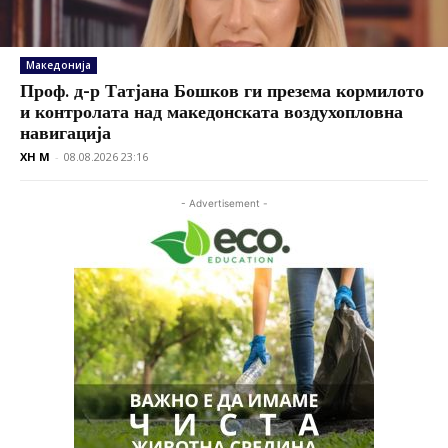
Македонија
Проф. д-р Татјана Бошков ги презема кормилото
и контролата над македонската воздухопловна
навигација
XH M
-
08.08.2026 23:16
- Advertisement -