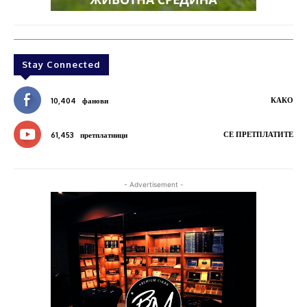
Stay Connected
КАКО
10,404
фанови
СЕ ПРЕТПЛАТИТЕ
61,453
претплатници
- Advertisement -