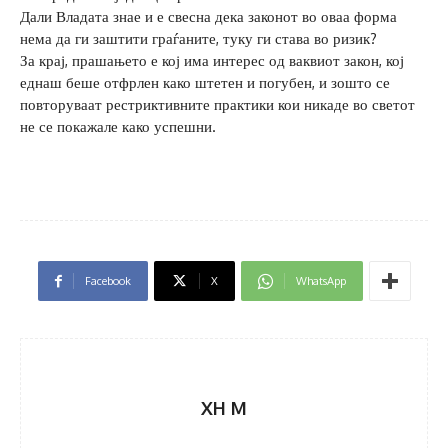
Дали Владата знае и е свесна дека законот во оваа форма
нема да ги заштити граѓаните, туку ги става во ризик?
За крај, прашањето е кој има интерес од ваквиот закон, кој
еднаш беше отфрлен како штетен и погубен, и зошто се
повторуваат рестриктивните практики кои никаде во светот
не се покажале како успешни.
Facebook
X
WhatsApp
XH M