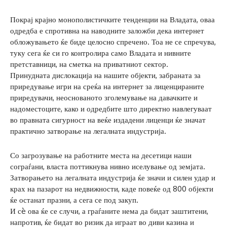
Покрај крајно монополистичките тенденции на Владата, оваа
одредба е спротивна на наводните заложби дека интернет
обложувањето ќе биде целосно спречено. Тоа не се спречува,
туку сега ќе си го контролира само Владата и нивните
претставници, на сметка на приватниот сектор.
Принудната дислокација на нашите објекти, забраната за
приредување игри на среќа на интернет за лиценцираните
приредувачи, неоснованото зголемување на давачките и
надоместоците, како и одредбите што директно навлегуваат
во правната сигурност на веќе издадени лиценци ќе значат
практично затворање на легалната индустрија.
Со загрозување на работните места на десетици наши
сограѓани, власта поттикнува нивно иселување од земјата.
Затворањето на легалната индустрија ќе значи и силен удар и
крах на пазарот на недвижности, каде повеќе од 800 објекти
ќе останат празни, а сега се под закуп.
И сè ова ќе се случи, а граѓаните нема да бидат заштитени,
напротив, ќе бидат во ризик да играат во диви казина и