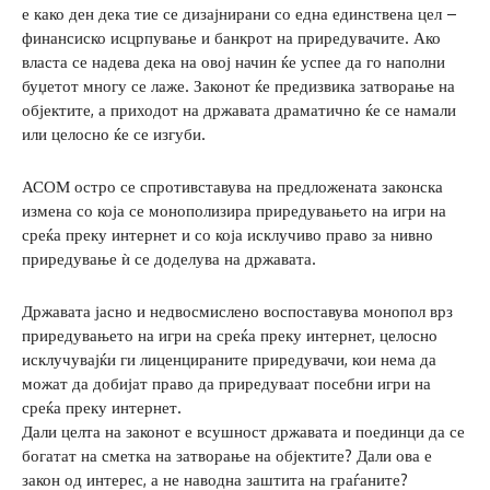
е како ден дека тие се дизајнирани со една единствена цел –
финансиско исцрпување и банкрот на приредувачите. Ако
власта се надева дека на овој начин ќе успее да го наполни
буџетот многу се лаже. Законот ќе предизвика затворање на
објектите, а приходот на државата драматично ќе се намали
или целосно ќе се изгуби.
АСОМ остро се спротивставува на предложената законска
измена со која се монополизира приредувањето на игри на
среќа преку интернет и со која исклучиво право за нивно
приредување ѝ се доделува на државата.
Државата јасно и недвосмислено воспоставува монопол врз
приредувањето на игри на среќа преку интернет, целосно
исклучувајќи ги лиценцираните приредувачи, кои нема да
можат да добијат право да приредуваат посебни игри на
среќа преку интернет.
Дали целта на законот е всушност државата и поединци да се
богатат на сметка на затворање на објектите? Дали ова е
закон од интерес, а не наводна заштита на граѓаните?