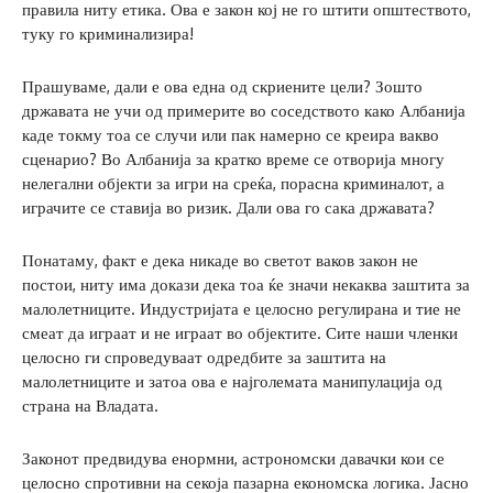
правила ниту етика. Ова е закон кој не го штити општеството,
туку го криминализира!
Прашуваме, дали е ова една од скриените цели? Зошто
државата не учи од примерите во соседството како Албанија
каде токму тоа се случи или пак намерно се креира вакво
сценарио? Во Албанија за кратко време се отворија многу
нелегални објекти за игри на среќа, порасна криминалот, а
играчите се ставија во ризик. Дали ова го сака државата?
Понатаму, факт е дека никаде во светот ваков закон не
постои, ниту има докази дека тоа ќе значи некаква заштита за
малолетниците. Индустријата е целосно регулирана и тие не
смеат да играат и не играат во објектите. Сите наши членки
целосно ги спроведуваат одредбите за заштита на
малолетниците и затоа ова е најголемата манипулација од
страна на Владата.
Законот предвидува енормни, астрономски давачки кои се
целосно спротивни на секоја пазарна економска логика. Јасно