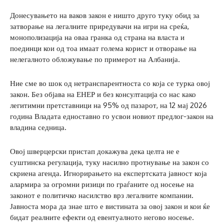
Донесувањето на ваков закон е ништо друго туку обид за
затворање на легалните приредувачи на игри на среќа,
монополизација на оваа гранка од страна на власта и
поединци кои од тоа имаат голема корист и отворање на
нелегалното обложување по примерот на Албанија.
Ние сме во шок од нетранспарентноста со која се турка овој
закон. Без објава на ЕНЕР и без консултација со нас како
легитимни претставници на 95% од пазарот, на 12 мај 2026
година Владата едноставно го усвои новиот предлог-закон на
владина седница.
Овој шверцерски пристап докажува дека целта не е
суштинска регулација, туку насилно протнување на закон со
скриена агенда. Игнорирањето на експертската јавност која
алармира за огромни ризици по граѓаните од носење на
законот е политичко насилство врз легалните компании.
Јавноста мора да знае што е вистината за овој закон и кои ќе
бидат реалните ефекти од евентуалното негово носење.