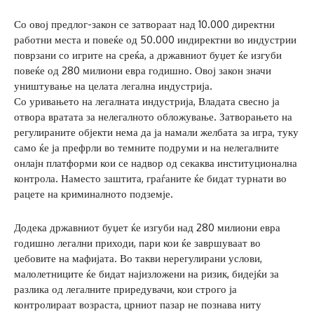
Со овој предлог-закон се затвораат над 10.000 директни
работни места и повеќе од 50.000 индиректни во индустрии
поврзани со игрите на среќа, а државниот буџет ќе изгуби
повеќе од 280 милиони евра годишно. Овој закон значи
уништување на целата легална индустрија.
Со уривањето на легалната индустрија, Владата свесно ја
отвора вратата за нелегалното обложување. Затворањето на
регулираните објекти нема да ја намали желбата за игра, туку
само ќе ја префрли во темните подруми и на нелегалните
онлајн платформи кои се надвор од секаква институционална
контрола. Наместо заштита, граѓаните ќе бидат турнати во
рацете на криминалното подземје.
Додека државниот буџет ќе изгуби над 280 милиони евра
годишно легални приходи, пари кои ќе завршуваат во
џебовите на мафијата. Во такви нерегулирани услови,
малолетниците ќе бидат најизложени на ризик, бидејќи за
разлика од легалните приредувачи, кои строго ја
контролираат возраста, црниот пазар не познава ниту