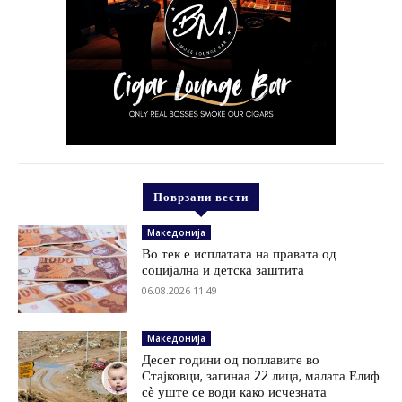
Поврзани вести
Македонија
Во тек е исплатата на правата од
социјална и детска заштита
06.08.2026 11:49
Македонија
Десет години од поплавите во
Стајковци, загинаа 22 лица, малата Елиф
сѐ уште се води како исчезната