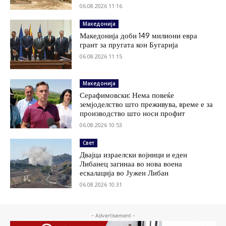
06.08.2026 11:16
Македонија
Македонија доби 149 милиони евра
грант за пругата кон Бугарија
06.08.2026 11:15
Македонија
Серафимовски: Нема повеќе
земјоделство што преживува, време е за
производство што носи профит
06.08.2026 10:53
Свет
Двајца израелски војници и еден
Либанец загинаа во нова воена
ескалација во Јужен Либан
06.08.2026 10:31
- Advertisement -