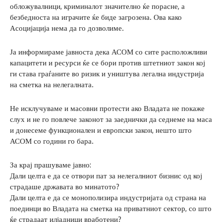
обложувалници, криминалот значително ќе порасне, а
безбедноста на играчите ќе биде загрозена. Ова како
Асоцијација нема да го дозволиме.
Ја информираме јавноста дека АСОМ со сите расположливи
капацитети и ресурси ќе се бори против штетниот закон кој
ги става граѓаните во ризик и уништува легална индустрија
на сметка на нелегалната.
Не исклучуваме и масовни протести ако Владата не покаже
слух и не го повлече законот за заеднички да седнеме на маса
и донесеме функционален и европски закон, нешто што
АСОМ со години го бара.
За крај прашуваме јавно:
Дали целта е да се отвори пат за нелегалниот бизнис од кој
страдаше државата во минатото?
Дали целта е да се монополизира индустријата од страна на
поединци во Владата на сметка на приватниот сектор, со што
ќе страдаат илјадници вработени?