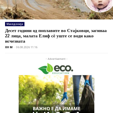
Македонија
Десет години од поплавите во Стајковци, загинаа
22 лица, малата Елиф сѐ уште се води како
исчезната
XH M
-
06.08.2026 11:16
- Advertisement -