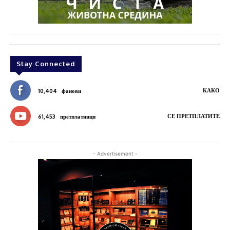
Stay Connected
КАКО
10,404
фанови
СЕ ПРЕТПЛАТИТЕ
61,453
претплатници
- Advertisement -