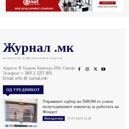
Журнал .мк
независен информативен портал
Адреса: 8 Ударна Бригада 20б, Скопје
Телефон: + 389 2 3217 815
Email: info @ zurnal.mk
ОД УРЕДНИКОТ
Управниот одбор на ПИОМ го усвои
полугодишниот извештај за работата на
Фондот
31.07.2026 12:28
Македонија