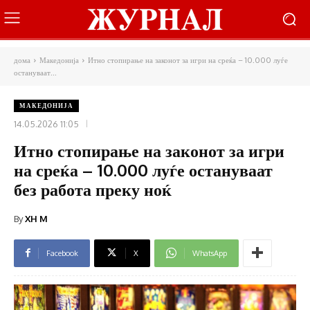
дома
Македонија
Итно стопирање на законот за игри на среќа – 10.000 луѓе
остануваат...
МАКЕДОНИЈА
14.05.2026 11:05
Итно стопирање на законот за игри
на среќа – 10.000 луѓе остануваат
без работа преку ноќ
By
XH M
Facebook
X
WhatsApp