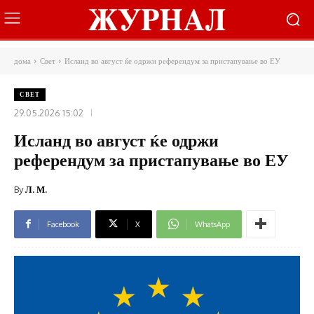
дома
Свет
Исланд во август ќе одржи референдум за пристапување во ЕУ
СВЕТ
29.05.2026 15:02
Исланд во август ќе одржи
референдум за пристапување во ЕУ
By
Л. М.
Facebook
X
WhatsApp