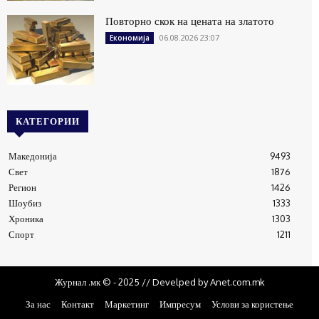
Повторно скок на цената на златото
06.08.2026 23:07
Економија
КАТЕГОРИИ
Македонија
9493
Свет
1876
Регион
1426
Шоубиз
1333
Хроника
1303
Спорт
1211
Журнал .мк © - 2025 // Develped by Anet.com.mk
За нас
Контакт
Маркетинг
Импресум
Услови за користење