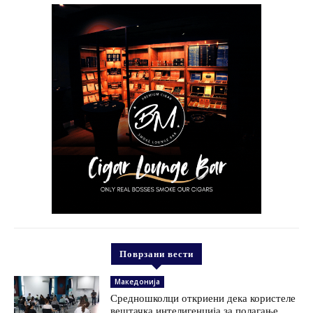
Поврзани вести
Македонија
Средношколци откриени дека користеле
вештачка интелигенција за полагање