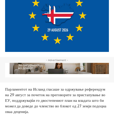
- Advertisement -
Парламентот на Исланд гласаше за одржување референдум
на 29 август за почеток на преговорите за пристапување во
ЕУ, поддржувајќи го двостепениот план на владата што би
можел да доведе до членство во блокот од 27 земји подоцна
оваа деценија.