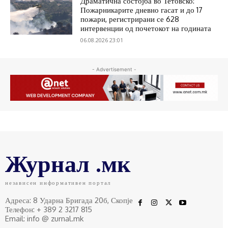
Драматична состојба во Тетовско:
Пожарникарите дневно гасат и до 17
пожари, регистрирани се 628
интервенции од почетокот на годината
06.08.2026 23:01
- Advertisement -
Журнал .мк
независен информативен портал
Адреса: 8 Ударна Бригада 20б, Скопје
Телефон: + 389 2 3217 815
Email: info @ zurnal.mk