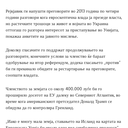
Рејкјавик ги напушти преговорите во 2013 година по четири
години разговори кога евроскептична влада ја презеде власта,
но растечките трошоци за живот и војната во Украина
оттогаш го разгореа интересот за пристапување во Унијата,
покажаа анкетите на јавното мислење.
Доколку гласачите го поддржат продолжувањето на
разговорите, конечните услови за членство ќе бараат
одобрување на втор референдум, додека гласањето „против“
би ги прекинало обидите за рестартирање на преговорите,
соопшти владата.
Членството за земјата со околу 400.000 луѓе би го
проширило досегот на ЕУ далеку во Северниот Атлантик, во
време кога американскиот претседател Доналд Трамп се
обидува да го контролира Гренланд.
„Иако е многу мала земја, ставањето на Исланд на картата на
Европската Унија би имало еден вид симболична предност“,