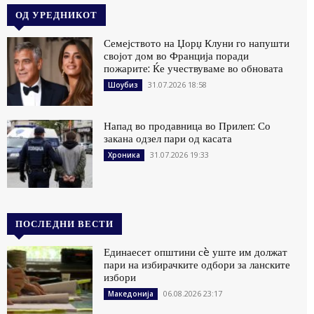
ОД УРЕДНИКОТ
Семејството на Џорџ Клуни го напушти
својот дом во Франција поради
пожарите: Ќе учествуваме во обновата
31.07.2026 18:58
Шоубиз
Напад во продавница во Прилеп: Со
закана одзел пари од касата
31.07.2026 19:33
Хроника
ПОСЛЕДНИ ВЕСТИ
Единаесет општини сè уште им должат
пари на избирачките одбори за ланските
избори
06.08.2026 23:17
Македонија