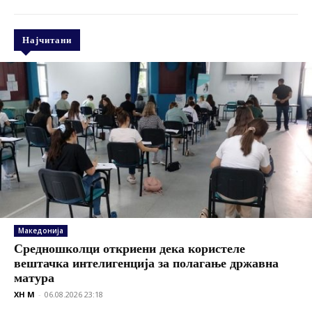
Најчитани
Македонија
Средношколци откриени дека користеле
вештачка интелигенција за полагање државна
матура
XH M
-
06.08.2026 23:18