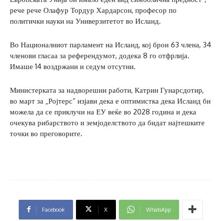
рече рече Олафур Тордур Хардарсон, професор по
политички науки на Универзитетот во Исланд.
Во Националниот парламент на Исланд, кој брои 63 члена, 34
членови гласаа за референдумот, додека 8 го отфрлија.
Имаше 14 воздржани и седум отсутни.
Министерката за надворешни работи, Катрин Гунарсдотир,
во март за „Ројтерс“ изјави дека е оптимистка дека Исланд би
можела да се приклучи на ЕУ веќе во 2028 година и дека
очекува рибарството и земјоделството да бидат најтешките
точки во преговорите.
Facebook
X
WhatsApp