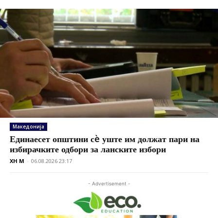
Македонија
Единаесет општини сè уште им должат пари на
избирачките одбори за ланските избори
XH M
-
06.08.2026 23:17
- Advertisement -