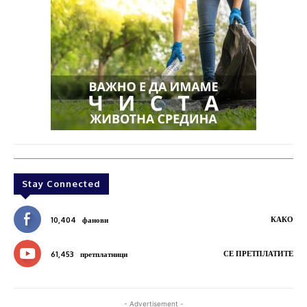
Stay Connected
КАКО
10,404
фанови
СЕ ПРЕТПЛАТИТЕ
61,453
претплатници
- Advertisement -