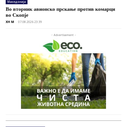
Македонија
Во вторник авионско прскање против комарци
во Скопје
XH M
-
07.08.2026 23:39
- Advertisement -