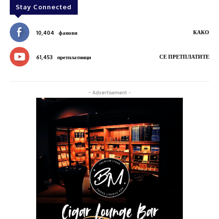
Stay Connected
КАКО
10,404
фанови
СЕ ПРЕТПЛАТИТЕ
61,453
претплатници
- Advertisement -