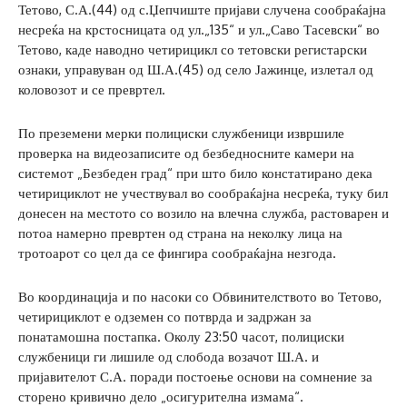
Тетово, С.А.(44) од с.Џепчиште пријави случена сообраќајна
несреќа на крстосницата од ул.„135“ и ул.„Саво Тасевски“ во
Тетово, каде наводно четирицикл со тетовски регистарски
ознаки, управуван од Ш.А.(45) од село Јажинце, излетал од
коловозот и се превртел.
По преземени мерки полициски службеници извршиле
проверка на видеозаписите од безбедносните камери на
системот „Безбеден град“ при што било констатирано дека
четирициклот не учествувал во сообраќајна несреќа, туку бил
донесен на местото со возило на влечна служба, растоварен и
потоа намерно превртен од страна на неколку лица на
тротоарот со цел да се фингира сообраќајна незгода.
Во координација и по насоки со Обвинителството во Тетово,
четирициклот е одземен со потврда и задржан за
понатамошна постапка. Околу 23:50 часот, полициски
службеници ги лишиле од слобода возачот Ш.А. и
пријавителот С.А. поради постоење основи на сомнение за
сторено кривично дело „осигурителна измама“.