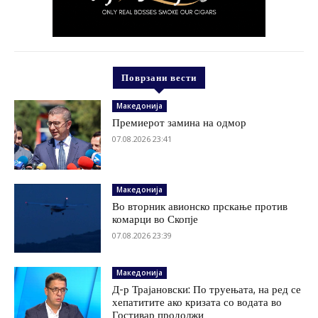
Поврзани вести
Македонија
Премиерот замина на одмор
07.08.2026 23:41
Македонија
Во вторник авионско прскање против
комарци во Скопје
07.08.2026 23:39
Македонија
Д-р Трајановски: По труењата, на ред се
хепатитите ако кризата со водата во
Гостивар продолжи