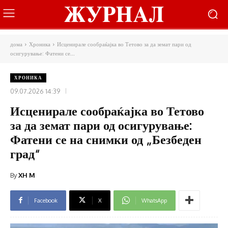
дома
Хроника
Исценирале сообраќајка во Тетово за да земат пари од
осигурување: Фатени се...
ХРОНИКА
09.07.2026 14:39
Исценирале сообраќајка во Тетово
за да земат пари од осигурување:
Фатени се на снимки од „Безбеден
град“
By
XH M
Facebook
X
WhatsApp