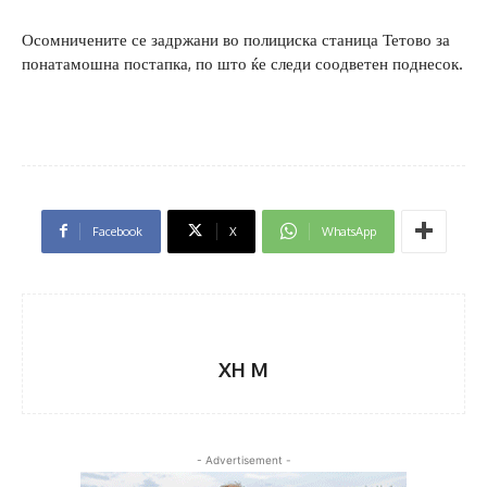
Осомничените се задржани во полициска станица Тетово за
понатамошна постапка, по што ќе следи соодветен поднесок.
Facebook
X
WhatsApp
XH M
- Advertisement -