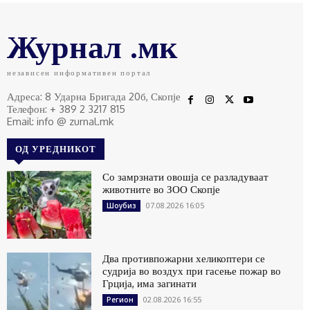
Журнал .мк
независен информативен портал
Адреса: 8 Ударна Бригада 20б, Скопје
Телефон: + 389 2 3217 815
Email: info @ zurnal.mk
ОД УРЕДНИКОТ
Со замрзнати овошја се разладуваат
животните во ЗОО Скопје
07.08.2026 16:05
Шоубиз
Два противпожарни хеликоптери се
судрија во воздух при гасење пожар во
Грција, има загинати
02.08.2026 16:55
Регион