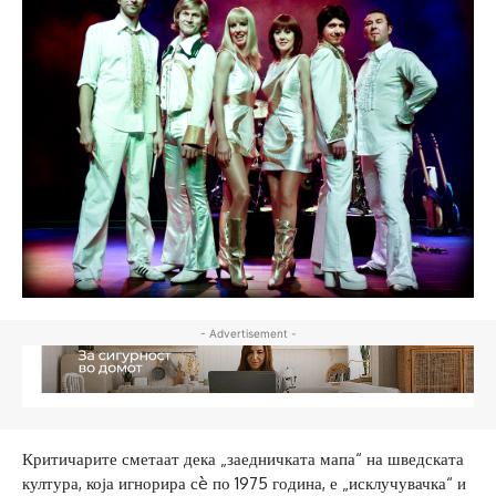
- Advertisement -
Критичарите сметаат дека „заедничката мапа“ на шведската
култура, која игнорира сè по 1975 година, е „исклучувачка“ и