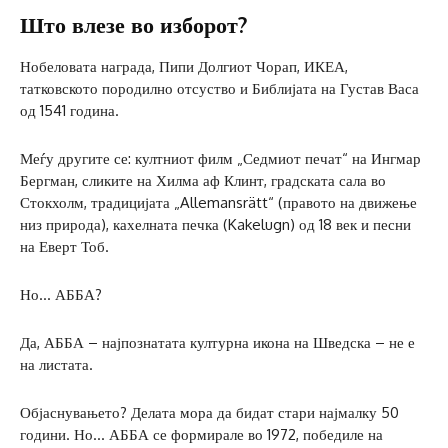
Што влезе во изборот?
Нобеловата награда, Пипи Долгиот Чорап, ИКЕА,
татковското породилно отсуство и Библијата на Густав Васа
од 1541 година.
Меѓу другите се: култниот филм „Седмиот печат“ на Ингмар
Бергман, сликите на Хилма аф Клинт, градската сала во
Стокхолм, традицијата „Allemansrätt“ (правото на движење
низ природа), кахелната печка (Kakelugn) од 18 век и песни
на Еверт Тоб.
Но… АББА?
Да, АББА – најпознатата културна икона на Шведска – не е
на листата.
Објаснувањето? Делата мора да бидат стари најмалку 50
години. Но… АББА се формирале во 1972, победиле на