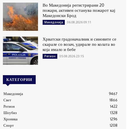
Во Македонија регистрирани 20
пожари, активен останува пожарот кај
Македонски Брод
06.08.2026 09:11
Македонија
Хрватски градоначалник и синовите се
скарале со возач, удирале по колата во
која имало и бебе
05.08.2026 23:15
Регион
КАТЕГОРИИ
Македонија
9467
Свет
1866
Регион
1422
Шоубиз
1328
Хроника
1296
Спорт
1208