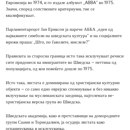
Евровизија во 1974, и го издале албумот „ABBA“ во 1975.
Значи, според сопствените критериуми, тие се
квалификуваат.
Парламентарецот Јан Ериксон ја нарече АББА „еден од
најважните симболи на шведската култура“ и на социјалните
мрежи праша: „Што, по ѓаволите, мислеле?“
Правилата за старосна граница исто така исклучуваат речиси
сите придонеси на имигрантите во Шведска – петтина од
популацијата, од кои повеќето дошле по 1975.
Исто така, листата е доминирана од христијански културни
објекти – со само едно еврејско спомнување и без никакво
вклучување на муслиманската заедница, најголемата не-
христијанска верска група во Шведска.
Шведската академија, како и претставници на домородните
групи Саами и Торнедалиен, ја осудија листата како
ограничувачка и исклучувачка.