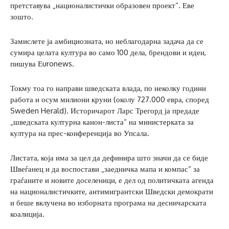
претставува „националистички образовен проект“. Еве
зошто.
Замислете ја амбициозната, но неблагодарна задача да се
сумира целата култура во само 100 дела, брендови и идеи,
пишува Еuronews.
Токму тоа го направи шведската влада, по неколку години
работа и осум милиони круни (околу 727.000 евра, според
Sweden Herald). Историчарот Ларс Трегорд ја предаде
„шведската културна канон-листа“ на министерката за
култура на прес-конференција во Упсала.
Листата, која има за цел да дефинира што значи да се биде
Швеѓанец и да воспостави „заедничка мапа и компас“ за
граѓаните и новите доселеници, е дел од политичката агенда
на националистичките, антимигрантски Шведски демократи
и беше вклучена во изборната програма на десничарската
коалиција.