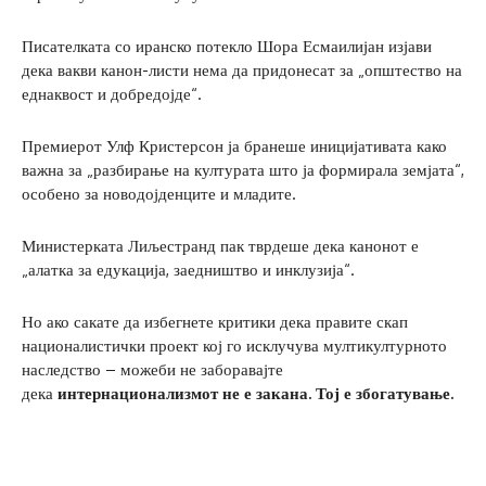
Писателката со иранско потекло Шора Есмаилијан изјави
дека вакви канон-листи нема да придонесат за „општество на
еднаквост и добредојде“.
Премиерот Улф Кристерсон ја бранеше иницијативата како
важна за „разбирање на културата што ја формирала земјата“,
особено за новодојденците и младите.
Министерката Лиљестранд пак тврдеше дека канонот е
„алатка за едукација, заедништво и инклузија“.
Но ако сакате да избегнете критики дека правите скап
националистички проект кој го исклучува мултикултурното
наследство – можеби не заборавајте
дека
интернационализмот не е закана. Тој е збогатување.