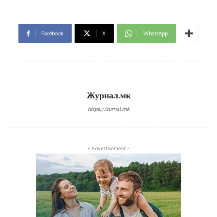
Facebook
X
WhatsApp
Журнал.мк
https://zurnal.mk
- Advertisement -