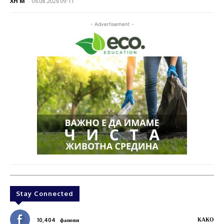
XH M
-
06.08.2026 09:11
- Advertisement -
Stay Connected
КАКО
10,404
фанови