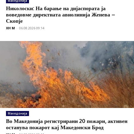
Македонија
Николоски: На барање на дијаспората ја
воведовме директната авиолинија Женева –
Скопје
XH M
-
06.08.2026 09:14
Македонија
Во Македонија регистрирани 20 пожари, активен
останува пожарот кај Македонски Брод