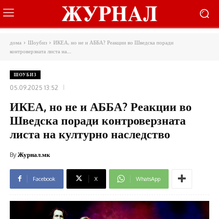
дома
Шоубиз
ИКЕА, но не и АББА? Реакции во Шведска поради
контроверзната листа на...
ШОУБИЗ
05.09.2025 13:52
ИКЕА, но не и АББА? Реакции во
Шведска поради контроверзната
листа на културно наследство
By
Журнал.мк
Facebook
X
WhatsApp