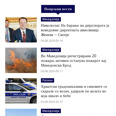
Поврзани вести
Македонија
Николоски: На барање на дијаспората ја
воведовме директната авиолинија
Женева – Скопје
06.08.2026 09:14
Македонија
Во Македонија регистрирани 20
пожари, активен останува пожарот кај
Македонски Брод
06.08.2026 09:11
Регион
Хрватски градоначалник и синовите се
скарале со возач, удирале по колата во
која имало и бебе
05.08.2026 23:15
Македонија