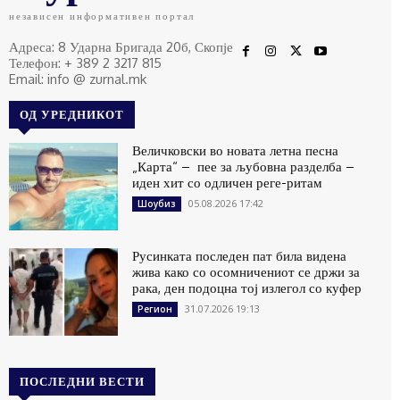
независен информативен портал
Адреса: 8 Ударна Бригада 20б, Скопје
Телефон: + 389 2 3217 815
Email: info @ zurnal.mk
ОД УРЕДНИКОТ
Величковски во новата летна песна
„Карта“ – пее за љубовна разделба –
иден хит со одличен реге-ритам
05.08.2026 17:42
Шоубиз
Русинката последен пат била видена
жива како со осомничениот се држи за
рака, ден подоцна тој излегол со куфер
31.07.2026 19:13
Регион
ПОСЛЕДНИ ВЕСТИ