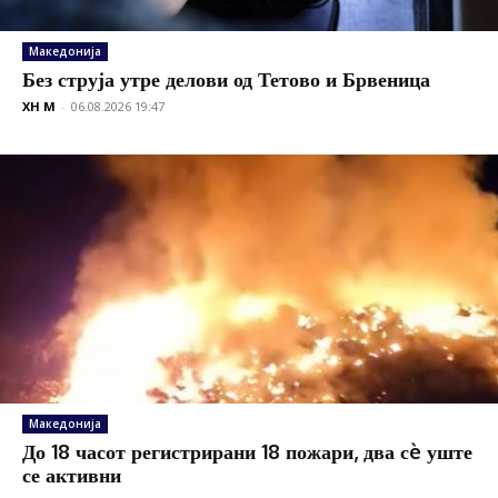
Македонија
Без струја утре делови од Тетово и Брвеница
XH M
-
06.08.2026 19:47
Македонија
До 18 часот регистрирани 18 пожари, два сè уште
се активни