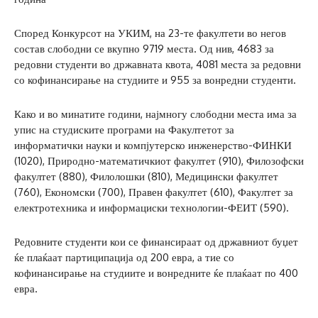
Според Конкурсот на УКИМ, на 23-те факултети во негов
состав слободни се вкупно 9719 места. Од нив, 4683 за
редовни студенти во државната квота, 4081 места за редовни
со кофинансирање на студиите и 955 за вонредни студенти.
Како и во минатите години, најмногу слободни места има за
упис на студиските програми на Факултетот за
информатички науки и компјутерско инженерство-ФИНКИ
(1020), Природно-математичкиот факултет (910), Филозофски
факултет (880), Филолошки (810), Медицински факултет
(760), Економски (700), Правен факултет (610), Факултет за
електротехника и информациски технологии-ФЕИТ (590).
Редовните студенти кои се финансираат од државниот буџет
ќе плаќаат партиципација од 200 евра, а тие со
кофинансирање на студиите и вонредните ќе плаќаат по 400
евра.