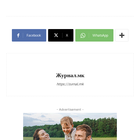
Facebook
X
WhatsApp
Журнал.мк
https://zurnal.mk
- Advertisement -