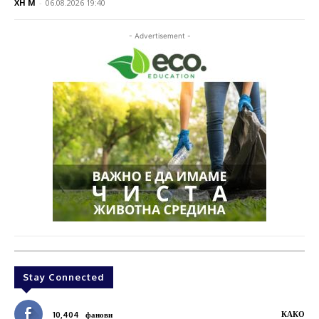
XH M
-
06.08.2026 19:40
- Advertisement -
Stay Connected
КАКО
10,404
фанови