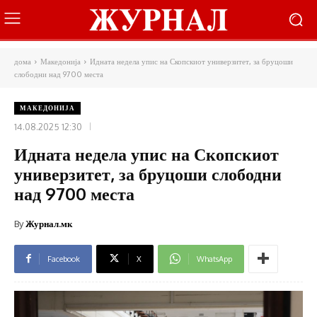
дома
Македонија
Идната недела упис на Скопскиот универзитет, за бруцоши
слободни над 9700 места
МАКЕДОНИЈА
14.08.2025 12:30
Идната недела упис на Скопскиот
универзитет, за бруцоши слободни
над 9700 места
By
Журнал.мк
Facebook
X
WhatsApp