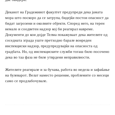
Деканот на Градежниот факултет предупреди дека јамата
мора што поскоро да се затрупа, бидејќи постои опасност да
бидат загрозени и околните објекти. Според него, на терен
немало и соодветен надзор кој би реагирал навреме.
Документи до кои дојде Телма покажуваат дека жителите од
соседната зграда уште претходно барале вонреден
инспекциски надзор, предупредувајќи на опасноста од
градбата. Но, од инспекциските служби тогаш било посочено
дека во таа фаза не биле утврдени неправилности.
Жителите реагирале и за бучава, работа во недела и зафаќање
на булеварот. Велат наместо решение, проблемите со месеци
само се продлабочувале.