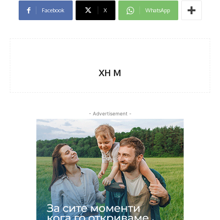
Facebook
X
WhatsApp
XH M
- Advertisement -