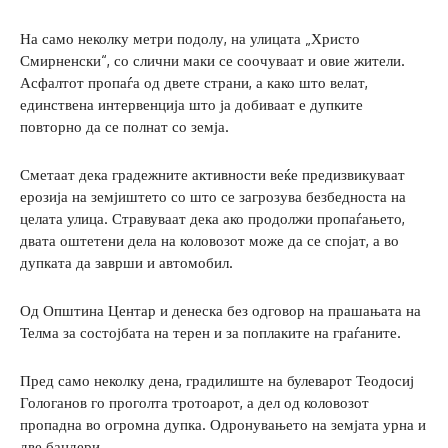
На само неколку метри подолу, на улицата „Христо
Смирненски“, со слични маки се соочуваат и овие жители.
Асфалтот пропаѓа од двете страни, а како што велат,
единствена интервенција што ја добиваат е дупките
повторно да се полнат со земја.
Сметаат дека градежните активности веќе предизвикуваат
ерозија на земјиштето со што се загрозува безбедноста на
целата улица. Стравуваат дека ако продолжи пропаѓањето,
двата оштетени дела на коловозот може да се спојат, а во
дупката да заврши и автомобил.
Од Општина Центар и денеска без одговор на прашањата на
Телма за состојбата на терен и за поплаките на граѓаните.
Пред само неколку дена, градилиште на булеварот Теодосиј
Гологанов го проголта тротоарот, а дел од коловозот
пропадна во огромна дупка. Одронувањето на земјата урна и
две бандери.