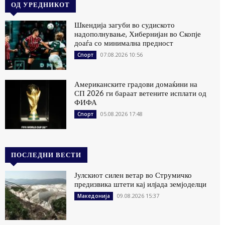
ОД УРЕДНИКОТ
Шкендија загуби во судиското
надополнување, Хибернијан во Скопје
доаѓа со минимална предност
07.08.2026 10:56
Спорт
Американските градови домаќини на
СП 2026 ги бараат ветените исплати од
ФИФА
05.08.2026 17:48
Спорт
ПОСЛЕДНИ ВЕСТИ
Јулскиот силен ветар во Струмичко
предизвика штети кај илјада земјоделци
09.08.2026 15:37
Македонија