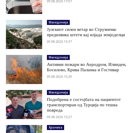
09.08.2026 17:07
Македонија
Јулскиот силен ветар во Струмичко
предизвика штети кај илјада земјоделци
09.08.2026 15:37
Македонија
Активни пожари во Аеродром, Илинден,
Босилово, Крива Паланка и Гостивар
09.08.2026 15:29
Македонија
Подобрена е состојбата на пациентот
транспортиран од Турција по тешка
повреда
09.08.2026 15:27
Хроника