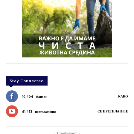
Stay Connected
КАКО
10,404
фанови
СЕ ПРЕТПЛАТИТЕ
61,453
претплатници
- Advertisement -