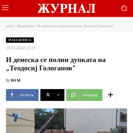
дома
Македонија
И денеска се полни дупката на „Теодосиј Гологанов“
МАКЕДОНИЈА
29.05.2026 22:25
И денеска се полни дупката на
„Теодосиј Гологанов“
By
XH M
Facebook
X
WhatsApp