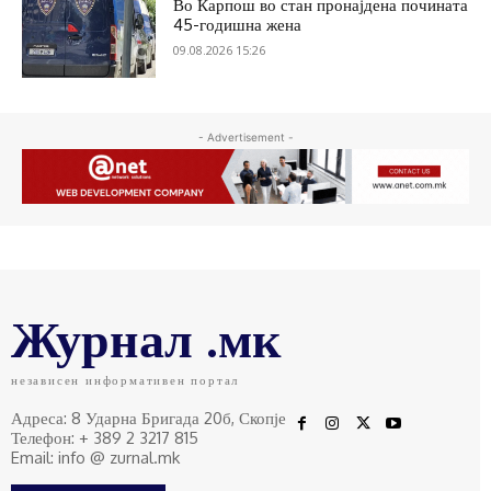
Во Карпош во стан пронајдена почината
45-годишна жена
09.08.2026 15:26
- Advertisement -
Журнал .мк
независен информативен портал
Адреса: 8 Ударна Бригада 20б, Скопје
Телефон: + 389 2 3217 815
Email: info @ zurnal.mk