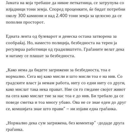
Јамата на која требаше да никне петкатница, се затрупува со
илјадници тони земја. Според проценките, ќе бидат потребни
околу 300 камиони и над 2.400 тони земја за целосно да се
пополни просторот.
Едната лента од булеварот и денеска остана затворена за
сообраќај. Но, наместо полиција, безбедноста на терен ја
регулираа работници од градилиштето. Граѓаните велат дека
и натаму се плашат за безбедноста.
„Како нема да бидете загрижени за безбедноста, тоа е
нормално. Сега кој како мисли и што мисли тоа е на нив. Со
градските власт ја немам работа, ниту со едни ниту со други,
како мислат така нека прават. Ние си го гледаме својот живот
па сега како мислат тие за нас тоа е до нив. Би требало да се
поведе сметка и тоа многу убаво. Ова не се знае еден до друг
се, комшијата знае што прави“ – ни изјави една граѓанка.
„Нормално дека сум загрижена, без коментар“ -додаде друга
граѓанка.