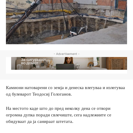
- Advertisement -
Камиони натоварени со земја и денеска влегуваа и излегуваа
од булеварот Теодосиј Гологанов.
На местото каде што до пред неколку дена се отвори
огромна дупка поради свлечиште, сега надлежните се
обидуваат да ја санираат штетата.