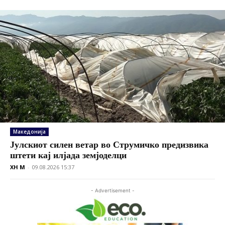
Македонија
Јулскиот силен ветар во Струмичко предизвика
штети кај илјада земјоделци
XH M
-
09.08.2026 15:37
- Advertisement -