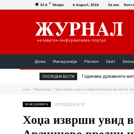
C
32.6
Skopje
6 August, 2026
За нас
Конт
независен информативен портал
Дома
Македонија
Регион
Свет
Екон
Годинава државната матура
Во тек е исплатата на п
ПОСЛЕДНИ ВЕСТИ
дома
Македонија
Хоџа изврши увид во инфраструктурни проекти во Ара
07.05.2026 21:57
МАКЕДОНИЈА
Хоџа изврши увид в
Арачиново вредни н