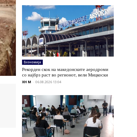
Економија
Рекорден скок на македонските аеродроми
со најбрз раст во регионот, вели Мицкоски
XH M
-
06.08.2026 13:04