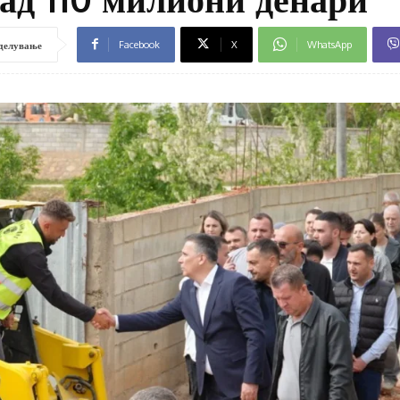
Facebook
X
WhatsApp
делување