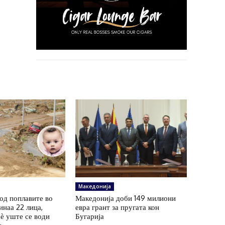
Македонија
од поплавите во
Македонија доби 149 милиони
инаа 22 лица,
евра грант за пругата кон
ѐ уште се води
Бугарија