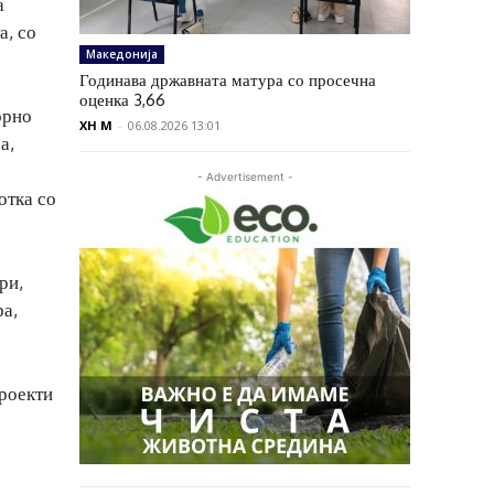
а
а, со
Македонија
Годинава државната матура со просечна
оценка 3,66
орно
XH M
-
06.08.2026 13:01
а,
- Advertisement -
отка со
ри,
ра,
роекти