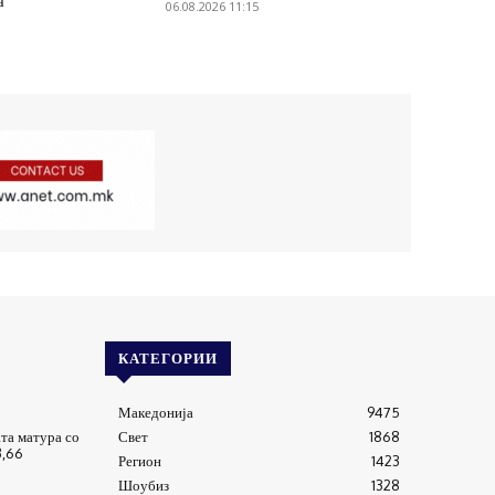
а
06.08.2026 11:15
КАТЕГОРИИ
Македонија
9475
та матура со
Свет
1868
3,66
Регион
1423
Шоубиз
1328