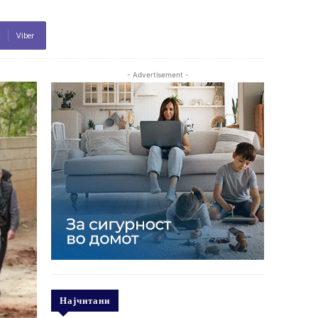
Viber
- Advertisement -
Најчитани