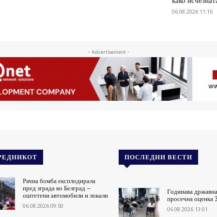
како исчезнат
06.08.2026 11:16
- Advertisement -
РЕДНИКОТ
ПОСЛЕДНИ ВЕСТИ
Рачна бомба експлодирала
пред зграда во Белград –
Годинава државна
оштетени автомобили и локали
просечна оценка 
06.08.2026 09:50
06.08.2026 13:01