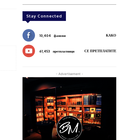
Stay Connected
КАКО
10,404
фанови
СЕ ПРЕТПЛАТИТЕ
61,453
претплатници
- Advertisement -