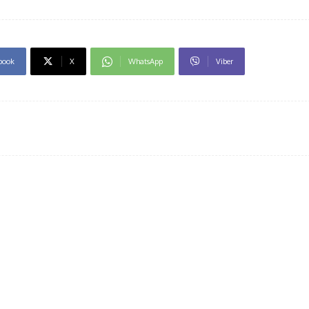
book
X
WhatsApp
Viber