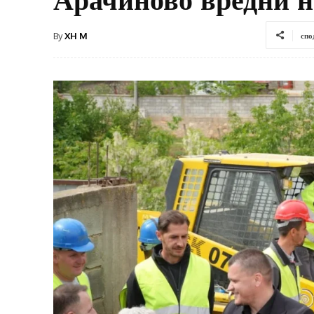
By
XH M
спо