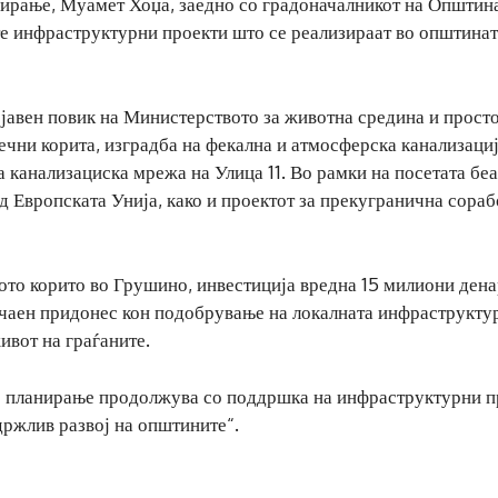
ирање, Муамет Хоџа, заедно со градоначалникот на Општин
е инфраструктурни проекти што се реализираат во општинат
 јавен повик на Министерството за животна средина и прост
ечни корита, изградба на фекална и атмосферска канализациј
канализациска мрежа на Улица 11. Во рамки на посетата беа
д Европската Унија, како и проектот за прекугранична сораб
ото корито во Грушино, инвестиција вредна 15 милиони дена
ачаен придонес кон подобрување на локалната инфраструкту
ивот на граѓаните.
о планирање продолжува со поддршка на инфраструктурни п
држлив развој на општините“.