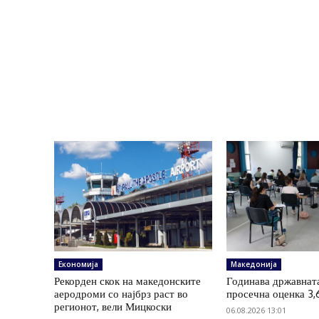
Економија
Македонија
Рекорден скок на македонските
Годинава државнат
аеродроми со најбрз раст во
просечна оценка 3,
регионот, вели Мицкоски
06.08.2026 13:01