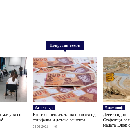
Поврзани вести
Македонија
Македонија
а матура со
Во тек е исплатата на правата од
Десет години 
66
социјална и детска заштита
Стајковци, заг
малата Елиф с
06.08.2026 11:49