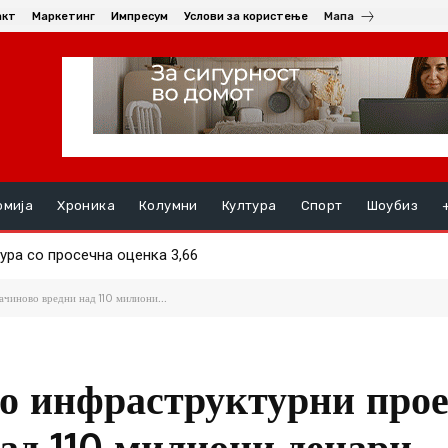
акт
Маркетинг
Импресум
Услови за користење
Мапа
омија
Хроника
Колумни
Култура
Спорт
Шоубиз
 со просечна оценка 3,66
равата од социјална и детска заштита
чиново вредни над 110 милиони...
о инфраструктурни прое
ад 110 милиони денари