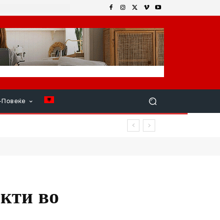
+Повеќе
кти во