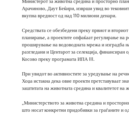
Министерот за животна средина и просторно план
Арачиново, Даут Беќири, изврши увид во тековнит
вкупна вредност од над 110 милиони денари.
Средствата се обезбедени преку првиот и вториот
планирање, а проектите опфаќаат регулирање на р
проширување на водоводната мрежа и изградба на 
разгледани и Центарот за селекција, финансиран о
Косово преку програмата ИПА III.
При увидот во активностите за уредување на речн
Хоџа истакна дека овие проекти претставуваат зн
заштитата на животната средина и квалитетот на ж
„Министерството за животна средина и просторн
што носат конкретни придобивки за граѓаните и о