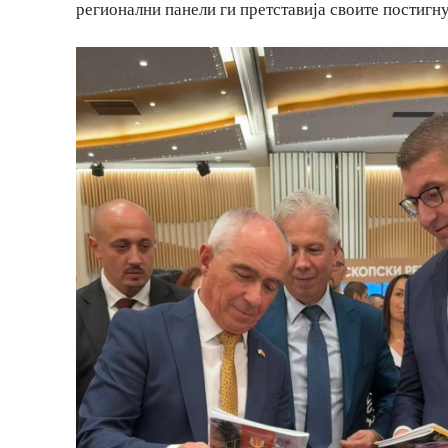
регионални панели ги претставија своите постигн