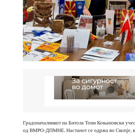
Градоначалникот на Битола Тони Коњановски учест
од ВМРО-ДПМНЕ. Настанот се одржа во Скопје, ка