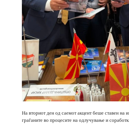
На вториот ден од саемот акцент беше ставен на 
граѓаните во процесите на одлучување и соработк