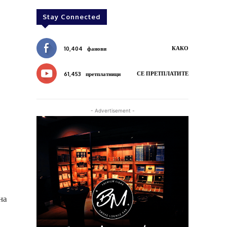
Stay Connected
КАКО
10,404
фанови
СЕ ПРЕТПЛАТИТЕ
61,453
претплатници
- Advertisement -
на