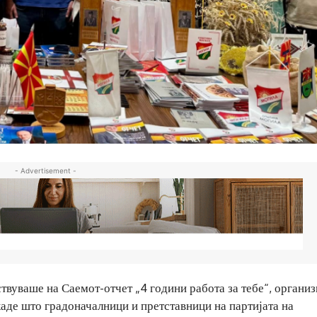
- Advertisement -
вуваше на Саемот-отчет „4 години работа за тебе“, органи
де што градоначалници и претставници на партијата на