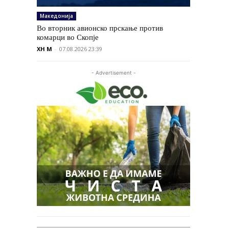
Македонија
Во вторник авионско прскање против
комарци во Скопје
XH M
-
07.08.2026 23:39
- Advertisement -