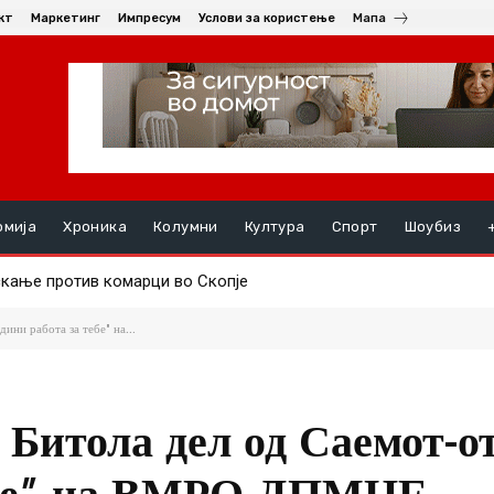
кт
Маркетинг
Импресум
Услови за користење
Мапа
омија
Хроника
Колумни
Култура
Спорт
Шоубиз
ењата, на ред се хепатитите ако кризата со водата во Гостивар
ини работа за тебе" на...
Битола дел од Саемот-от
тебе” на ВМРО-ДПМНЕ