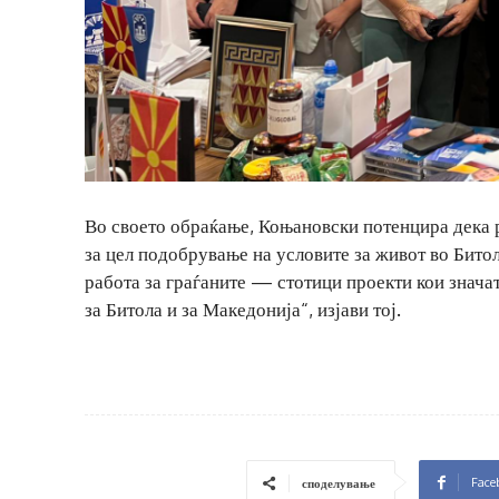
Во своето обраќање, Коњановски потенцира дека р
за цел подобрување на условите за живот во Битол
работа за граѓаните — стотици проекти кои знач
за Битола и за Македонија“, изјави тој.
Face
споделување