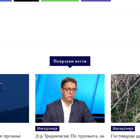
Поврзани вести
Македонија
Македонија
ко прскање
Д-р Трајановски: По труењата, на
Гостиварци да