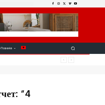
+Повеќе
 продолжи
чет: “4