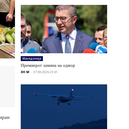
Македонија
Премиерот замина на одмор
XH M
-
07.08.2026 23:41
зиран