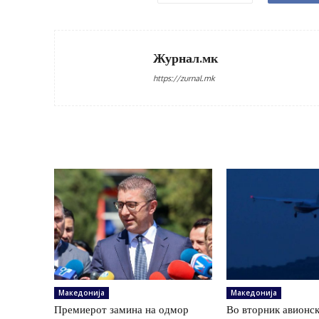
Журнал.мк
https://zurnal.mk
Македонија
Македонија
Премиерот замина на одмор
Во вторник авионс