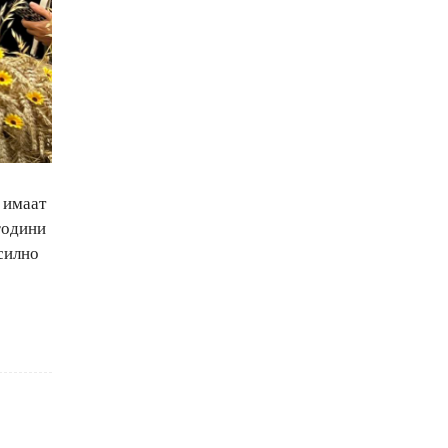
 имаат
 години
силно