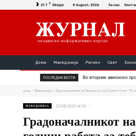
C
21.7
Skopje
8 August, 2026
За нас
Конта
независен информативен портал
Дома
Македонија
Регион
Свет
Екон
Д-р Трајановски: По тру
ПОСЛЕДНИ ВЕСТИ
дома
Македонија
Градоначалникот на Битола дел од Саемот-отчет: "4 год
23.08.2025 14:35
МАКЕДОНИЈА
Градоначалникот на 
години работа за 