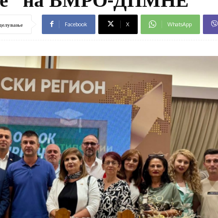
Facebook
X
WhatsApp
делување