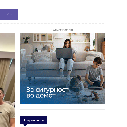
Viber
- Advertisement -
Најчитани