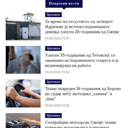
Поврзани вести
Хроника
За време на отсуството од затворот
Идризово ја истепал поранешната
девојка: уапсен 26-годишник од Скопје
06.08.2026 15:57
Хроника
Уапсен 35-годишник од Тетовскo: се
заканувал на поранешната сопруга и ја
вознемирувал на работа
06.08.2026 15:56
Хроника
Тешко повреден 16-годишник од Берово
во судир меѓу мотоцикл „хамачи“ и
„бмв“
06.08.2026 15:56
Хроника
Сообраќајна незгода во Скопје: тешко
повреден мотоциклист и неговиот