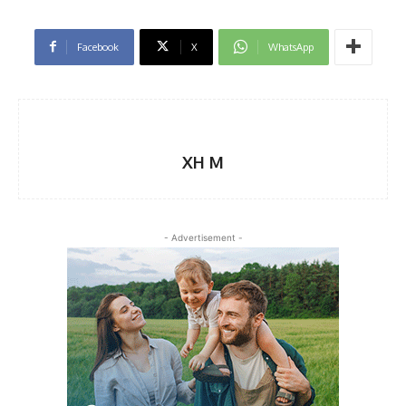
Facebook
X
WhatsApp
XH M
- Advertisement -