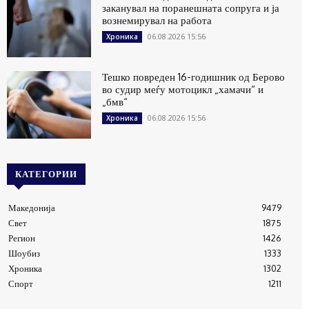
заканувал на поранешната сопруга и ја
вознемирувал на работа
06.08.2026 15:56
Хроника
Тешко повреден 16-годишник од Берово
во судир меѓу мотоцикл „хамачи“ и
„бмв“
06.08.2026 15:56
Хроника
КАТЕГОРИИ
Македонија
9479
Свет
1875
Регион
1426
Шоубиз
1333
Хроника
1302
Спорт
1211