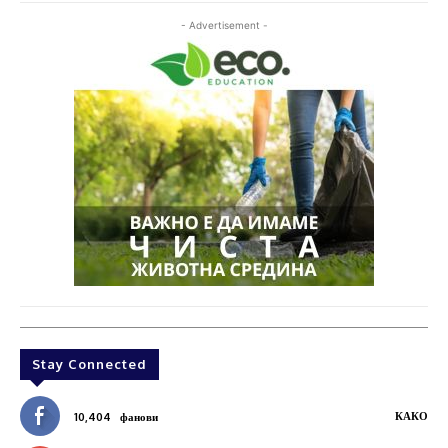
- Advertisement -
Stay Connected
КАКО
10,404
фанови