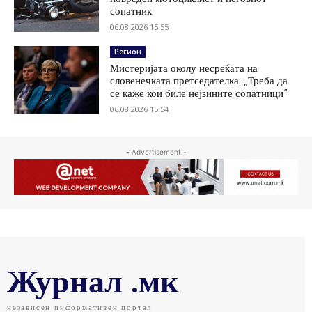
сопатник
06.08.2026 15:55
Регион
Мистеријата околу несреќата на
словенечката претседателка: „Треба да
се каже кои биле нејзините сопатници“
06.08.2026 15:54
- Advertisement -
Журнал .мк
независен информативен портал