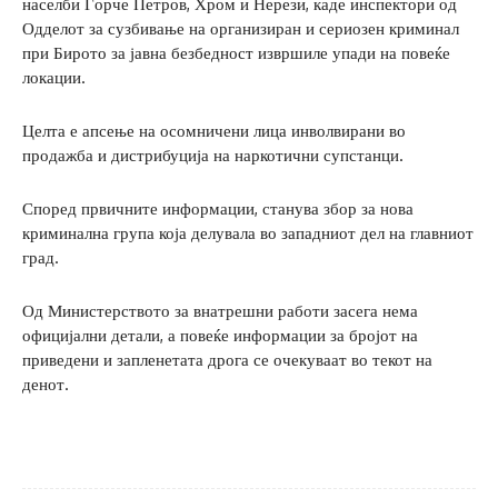
населби Ѓорче Петров, Хром и Нерези, каде инспектори од
Одделот за сузбивање на организиран и сериозен криминал
при Бирото за јавна безбедност извршиле упади на повеќе
локации.
Целта е апсење на осомничени лица инволвирани во
продажба и дистрибуција на наркотични супстанци.
Според првичните информации, станува збор за нова
криминална група која делувала во западниот дел на главниот
град.
Од Министерството за внатрешни работи засега нема
официјални детали, а повеќе информации за бројот на
приведени и запленетата дрога се очекуваат во текот на
денот.