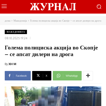
дома
Македонија
Голема полициска акција во Скопје – се апсат дилери на дрога
МАКЕДОНИЈА
08.10.2025 19:24
Голема полициска акција во Скопје
– се апсат дилери на дрога
By
XH M
Facebook
X
WhatsApp