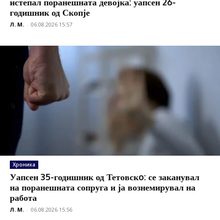
истепал поранешната девојка: уапсен 26-
годишник од Скопје
Л. М.
-
06.08.2026 15:57
Хроника
Уапсен 35-годишник од Тетовскo: се заканувал
на поранешната сопруга и ја вознемирувал на
работа
Л. М.
-
06.08.2026 15:56