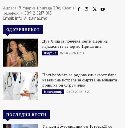
Адреса: 8 Ударна Бригада 20б, Скопје
Телефон: + 389 2 3217 815
Email: info @ zurnal.mk
ОД УРЕДНИКОТ
Дуа Липа ја пречека Кејти Пери на
најгласната вечер во Приштина
02.08.2026 16:31
Шоубиз
Платформата за родова еднаквост бара
независна истрага за смртта на младата
родилка од Струмичко
05.08.2026 13:20
Македонија
ПОСЛЕДНИ ВЕСТИ
Уапсен 35-годишник од Тетовскo: се