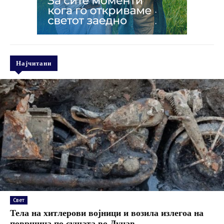
Најчитани
Свет
Тела на хитлерови војници и возила излегоа на
површина по сушата во Дунав