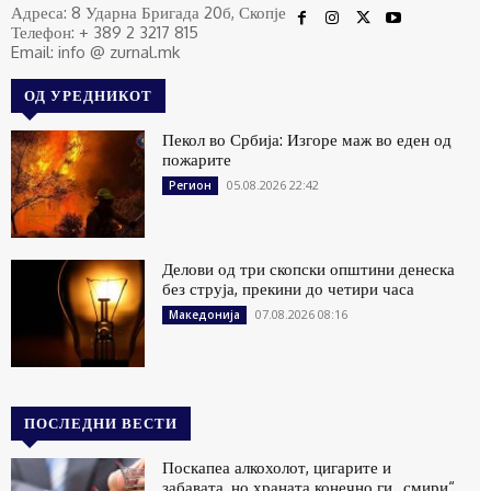
Адреса: 8 Ударна Бригада 20б, Скопје
Телефон: + 389 2 3217 815
Email: info @ zurnal.mk
ОД УРЕДНИКОТ
Пекол во Србија: Изгоре маж во еден од
пожарите
05.08.2026 22:42
Регион
Делови од три скопски општини денеска
без струја, прекини до четири часа
07.08.2026 08:16
Македонија
ПОСЛЕДНИ ВЕСТИ
Поскапеа алкохолот, цигарите и
забавата, но храната конечно ги „смири“