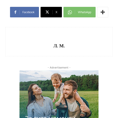
Facebook
X
WhatsApp
Л. М.
- Advertisement -