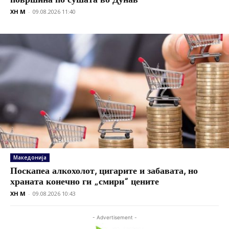
XH M
-
09.08.2026 11:40
Македонија
Поскапеа алкохолот, цигарите и забавата, но
храната конечно ги „смири“ цените
XH M
-
09.08.2026 10:43
- Advertisement -