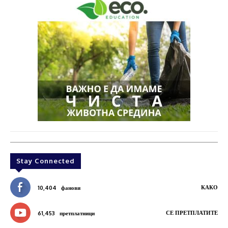
Stay Connected
КАКО
10,404
фанови
СЕ ПРЕТПЛАТИТЕ
61,453
претплатници