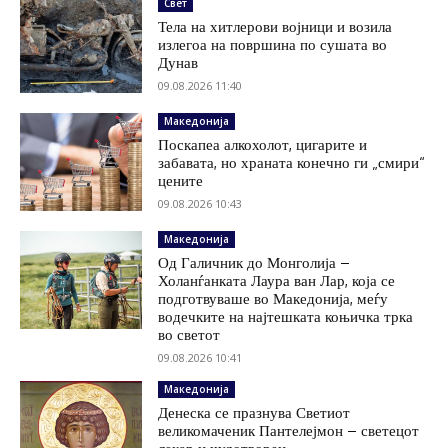
Свет
Тела на хитлерови војници и возила
излегоа на површина по сушата во
Дунав
09.08.2026 11:40
Македонија
Поскапеа алкохолот, цигарите и
забавата, но храната конечно ги „смири“
цените
09.08.2026 10:43
Македонија
Од Галичник до Монголија –
Холанѓанката Лаура ван Лар, која се
подготвуваше во Македонија, меѓу
водечките на најтешката коњичка трка
во светот
09.08.2026 10:41
Македонија
Денеска се празнува Светиот
великомаченик Пантелејмон – светецот