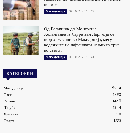
цените
09.08.2026 10:43
Македонија
Од Галичник до Монголија –
Холанѓанката Лаура ван Лар, која се
подготвуваше во Македонија, меѓу
водечките на најтешката коњичка трка
во светот
09.08.2026 10:41
Македонија
КАТЕГОРИИ
Македонија
9554
Свет
1890
Регион
1440
Шоубиз
1344
Хроника
1318
Спорт
1223