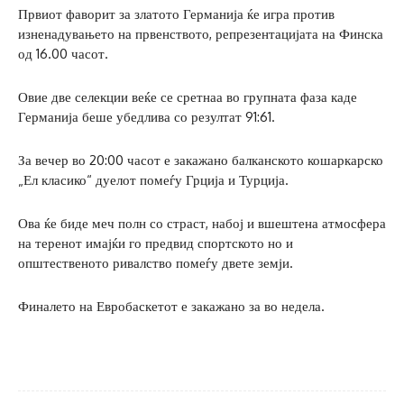
Првиот фаворит за златото Германија ќе игра против
изненадувањето на првенството, репрезентацијата на Финска
од 16.00 часот.
Овие две селекции веќе се сретнаа во групната фаза каде
Германија беше убедлива со резултат 91:61.
За вечер во 20:00 часот е закажано балканското кошаркарско
„Ел класико“ дуелот помеѓу Грција и Турција.
Ова ќе биде меч полн со страст, набој и вшештена атмосфера
на теренот имајќи го предвид спортското но и
општественото ривалство помеѓу двете земји.
Финалето на Евробаскетот е закажано за во недела.