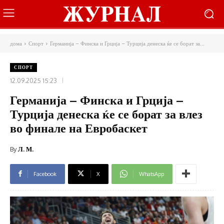
дома
Спорт
Германија – Финска и Грција – Турција денеска ќе се борат за...
СПОРТ
12.09.2025 15:23
Германија – Финска и Грција –
Турција денеска ќе се борат за влез
во финале на Евробаскет
By
Л. М.
Facebook
X
WhatsApp