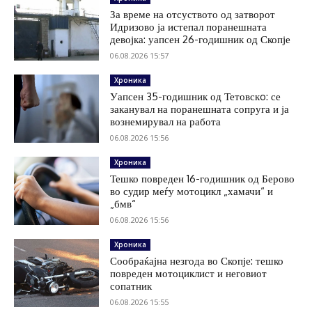
За време на отсуството од затворот
Идризово ја истепал поранешната
девојка: уапсен 26-годишник од Скопје
06.08.2026 15:57
Хроника
Уапсен 35-годишник од Тетовскo: се
заканувал на поранешната сопруга и ја
вознемирувал на работа
06.08.2026 15:56
Хроника
Тешко повреден 16-годишник од Берово
во судир меѓу мотоцикл „хамачи“ и
„бмв“
06.08.2026 15:56
Хроника
Сообраќајна незгода во Скопје: тешко
повреден мотоциклист и неговиот
сопатник
06.08.2026 15:55