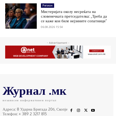
Регион
Мистеријата околу несреќата на
словенечката претседателка: „Треба да
се каже кои биле нејзините сопатници“
06.08.2026 15:54
- Advertisement -
Журнал .мк
независен информативен портал
Адреса: 8 Ударна Бригада 20б, Скопје
Телефон: + 389 2 3217 815