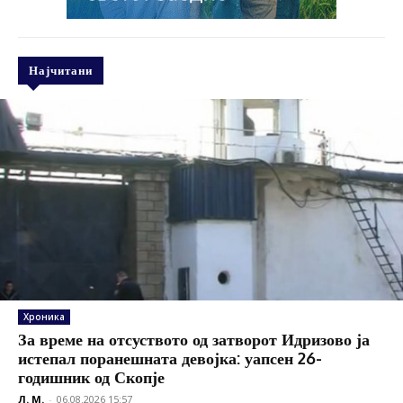
Најчитани
Хроника
За време на отсуството од затворот Идризово ја
истепал поранешната девојка: уапсен 26-
годишник од Скопје
Л. М.
-
06.08.2026 15:57