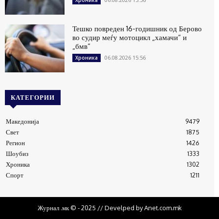
Тешко повреден 16-годишник од Берово
во судир меѓу мотоцикл „хамачи“ и
„бмв“
06.08.2026 15:56
Хроника
КАТЕГОРИИ
Македонија
9479
Свет
1875
Регион
1426
Шоубиз
1333
Хроника
1302
Спорт
1211
Журнал .мк © - 2025 // Develped by Anet.com.mk