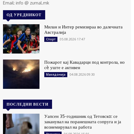
Email: info @ zurnal.mk
ОД УРЕДНИКОТ
Милан и Интер ремизираа во далечната
Австралија
05.08.2026 17:47
Спорт
Пожарот кај Кавадарци под контрола, но
сè уште е активен
04.08.2026 09:30
Македонија
ПОСЛЕДНИ ВЕСТИ
Уапсен 35-годишник од Тетовскo: се
заканувал на поранешната сопруга и ја
вознемирувал на работа
06.08.2026 15:56
Хроника