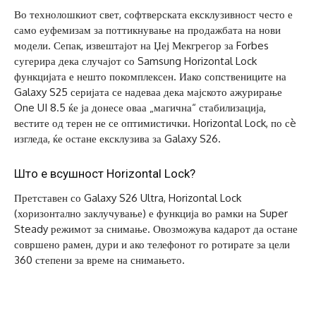
Во технолошкиот свет, софтверската ексклузивност често е
само еуфемизам за поттикнување на продажбата на нови
модели. Сепак, извештајот на Џеј Мекгрегор за Forbes
сугерира дека случајот со Samsung Horizontal Lock
функцијата е нешто покомплексен. Иако сопствениците на
Galaxy S25 серијата се надеваа дека мајското ажурирање
One UI 8.5 ќе ја донесе оваа „магична“ стабилизација,
вестите од терен не се оптимистички. Horizontal Lock, по сè
изгледа, ќе остане ексклузива за Galaxy S26.
Што e всушност Horizontal Lock?
Претставен со Galaxy S26 Ultra, Horizontal Lock
(хоризонтално заклучување) е функција во рамки на Super
Steady режимот за снимање. Овозможува кадарот да остане
совршено рамен, дури и ако телефонот го ротирате за цели
360 степени за време на снимањето.