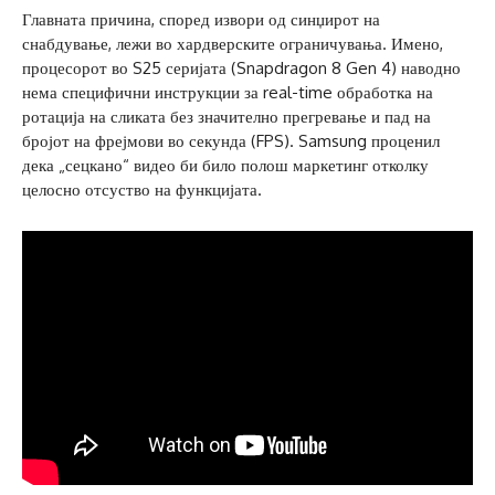
Главната причина, според извори од синџирот на
снабдување, лежи во хардверските ограничувања. Имено,
процесорот во S25 серијата (Snapdragon 8 Gen 4) наводно
нема специфични инструкции за real-time обработка на
ротација на сликата без значително прегревање и пад на
бројот на фрејмови во секунда (FPS). Samsung проценил
дека „сецкано“ видео би било полош маркетинг отколку
целосно отсуство на функцијата.