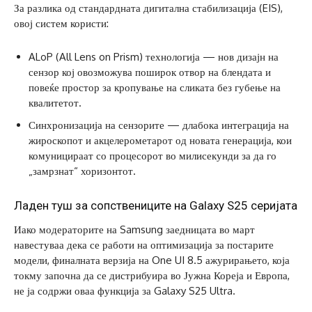
За разлика од стандардната дигитална стабилизација (EIS),
овој систем користи:
ALoP (All Lens on Prism) технологија — нов дизајн на
сензор кој овозможува поширок отвор на блендата и
повеќе простор за кропување на сликата без губење на
квалитетот.
Синхронизација на сензорите — длабока интеграција на
жироскопот и акцелерометарот од новата генерација, кои
комуницираат со процесорот во милисекунди за да го
„замрзнат“ хоризонтот.
Ладен туш за сопствениците на Galaxy S25 серијата
Иако модераторите на Samsung заедницата во март
навестуваа дека се работи на оптимизација за постарите
модели, финалната верзија на One UI 8.5 ажурирањето, која
токму започна да се дистрибуира во Јужна Кореја и Европа,
не ја содржи оваа функција за Galaxy S25 Ultra.