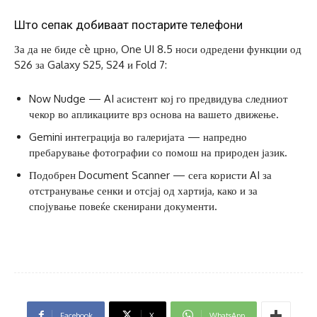
Што сепак добиваат постарите телефони
За да не биде сè црно, One UI 8.5 носи одредени функции од
S26 за Galaxy S25, S24 и Fold 7:
Now Nudge — AI асистент кој го предвидува следниот
чекор во апликациите врз основа на вашето движење.
Gemini интеграција во галеријата — напредно
пребарување фотографии со помош на природен јазик.
Подобрен Document Scanner — сега користи AI за
отстранување сенки и отсјај од хартија, како и за
спојување повеќе скенирани документи.
Facebook
X
WhatsApp