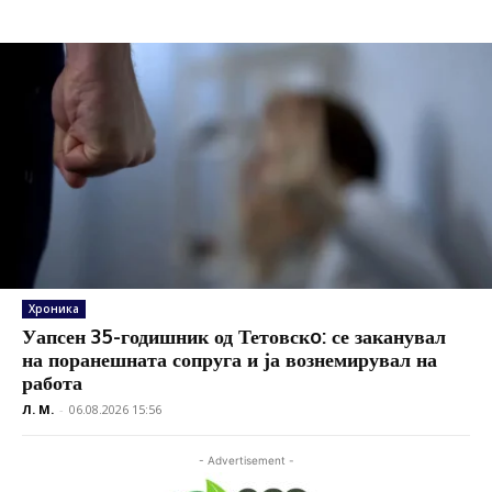
Хроника
Уапсен 35-годишник од Тетовскo: се заканувал
на поранешната сопруга и ја вознемирувал на
работа
Л. М.
-
06.08.2026 15:56
- Advertisement -