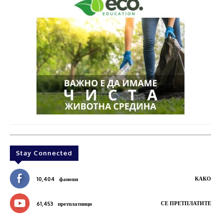
Stay Connected
КАКО
10,404
фанови
СЕ ПРЕТПЛАТИТЕ
61,453
претплатници