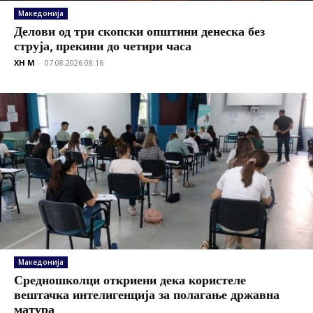
Македонија
Делови од три скопски општини денеска без
струја, прекини до четири часа
XH M
-
07.08.2026 08:16
Македонија
Средношколци откриени дека користеле
вештачка интелигенција за полагање државна
матура