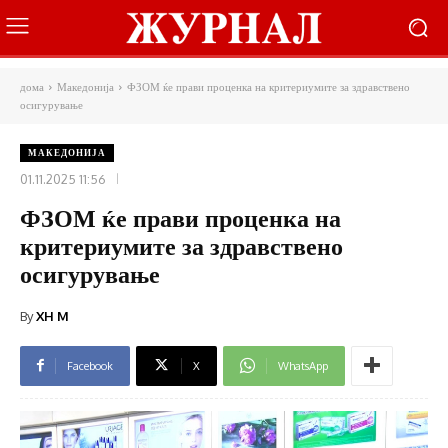
дома
Македонија
ФЗОМ ќе прави проценка на критериумите за здравствено
осигурување
МАКЕДОНИЈА
01.11.2025 11:56
ФЗОМ ќе прави проценка на
критериумите за здравствено
осигурување
By
XH M
Facebook
X
WhatsApp