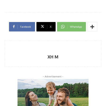
Facebook
X
WhatsApp
XH M
- Advertisement -