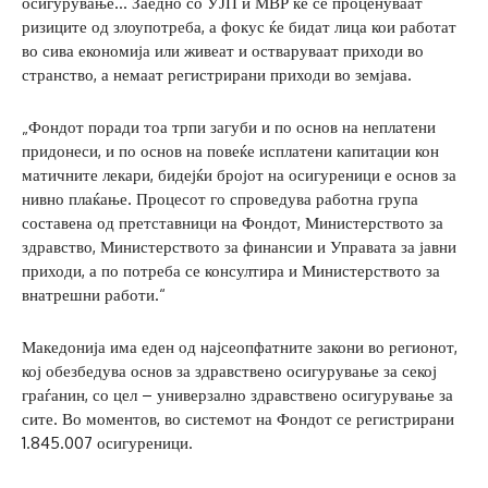
осигурување… Заедно со УЈП и МВР ќе се проценуваат
ризиците од злоупотреба, а фокус ќе бидат лица кои работат
во сива економија или живеат и остваруваат приходи во
странство, а немаат регистрирани приходи во земјава.
„Фондот поради тоа трпи загуби и по основ на неплатени
придонеси, и по основ на повеќе исплатени капитации кон
матичните лекари, бидејќи бројот на осигуреници е основ за
нивно плаќање. Процесот го спроведува работна група
составена од претставници на Фондот, Министерството за
здравство, Министерството за финансии и Управата за јавни
приходи, а по потреба се консултира и Министерството за
внатрешни работи.“
Македонија има еден од најсеопфатните закони во регионот,
кој обезбедува основ за здравствено осигурување за секој
граѓанин, со цел – универзално здравствено осигурување за
сите. Во моментов, во системот на Фондот се регистрирани
1.845.007 осигуреници.