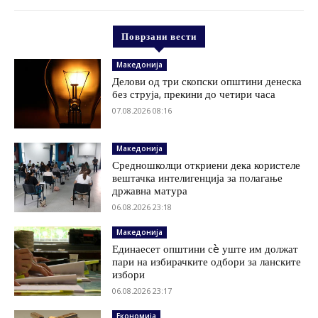
Поврзани вести
Македонија
Делови од три скопски општини денеска
без струја, прекини до четири часа
07.08.2026 08:16
Македонија
Средношколци откриени дека користеле
вештачка интелигенција за полагање
државна матура
06.08.2026 23:18
Македонија
Единаесет општини сè уште им должат
пари на избирачките одбори за ланските
избори
06.08.2026 23:17
Економија