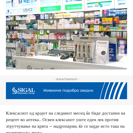
- Advertisement -
Клексаснот од крајот на следниот месец ќе биде достапен на
рецепт во аптека.. Освен клексанот уште еден лек против
згрутчување на крвта – надропарин, ќе се најде исто така на
позитивната листа.