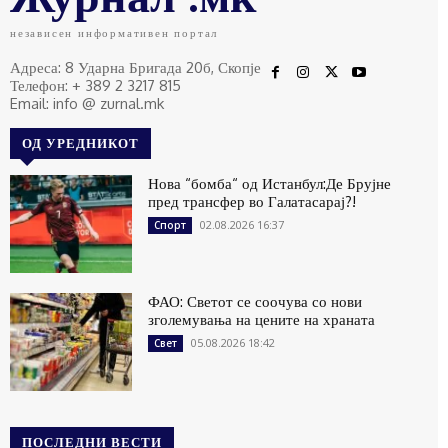
независен информативен портал
Адреса: 8 Ударна Бригада 20б, Скопје
Телефон: + 389 2 3217 815
Email: info @ zurnal.mk
ОД УРЕДНИКОТ
Нова “бомба“ од Истанбул:Де Брујне
пред трансфер во Галатасарај?!
02.08.2026 16:37
Спорт
ФАО: Светот се соочува со нови
зголемувања на цените на храната
05.08.2026 18:42
Свет
ПОСЛЕДНИ ВЕСТИ