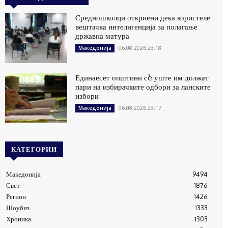
Средношколци откриени дека користеле
вештачка интелигенција за полагање
државна матура
06.08.2026 23:18
Македонија
Единаесет општини сè уште им должат
пари на избирачките одбори за ланските
избори
06.08.2026 23:17
Македонија
КАТЕГОРИИ
Македонија
9494
Свет
1876
Регион
1426
Шоубиз
1333
Хроника
1303