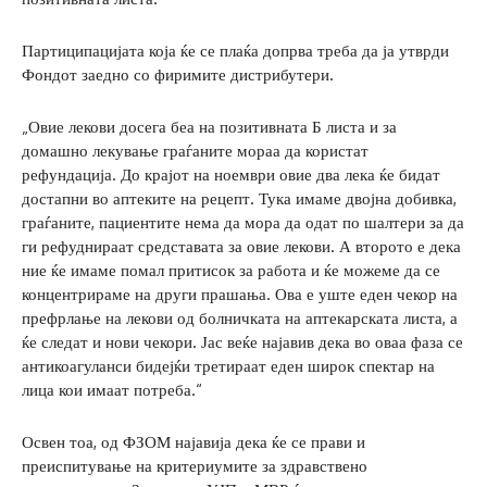
Партиципацијата која ќе се плаќа допрва треба да ја утврди
Фондот заедно со фиримите дистрибутери.
„Овие лекови досега беа на позитивната Б листа и за
домашно лекување граѓаните мораа да користат
рефундација. До крајот на ноември овие два лека ќе бидат
достапни во аптеките на рецепт. Тука имаме двојна добивка,
граѓаните, пациентите нема да мора да одат по шалтери за да
ги рефуднираат средставата за овие лекови. А второто е дека
ние ќе имаме помал притисок за работа и ќе можеме да се
концентрираме на други прашања. Ова е уште еден чекор на
префрлање на лекови од болничката на аптекарската листа, а
ќе следат и нови чекори. Јас веќе најавив дека во оваа фаза се
антикоагуланси бидејќи третираат еден широк спектар на
лица кои имаат потреба.“
Освен тоа, од ФЗОМ најавија дека ќе се прави и
преиспитување на критериумите за здравствено