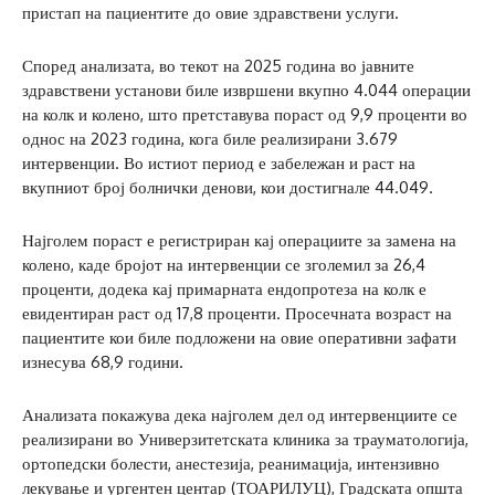
пристап на пациентите до овие здравствени услуги.
Според анализата, во текот на 2025 година во јавните
здравствени установи биле извршени вкупно 4.044 операции
на колк и колено, што претставува пораст од 9,9 проценти во
однос на 2023 година, кога биле реализирани 3.679
интервенции. Во истиот период е забележан и раст на
вкупниот број болнички денови, кои достигнале 44.049.
Најголем пораст е регистриран кај операциите за замена на
колено, каде бројот на интервенции се зголемил за 26,4
проценти, додека кај примарната ендопротеза на колк е
евидентиран раст од 17,8 проценти. Просечната возраст на
пациентите кои биле подложени на овие оперативни зафати
изнесува 68,9 години.
Анализата покажува дека најголем дел од интервенциите се
реализирани во Универзитетската клиника за трауматологија,
ортопедски болести, анестезија, реанимација, интензивно
лекување и ургентен центар (ТОАРИЛУЦ), Градската општа