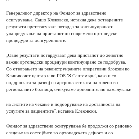
Генералниот директор на Фондот за здравствено
осигурување, Сашо Клековски, истакна дека остварените
резултати претставуваат потврда за континуираното
унапредување на пристапот до современи ортопедски
процедури за осигурениците.
„Овие резултати потврдуваат дека пристапот до животно
важни ортопедски процедури континуирано се подобрува.
Со отворањето на реконструираните оперативни блокови во
Клиничкиот центар и во ГОБ ‘8 Септември’, како и со
поддршката за развој на артропластиката на колено во
регионалните болници, очекуваме дополнително намалување
на листите на чекање и подобрување на достапноста на
услугите за пациентите“, истакна Клековски.
Фондот за здравствено осигурување ќе продолжи со редовно
следење на состојбите во ортопедската дејност и со