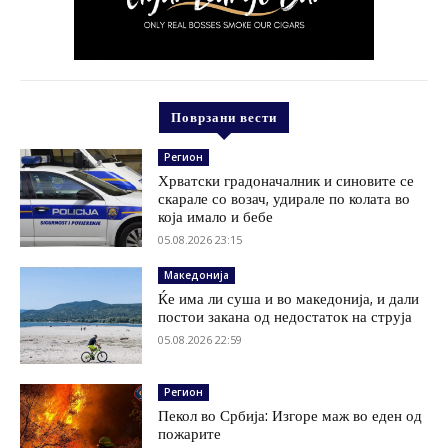
Поврзани вести
Регион
Хрватски градоначалник и синовите се
скарале со возач, удирале по колата во
која имало и бебе
05.08.2026 23:15
Македонија
Ќе има ли суша и во македонија, и дали
постои закана од недостаток на струја
05.08.2026 22:59
Регион
Пекол во Србија: Изгоре маж во еден од
пожарите