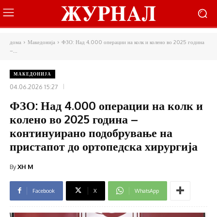
дома
Македонија
ФЗО: Над 4.000 операции на колк и колено во 2025 година
–...
МАКЕДОНИЈА
04.06.2026 15:27
ФЗО: Над 4.000 операции на колк и
колено во 2025 година –
континуирано подобрување на
пристапот до ортопедска хирургија
By
XH M
Facebook
X
WhatsApp