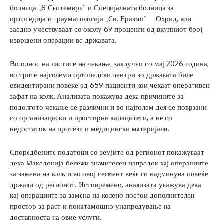
болница „8 Септември“ и Специјалната болница за
ортопедија и трауматологија „Св. Еразмо“ – Охрид, кои
заедно учествуваат со околу 69 проценти од вкупниот број
извршени операции во државата.
Во однос на листите на чекање, заклучно со мај 2026 година,
во трите најголеми ортопедски центри во државата биле
евидентирани повеќе од 659 пациенти кои чекаат оперативен
зафат на колк. Анализата покажува дека причините за
подолгото чекање се различни и во најголем дел се поврзани
со организациски и просторни капацитети, а не со
недостаток на протези и медицински материјали.
Споредбените податоци со земјите од регионот покажуваат
дека Македонија бележи значителен напредок кај операциите
за замена на колк и во овој сегмент веќе ги надминува повеќе
држави од регионот. Истовремено, анализата укажува дека
кај операциите за замена на колено постои дополнителен
простор за раст и понатамошно унапредување на
достапноста на овие услуги.