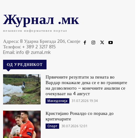
Журнал .мк
независен информативен портал
Адреса: 8 Ударна Бригада 20б, Скопје
Телефон: + 389 2 3217 815
Email: info @ zurnal.mk
ОД УРЕДНИКОТ
Првичните резултати за пената во
Вардар покажале дека се е во границите
на дозволеното – конечните анализи се
очекуваат на 4 август
31.07.2026 19:34
Македонија
Кристијано Роналдо со порака до
критичарите
30.07.2026 12:01
Спорт