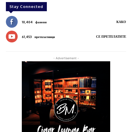
Stay Connected
КАКО
10,404
фанови
СЕ ПРЕТПЛАТИТЕ
61,453
претплатници
- Advertisement -