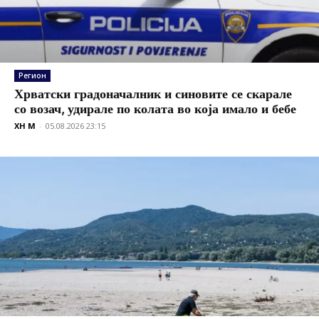
Регион
Хрватски градоначалник и синовите се скарале
со возач, удирале по колата во која имало и бебе
XH M
-
05.08.2026 23:15