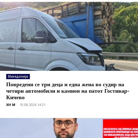
Македонија
Повредени се три деца и една жена во судир на
четири автомобили и камион на патот Гостивар-
Кичево
XH M
-
10.08.2026 14:21