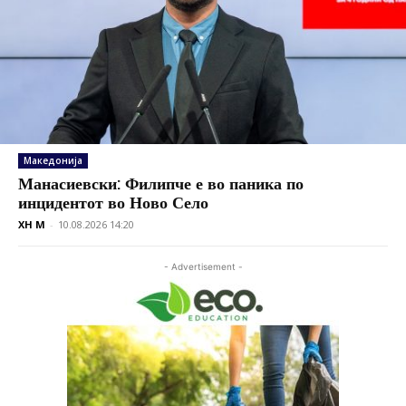
Македонија
Манасиевски: Филипче е во паника по
инцидентот во Ново Село
XH M
-
10.08.2026 14:20
- Advertisement -