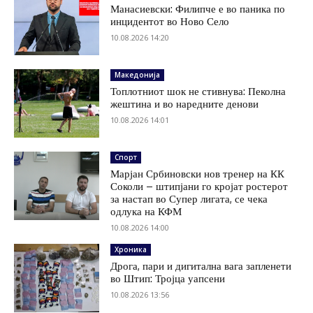
Манасиевски: Филипче е во паника по
инцидентот во Ново Село
10.08.2026 14:20
Македонија
Топлотниот шок не стивнува: Пеколна
жештина и во наредните денови
10.08.2026 14:01
Спорт
Марјан Србиновски нов тренер на КК
Соколи – штипјани го кројат ростерот
за настап во Супер лигата, се чека
одлука на КФМ
10.08.2026 14:00
Хроника
Дрога, пари и дигитална вага запленети
во Штип: Тројца уапсени
10.08.2026 13:56