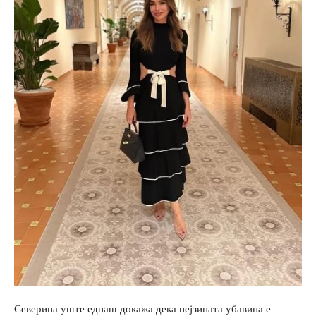
Северина уште еднаш докажа дека нејзината убавина е