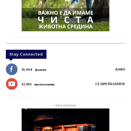
Stay Connected
КАКО
10,404
фанови
СЕ ПРЕТПЛАТИТЕ
61,453
претплатници
- Advertisement -