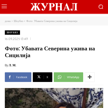
дома
Шоубиз
Фото: Убавата Северина ужива на Сицилија
ШОУБИЗ
16.09.2025 13:49
Фото: Убавата Северина ужива на
Сицилија
By
Л. М.
Facebook
X
WhatsApp