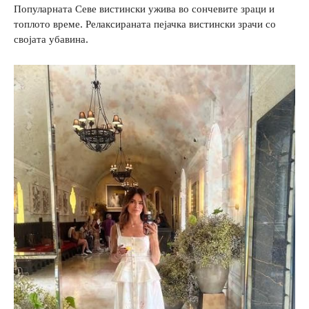
Популарната Севе вистински ужива во сончевите зраци и
топлото време. Релаксираната пејачка вистински зрачи со
својата убавина.