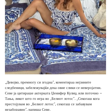
„Девојко, премногу си згодна“, коментираа нејзините
следбеници, забележувајќи дека овие слики се неверојатни.
Севе ја цитираше актерката Џенифер Кулиџ, или поточно –
Тања, ликот што го игра во „Белиот лотос“. „Секогаш кога
престојувам во „Белиот лотос“, секогаш се забавувам
незаборавно“, напиша Севе.