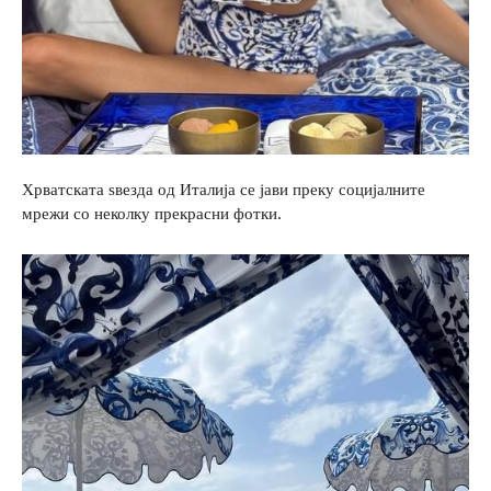
Хрватската ѕвезда од Италија се јави преку социјалните
мрежи со неколку прекрасни фотки.