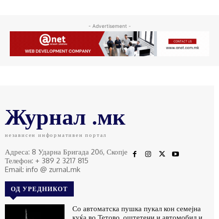
- Advertisement -
Журнал .мк
независен информативен портал
Адреса: 8 Ударна Бригада 20б, Скопје
Телефон: + 389 2 3217 815
Email: info @ zurnal.mk
ОД УРЕДНИКОТ
Со автоматска пушка пукал кон семејна
куќа во Тетово, оштетени и автомобил и