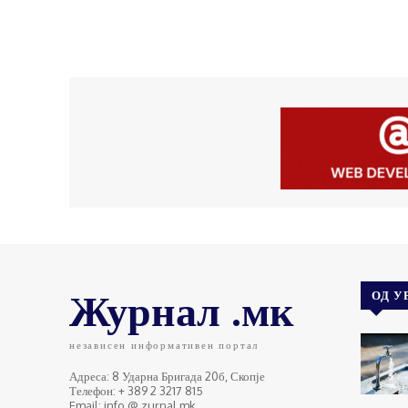
Журнал .мк
ОД У
независен информативен портал
Адреса: 8 Ударна Бригада 20б, Скопје
Телефон: + 389 2 3217 815
Email: info @ zurnal.mk