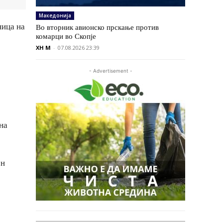
Македонија
ница на
Во вторник авионско прскање против
комарци во Скопје
XH M
-
07.08.2026 23:39
- Advertisement -
на
ен