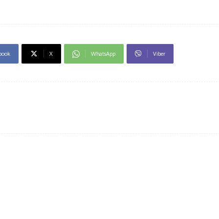
book
X
WhatsApp
Viber