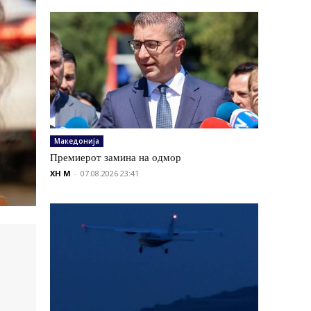
Македонија
Премиерот замина на одмор
XH M
-
07.08.2026 23:41