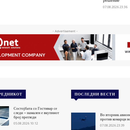
решение
07.08.2026 23:36
- Advertisement -
РЕДНИКОТ
ПОСЛЕДНИ ВЕСТИ
Состојбата со Гостивар се
следи – намален е вкупниот
Во вторник авион
број прегледи
против комарци в
05.08.2026 10:12
07.08.2026 23:39