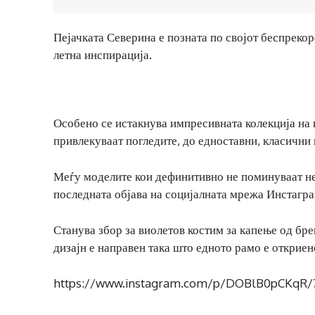
Пејачката Северина е позната по својот беспрекор
летна инспирација.
Особено се истакнува импресивната колекција на 
привлекуваат погледите, до едноставни, класични 
Меѓу моделите кои дефинитивно не поминуваат нез
последната објава на социјалната мрежа Инстагра
Станува збор за виолетов костим за капење од бр
дизајн е направен така што едното рамо е откриен
https://www.instagram.com/p/DOBlB0pCKqR/