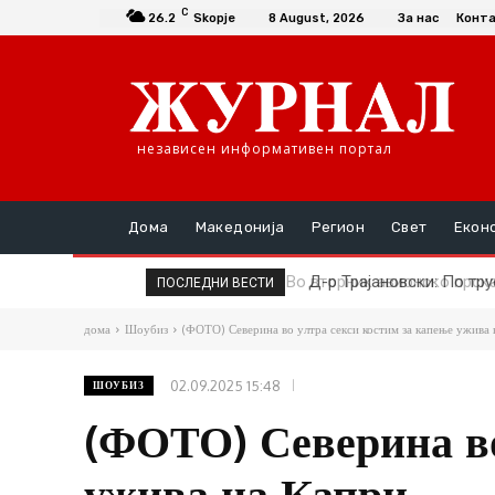
C
26.2
Skopje
8 August, 2026
За нас
Конт
независен информативен портал
Дома
Македонија
Регион
Свет
Екон
Д-р Трајановски: По тру
ПОСЛЕДНИ ВЕСТИ
дома
Шоубиз
(ФОТО) Северина во ултра секси костим за капење ужива
02.09.2025 15:48
ШОУБИЗ
(ФОТО) Северина во
ужива на Капри