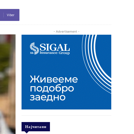
Viber
- Advertisement -
Најчитани