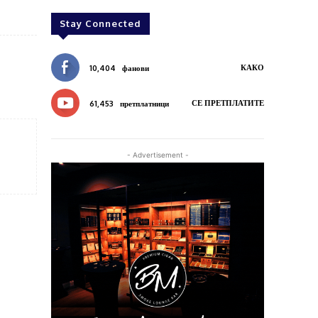
Stay Connected
КАКО
10,404
фанови
СЕ ПРЕТПЛАТИТЕ
61,453
претплатници
- Advertisement -