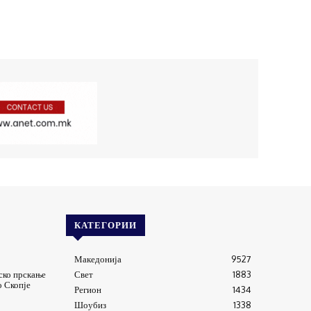
КАТЕГОРИИ
Македонија
9527
ско прскање
Свет
1883
о Скопје
Регион
1434
Шоубиз
1338