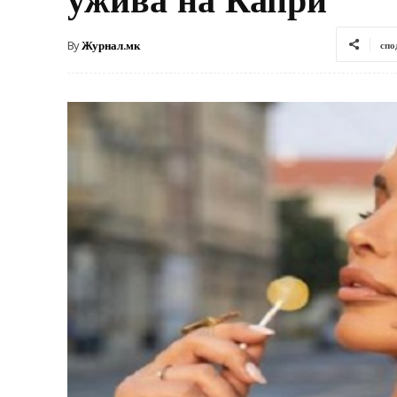
By
Журнал.мк
спо