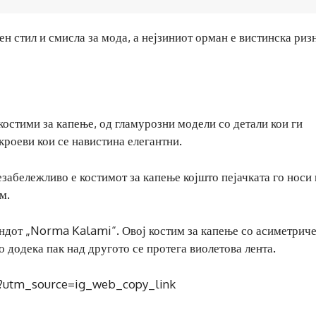
ен стил и смисла за мода, а нејзиниот орман е вистинска риз
костими за капење, од гламурозни модели со детали кои ги
кроеви кои се навистина елегантни.
абележливо е костимот за капење којшто пејачката го носи 
м.
ендот „Norma Kalami“. Овој костим за капење со асиметрич
о додека пак над другото се протега виолетова лента.
?utm_source=ig_web_copy_link