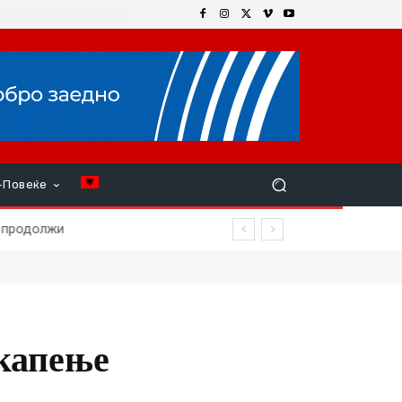
+Повеќе
 продолжи
 капење