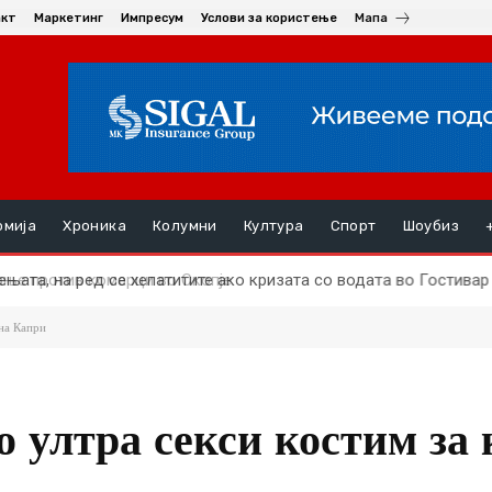
акт
Маркетинг
Импресум
Услови за користење
Мапа
омија
Хроника
Колумни
Култура
Спорт
Шоубиз
ењата, на ред се хепатитите ако кризата со водата во Гостивар
 на Капри
 ултра секси костим за