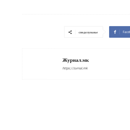
Face
споделување
Журнал.мк
https://zurnal.mk