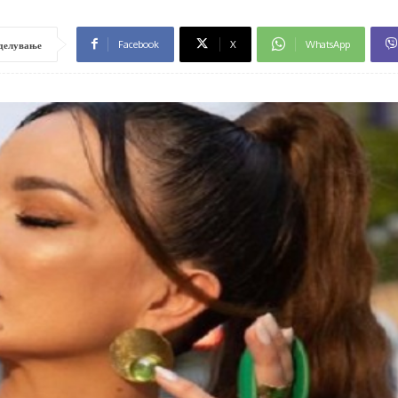
Facebook
X
WhatsApp
делување