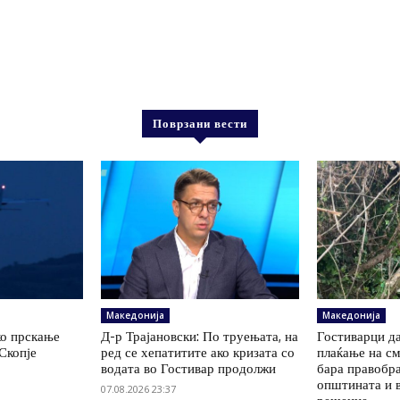
Поврзани вести
Македонија
Македонија
ко прскање
Д-р Трајановски: По труењата, на
Гостиварци да
Скопје
ред се хепатитите ако кризата со
плаќање на см
водата во Гостивар продолжи
бара правобр
општината и 
07.08.2026 23:37