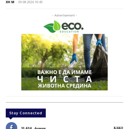
XH M
-
09.08.2026 10:43
- Advertisement -
Stay Connected
КАКО
10,404
фанови