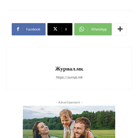
Facebook
X
WhatsApp
Журнал.мк
https://zurnal.mk
- Advertisement -