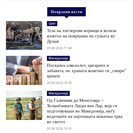
Поврзани вести
Свет
Тела на хитлерови војници и возила
излегоа на површина по сушата во
Дунав
09.08.2026 11:40
Македонија
Поскапеа алкохолот, цигарите и
забавата, но храната конечно ги „смири“
цените
09.08.2026 10:43
Македонија
Од Галичник до Монголија –
Холанѓанката Лаура ван Лар, која се
подготвуваше во Македонија, меѓу
водечките на најтешката коњичка трка
во светот
09.08.2026 10:41