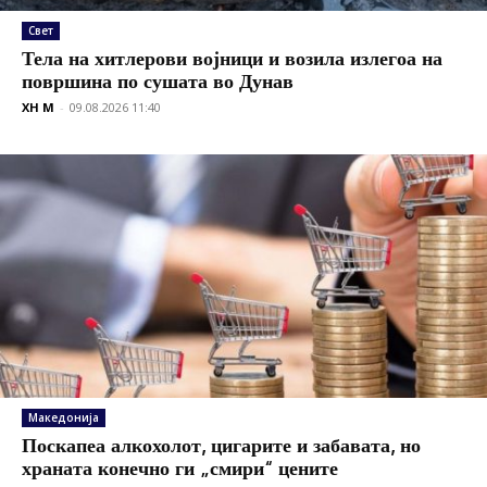
Свет
Тела на хитлерови војници и возила излегоа на
површина по сушата во Дунав
XH M
-
09.08.2026 11:40
Македонија
Поскапеа алкохолот, цигарите и забавата, но
храната конечно ги „смири“ цените