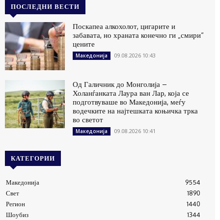
ПОСЛЕДНИ ВЕСТИ
Поскапеа алкохолот, цигарите и
забавата, но храната конечно ги „смири“
цените
09.08.2026 10:43
Македонија
Од Галичник до Монголија –
Холанѓанката Лаура ван Лар, која се
подготвуваше во Македонија, меѓу
водечките на најтешката коњичка трка
во светот
09.08.2026 10:41
Македонија
КАТЕГОРИИ
Македонија
9554
Свет
1890
Регион
1440
Шоубиз
1344