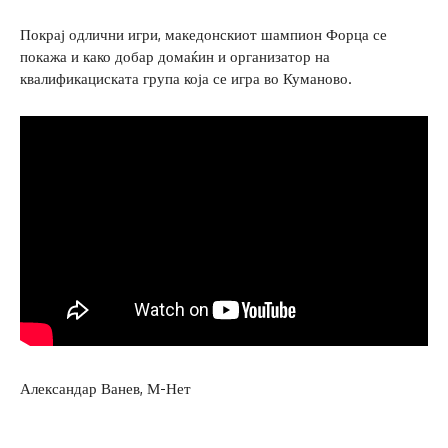
Покрај одлични игри, македонскиот шампион Форца се
покажа и како добар домаќин и организатор на
квалификациската група која се игра во Куманово.
Александар Ванев, М-Нет