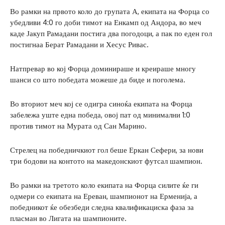
Во рамки на првото коло до групата А, екипата на Форца со
убедливи 4:0 го доби тимот на Енкамп од Андора, во меч
каде Јакуп Рамадани постига два погодоци, а пак по еден гол
постигнаа Берат Рамадани и Хесус Ривас.
Натпревар во кој Форца доминираше и креираше многу
шанси со што победата можеше да биде и поголема.
Во вториот меч кој се одигра синоќа екипата на Форца
забележа уште една победа, овој пат од минимални 1:0
против тимот на Мурата од Сан Марино.
Стрелец на победничкиот гол беше Еркан Сефери, за нови
три бодови на контото на македонскиот футсал шампион.
Во рамки на третото коло екипата на Форца силите ќе ги
одмери со екипата на Ереван, шампионот на Ерменија, а
победникот ќе обезбеди следна квалификациска фаза за
пласман во Лигата на шампионите.