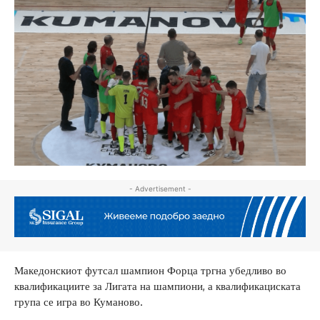
- Advertisement -
Македонскиот футсал шампион Форца тргна убедливо во
квалификациите за Лигата на шампиони, а квалификациската
група се игра во Куманово.