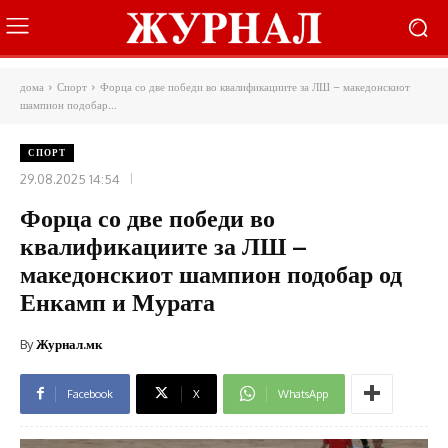
дома
Спорт
Форца со две победи во квалификациите за ЛШ – македонскиот
шампион подобар...
СПОРТ
29.08.2025 14:54
Форца со две победи во
квалификациите за ЛШ –
македонскиот шампион подобар од
Енкамп и Мурата
By
Журнал.мк
Facebook
X
WhatsApp