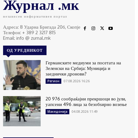
Журнал .мк
независен информативен портал
Адреса: 8 Ударна Бригада 20б, Скопје
Телефон: + 389 2 3217 815
Email: info @ zurnal.mk
ОД УРЕДНИКОТ
Германските медиуми за посетата на
Зеленски на Србија: Муниција и
заеднички дронови?
07.08.2026 16:26
Регион
20 976 сообраќајни прекршоци во јули,
уапсени 496 лица за безобѕирно возење
04.08.2026 11:49
Македонија