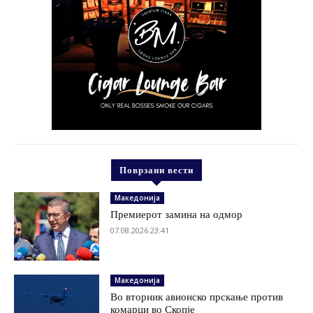
Поврзани вести
Македонија
Премиерот замина на одмор
07.08.2026 23:41
Македонија
Во вторник авионско прскање против
комарци во Скопје