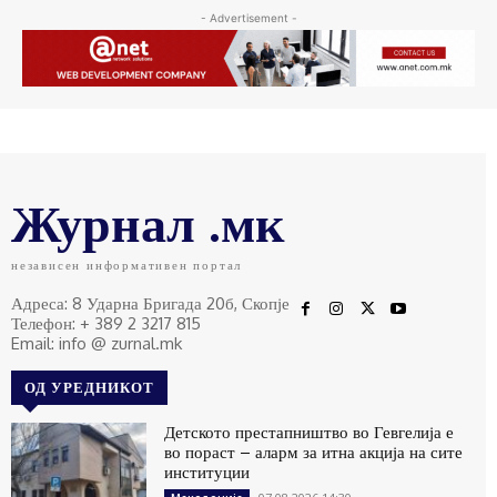
- Advertisement -
Журнал .мк
независен информативен портал
Адреса: 8 Ударна Бригада 20б, Скопје
Телефон: + 389 2 3217 815
Email: info @ zurnal.mk
ОД УРЕДНИКОТ
Детското престапништво во Гевгелија е
во пораст – аларм за итна акција на сите
институции