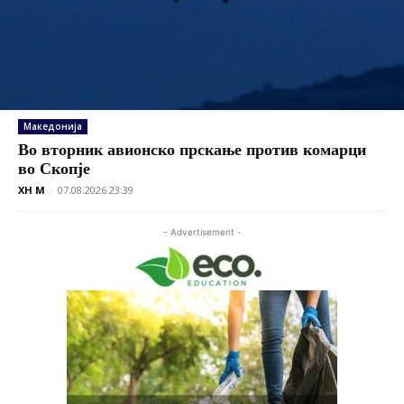
Македонија
Во вторник авионско прскање против комарци
во Скопје
XH M
-
07.08.2026 23:39
- Advertisement -