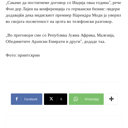
„Сакаме да постигнеме договор со Индија оваа година“, рече
Фон дер Лајен на конференција со германски бизнис-лидери
додавајќи дека индискиот премиер Нарендра Моди ја уверил
во својата посветеност на целта во телефонски разговор.
„Во преговори сме со Република Јужна Африка, Малезија,
Обединетите Арапски Емирати и други“, додаде таа.
Фото: принтскрин
Facebook
X
WhatsApp