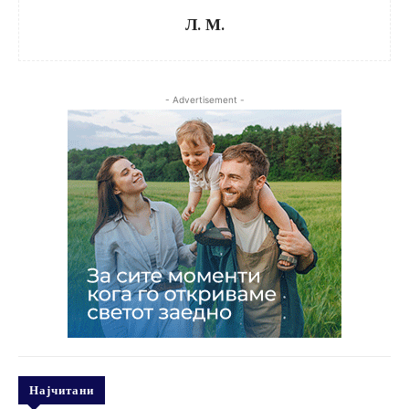
Л. М.
- Advertisement -
Најчитани