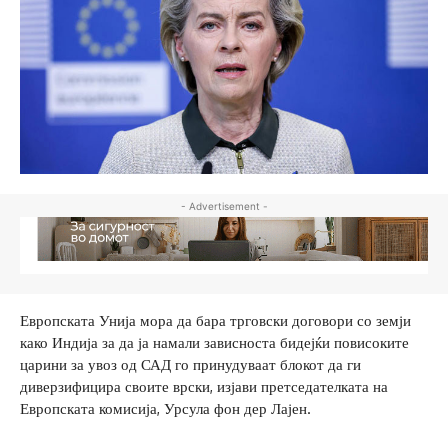
- Advertisement -
Европската Унија мора да бара трговски договори со земји
како Индија за да ја намали зависноста бидејќи повисоките
царини за увоз од САД го принудуваат блокот да ги
диверзифицира своите врски, изјави претседателката на
Европската комисија, Урсула фон дер Лајен.