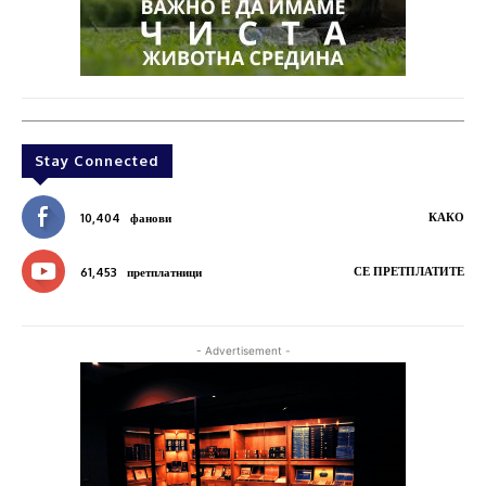
Stay Connected
КАКО
10,404
фанови
СЕ ПРЕТПЛАТИТЕ
61,453
претплатници
- Advertisement -