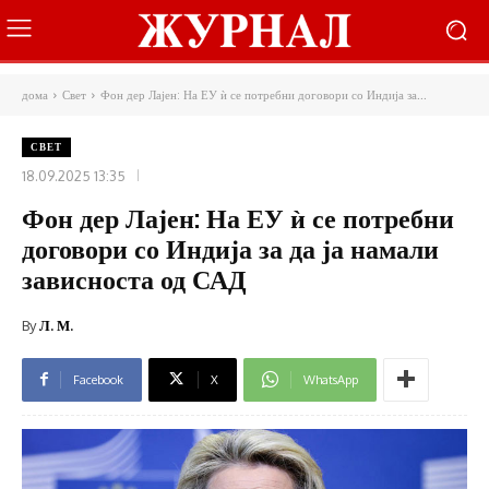
дома
Свет
Фон дер Лајен: На ​​ЕУ ѝ се потребни договори со Индија за...
СВЕТ
18.09.2025 13:35
Фон дер Лајен: На ​​ЕУ ѝ се потребни
договори со Индија за да ја намали
зависноста од САД
By
Л. М.
Facebook
X
WhatsApp