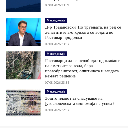
07.08.2026 23:39
Македонија
Д-р Трајановски: По труењата, на ред се
хепатитите ако кризата со водата во
Гостивар продолжи
07.08.2026 23:37
Македонија
Гостиварци да се ослободат од плаќање
на сметките за вода, бара
правобранителот, општината и владата
немаат решение
07.08.2026 23:36
Македонија
Зошто планот за спасување на
југословенската економија не успеа?
07.08.2026 22:37