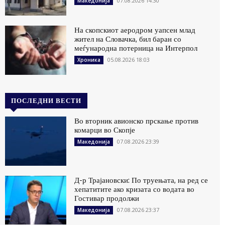
07.08.2026 14:30
Македонија
На скопскиот аеродром уапсен млад
жител на Словачка, бил баран со
меѓународна потерница на Интерпол
05.08.2026 18:03
Хроника
ПОСЛЕДНИ ВЕСТИ
Во вторник авионско прскање против
комарци во Скопје
07.08.2026 23:39
Македонија
Д-р Трајановски: По труењата, на ред се
хепатитите ако кризата со водата во
Гостивар продолжи
07.08.2026 23:37
Македонија