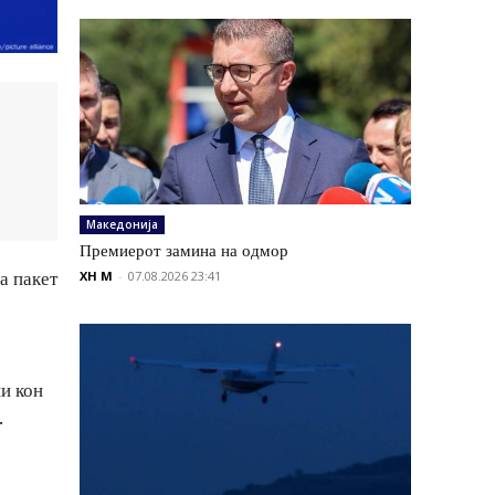
Македонија
Премиерот замина на одмор
а пакет
XH M
-
07.08.2026 23:41
и кон
.