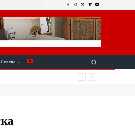
+Повеќе
ар продолжи
ска