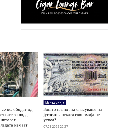
Македонија
 се ослободат од
Зошто планот за спасување на
етките за вода,
југословенската економија не
анителот,
успеа?
владата немаат
07.08.2026 22:37