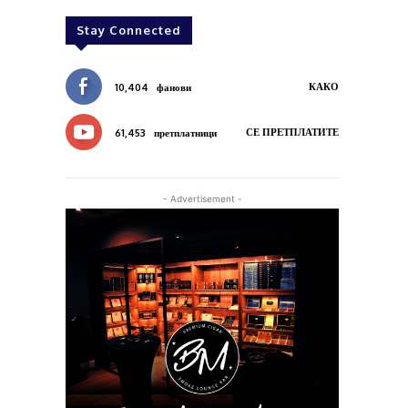
Stay Connected
КАКО
10,404
фанови
СЕ ПРЕТПЛАТИТЕ
61,453
претплатници
- Advertisement -