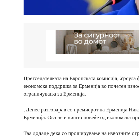
Претседателката на Европската комисија, Урсула ф
економска поддршка за Ерменија во почетен износ
ограничувања за Ерменија.
„Денес разговарав со премиерот на Ерменија Ни
Ерменија. Ова не е ништо повеќе од економска при
Таа додаде дека со проширување на извозните ог