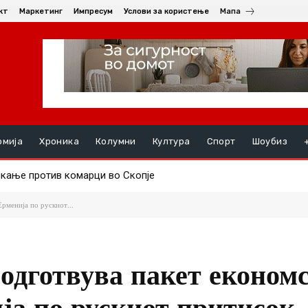
кт
Маркетинг
Импресум
Услови за користење
Мапа
омија
Хроника
Колумни
Култура
Спорт
Шоубиз
ање против комарци во Скопје
уењата, на ред се хепатитите ако кризата со водата во Гостив
рменија по рускиот...
подготвува пакет економ
ја по рускиот притисок