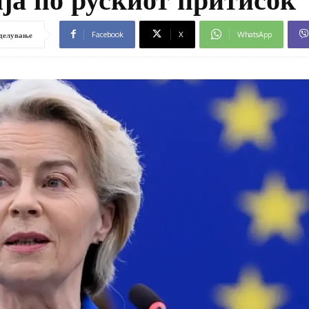
Facebook
X
WhatsApp
делување