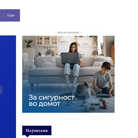
Viber
- Advertisement -
Најчитани