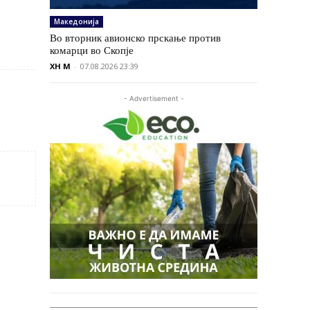
Македонија
Во вторник авионско прскање против
комарци во Скопје
XH M
-
07.08.2026 23:39
- Advertisement -