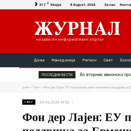
C
21.7
Skopje
8 August, 2026
За нас
Конта
независен информативен портал
Дома
Македонија
Регион
Свет
Екон
Во вторник авионско прск
Д-р Трајановски: По тр
ПОСЛЕДНИ ВЕСТИ
дома
Свет
Фон дер Лајен: ЕУ подготвува пакет економска поддршка за Е
04.06.2026 14:02
СВЕТ
Фон дер Лајен: ЕУ 
поддршка за Ермени