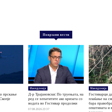
Поврзани вести
Македонија
Македонија
ко прскање
Д-р Трајановски: По труењата, на
Гостиварци да
Скопје
ред се хепатитите ако кризата со
плаќање на см
водата во Гостивар продолжи
бара правобр
општината и 
07.08.2026 23:37