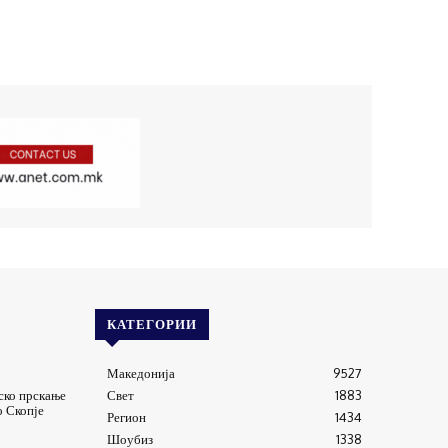
КАТЕГОРИИ
Македонија
9527
ско прскање
Свет
1883
о Скопје
Регион
1434
Шоубиз
1338