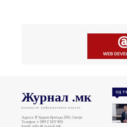
Журнал .мк
ОД У
независен информативен портал
Адреса: 8 Ударна Бригада 20б, Скопје
Телефон: + 389 2 3217 815
Email: info @ zurnal.mk