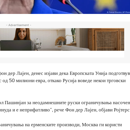
- Advertisement -
он дер Лајен, денес изјави дека Европската Унија подготвув
 од 50 милиони евра, откако Русија воведе некои трговски
кол Пашинјан за неодамнешните руски ограничувања насочен
нуда и е неприфатливо“, рече Фон дер Лајен, објави Ројтерс
раничувања на ерменските производи, Москва ги користи