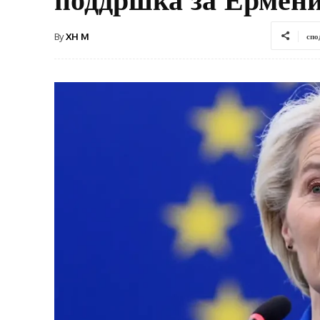
By
XH M
спо