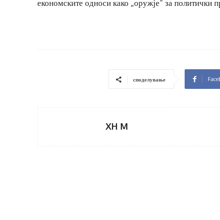
економските односи како „оружје“ за политички п
Face
споделување
XH M