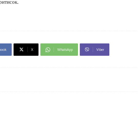
ритисок.
book
X
WhatsApp
Viber