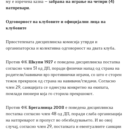
му е изречена казна –
забрана на играње на четири (4)
натпревари
.
Одговорност на клубовите и официјални лица на
клубовите
Првостепената дисциплинска комисија утврди и
организаторска и колективна одговорност на двата клуба.
Против ФК
Шкупи 1927
е поведена дисциплинска постапка
согласно член 51 од ДП, поради физички напад од страна на
родители/навивачи врз противнички играчи, со што е сторен
тежок прекршок од страна на навивачи/гледачи. Согласно
член 29, санкцијата се однесува конкретно на екипата,
помлади пионери која го сторила прекршокот.
Против ФК
Брегалница 2008
е поведена дисциплинска
постапка согласно член 48 од ДП, поради слаба организација
на натпреварот и пропуст во обезбедувањето. И во овој
случај, согласно член 29, постапката и евентуалните санкции