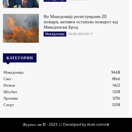
Во Македонија регистрирани 20
пожари, активен останува пожарот кај
Македонски Брод
06.08.2026 09:11
Македонија
КАТЕГОРИИ
Македонија
9468
Свет
1866
Регион
1422
Шоубиз
1328
Хроника
1296
Спорт
1208
Журнал .мк © - 2025 // Develped by Anet.com.mk