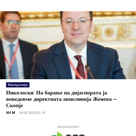
Македонија
Николоски: На барање на дијаспората ја
воведовме директната авиолинија Женева –
Скопје
XH M
-
06.08.2026 09:14
- Advertisement -