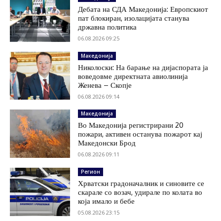
Дебата на СДА Македонија: Европскиот
пат блокиран, изолацијата станува
државна политика
06.08.2026 09:25
Македонија
Николоски: На барање на дијаспората ја
воведовме директната авиолинија
Женева – Скопје
06.08.2026 09:14
Македонија
Во Македонија регистрирани 20
пожари, активен останува пожарот кај
Македонски Брод
06.08.2026 09:11
Регион
Хрватски градоначалник и синовите се
скарале со возач, удирале по колата во
која имало и бебе
05.08.2026 23:15