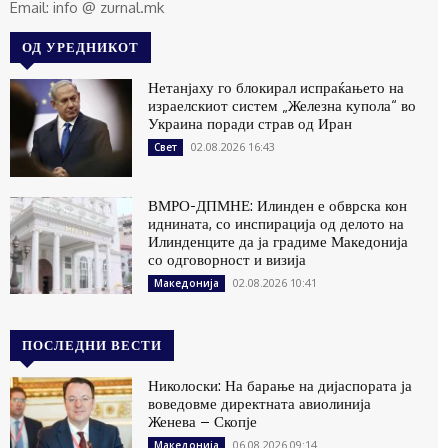
Email: info @ zurnal.mk
ОД УРЕДНИКОТ
Нетанјаху го блокирал испраќањето на
израелскиот систем „Железна купола“ во
Украина поради страв од Иран
02.08.2026 16:43
Свет
ВМРО-ДПМНЕ: Илинден е обврска кон
иднината, со инспирација од делото на
Илинденците да ја градиме Македонија
со одговорност и визија
02.08.2026 10:41
Македонија
ПОСЛЕДНИ ВЕСТИ
Николоски: На барање на дијаспората ја
воведовме директната авиолинија
Женева – Скопје
06.08.2026 09:14
Македонија