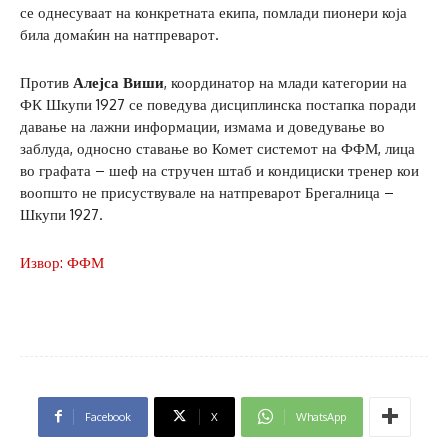
се однесуваат на конкретната екипа, помлади пионери која
била домаќин на натпреварот.
Против
Алејса Виши
, координатор на млади категории на
ФК Шкупи 1927 се поведува дисциплинска постапка поради
давање на лажни информации, измама и доведување во
заблуда, односно ставање во Комет системот на ФФМ, лица
во графата – шеф на стручен штаб и кондициски тренер кои
воопшто не присуствувале на натпреварот Брегалница –
Шкупи 1927.
Извор: ФФМ
Facebook
X
WhatsApp