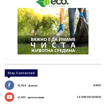
Stay Connected
КАКО
10,404
фанови
СЕ ПРЕТПЛАТИТЕ
61,453
претплатници