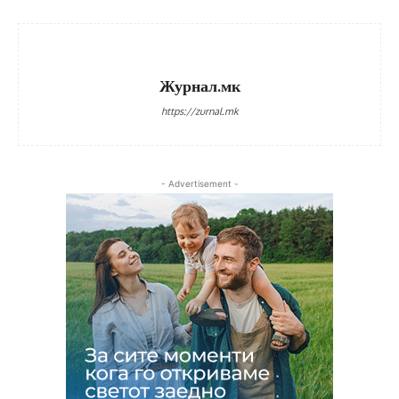
Журнал.мк
https://zurnal.mk
- Advertisement -