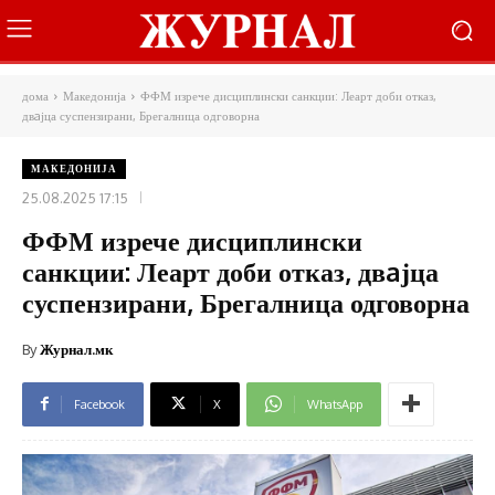
дома
Македонија
ФФМ изрече дисциплински санкции: Леарт доби отказ,
двaјца суспензирани, Брегалница одговорна
МАКЕДОНИЈА
25.08.2025 17:15
ФФМ изрече дисциплински
санкции: Леарт доби отказ, двaјца
суспензирани, Брегалница одговорна
By
Журнал.мк
Facebook
X
WhatsApp