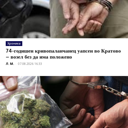
Хроника
74-годишен кривопаланчанец уапсен во Кратово
– возел без да има положено
Л. М.
-
07.08.2026 16:33