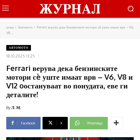
дома
Автомото
Ferrari верува дека бензинските мотори сè уште имаат врв – V6,
V8...
АВТОМОТО
18.10.2025 13:25
Ferrari верува дека бензинските
мотори сè уште имаат врв – V6, V8 и
V12 oостануваат во понудата, еве ги
деталите!
By
Л. М.
Facebook
X
WhatsApp