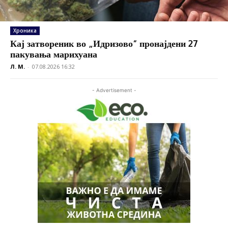
Хроника
Кај затвореник во „Идризово“ пронајдени 27
пакувања марихуана
Л. М.
-
07.08.2026 16:32
- Advertisement -