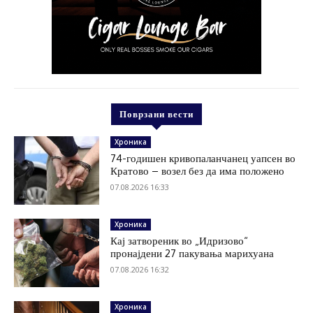
Поврзани вести
Хроника
74-годишен кривопаланчанец уапсен во
Кратово – возел без да има положено
07.08.2026 16:33
Хроника
Кај затвореник во „Идризово“
пронајдени 27 пакувања марихуана
07.08.2026 16:32
Хроника