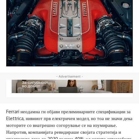
- Advertisement -
Ferrari неодамна ги објави прелиминарните спецификации за
Elettrica, нивниот прв електричен модел, но тоа не значи дека
моторите со внатрешно согорување се на изумирање.
Напротив, компанијата ревидираше својата стратегија и
предвидува дека до 2030 година 40% од новите автомобили