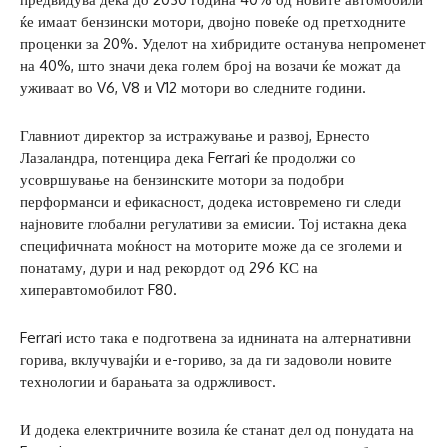
ќе имаат бензински мотори, двојно повеќе од претходните
проценки за 20%. Уделот на хибридите останува непроменет
на 40%, што значи дека голем број на возачи ќе можат да
уживаат во V6, V8 и V12 мотори во следните години.
Главниот директор за истражување и развој, Ернесто
Лазаландра, потенцира дека Ferrari ќе продолжи со
усовршување на бензинските мотори за подобри
перформанси и ефикасност, додека истовремено ги следи
најновите глобални регулативи за емисии. Тој истакна дека
специфичната моќност на моторите може да се зголеми и
понатаму, дури и над рекордот од 296 КС на
хиперавтомобилот F80.
Ferrari исто така е подготвена за иднината на алтернативни
горива, вклучувајќи и е-гориво, за да ги задоволи новите
технологии и барањата за одржливост.
И додека електричните возила ќе станат дел од понудата на