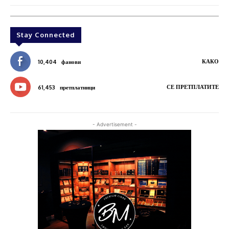
Stay Connected
КАКО
10,404
фанови
СЕ ПРЕТПЛАТИТЕ
61,453
претплатници
- Advertisement -