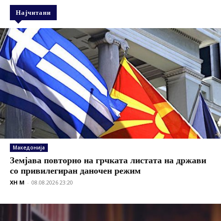
Најчитани
Македонија
Земјава повторно на грчката листата на држави
со привилегиран даночен режим
XH M
-
08.08.2026 23:20