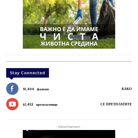
Stay Connected
КАКО
10,404
фанови
СЕ ПРЕТПЛАТИТЕ
61,453
претплатници
- Advertisement -