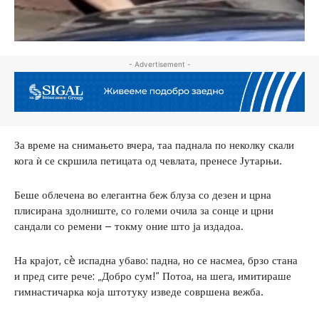
- Advertisement -
За време на снимањето вчера, таа паднала по неколку скали
кога ѝ се скршила петицата од чевлата, пренесе Јутарњи.
Беше облечена во елегантна беж блуза со дезен и црна
плисирана здолниште, со големи очила за сонце и црни
сандали со ремени – токму оние што ја издадоа.
На крајот, сè испадна убаво: падна, но се насмеа, брзо стана
и пред сите рече: „Добро сум!“ Потоа, на шега, имитираше
гимнастичарка која штотуку изведе совршена вежба.