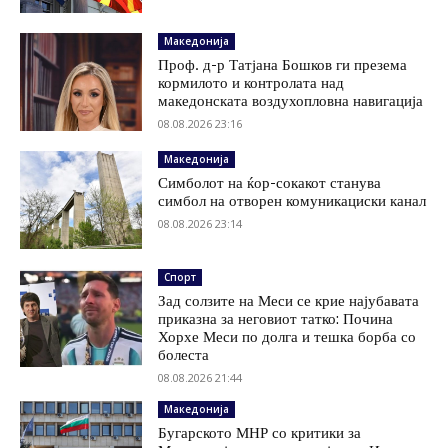
Македонија
Проф. д-р Татјана Бошков ги презема
кормилото и контролата над
македонската воздухопловна навигација
08.08.2026 23:16
Македонија
Симболот на ќор-сокакот станува
симбол на отворен комуникациски канал
08.08.2026 23:14
Спорт
Зад солзите на Меси се крие најубавата
приказна за неговиот татко: Почина
Хорхе Меси по долга и тешка борба со
болеста
08.08.2026 21:44
Македонија
Бугарското МНР со критики за