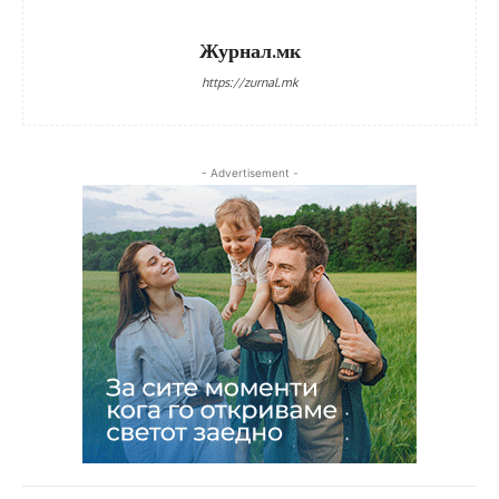
Журнал.мк
https://zurnal.mk
- Advertisement -