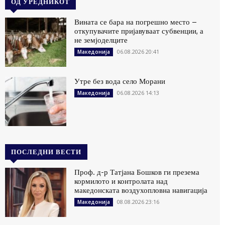
ОД УРЕДНИКОТ
Вината се бара на погрешно место –
откупувачите пријавуваат субвенции, а
не земјоделците
06.08.2026 20:41
Македонија
Утре без вода село Морани
06.08.2026 14:13
Македонија
ПОСЛЕДНИ ВЕСТИ
Проф. д-р Татјана Бошков ги презема
кормилото и контролата над
македонската воздухопловна навигација
08.08.2026 23:16
Македонија