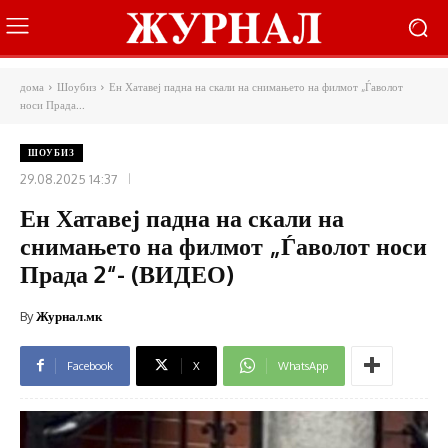
дома
Шоубиз
Ен Хатавеј падна на скали на снимањето на филмот „Ѓаволот
носи Прада...
ШОУБИЗ
29.08.2025 14:37
Ен Хатавеј падна на скали на
снимањето на филмот „Ѓаволот носи
Прада 2“- (ВИДЕО)
By
Журнал.мк
Facebook
X
WhatsApp