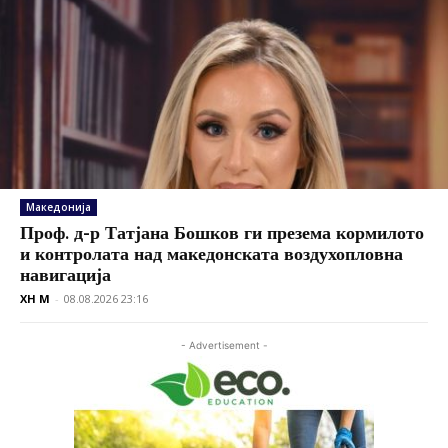
Македонија
Проф. д-р Татјана Бошков ги презема кормилото
и контролата над македонската воздухопловна
навигација
XH M
-
08.08.2026 23:16
- Advertisement -