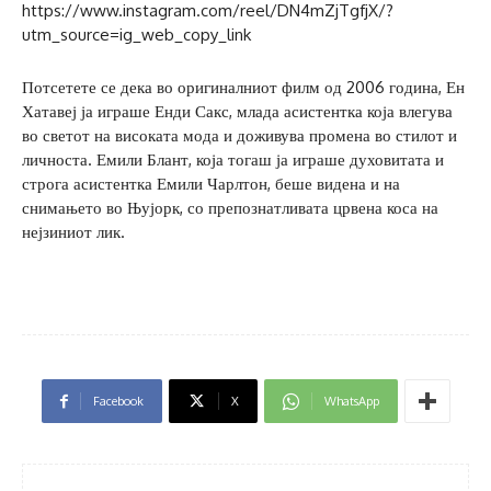
https://www.instagram.com/reel/DN4mZjTgfjX/?
utm_source=ig_web_copy_link
Потсетете се дека во оригиналниот филм од 2006 година, Ен
Хатавеј ја играше Енди Сакс, млада асистентка која влегува
во светот на високата мода и доживува промена во стилот и
личноста. Емили Блант, која тогаш ја играше духовитата и
строга асистентка Емили Чарлтон, беше видена и на
снимањето во Њујорк, со препознатливата црвена коса на
нејзиниот лик.
Facebook
X
WhatsApp