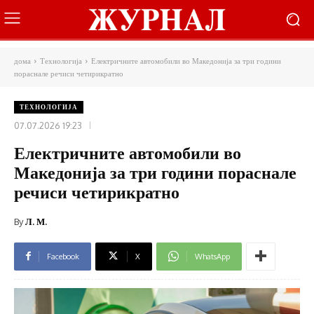
дома
Технологија
Електричните автомобили во Македонија за три години
пораснале речиси четирикратно
ТЕХНОЛОГИЈА
07.07.2026 19:23
Електричните автомобили во
Македонија за три години пораснале
речиси четирикратно
By
Л. М.
Facebook
X
WhatsApp