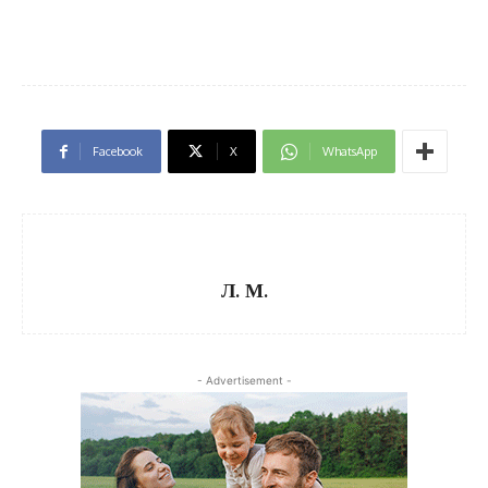
Facebook
X
WhatsApp
Л. М.
- Advertisement -