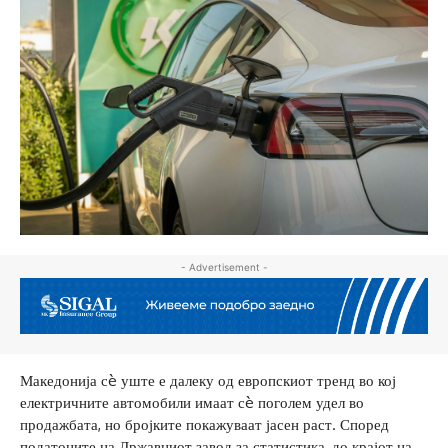
- Advertisement -
Македонија сè уште е далеку од европскиот тренд во кој
електричните автомобили имаат сè поголем удел во
продажбата, но бројките покажуваат јасен раст. Според
податоците на Државниот завод за статистика, до крајот на