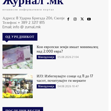
независен информативен портал
Адреса: 8 Ударна Бригада 20б, Скопје
Телефон: + 389 2 3217 815
Email: info @ zurnal.mk
ОД УРЕДНИКОТ
Кои европски земји имаат минималец
над 2.000 евра?
05.08.2026 21:04
Македонија
ИЈЗ: Избегнувајте сонце од 11 до 17
часот, почитувајте ги мерките
04.08.2026 10:47
Македонија
ПОСЛЕДНИ ВЕСТИ