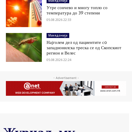
Македонија
Утре сончево и многу топло со
температура до 39 степени
05.08.2026 22:33
Македонија
Најголем дел од пациентите сo
западнонилска треска се од Скопскиот
регион и Велес
05.08.2026 22:24
- Advertisement -
Журнал .мк