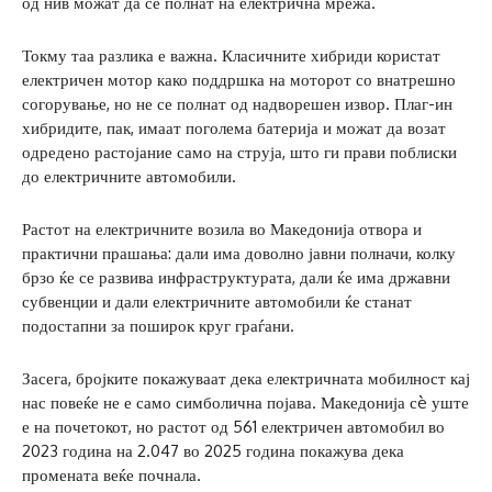
од нив можат да се полнат на електрична мрежа.
Токму таа разлика е важна. Класичните хибриди користат
електричен мотор како поддршка на моторот со внатрешно
согорување, но не се полнат од надворешен извор. Плаг-ин
хибридите, пак, имаат поголема батерија и можат да возат
одредено растојание само на струја, што ги прави поблиски
до електричните автомобили.
Растот на електричните возила во Македонија отвора и
практични прашања: дали има доволно јавни полначи, колку
брзо ќе се развива инфраструктурата, дали ќе има државни
субвенции и дали електричните автомобили ќе станат
подостапни за поширок круг граѓани.
Засега, бројките покажуваат дека електричната мобилност кај
нас повеќе не е само симболична појава. Македонија сè уште
е на почетокот, но растот од 561 електричен автомобил во
2023 година на 2.047 во 2025 година покажува дека
промената веќе почнала.