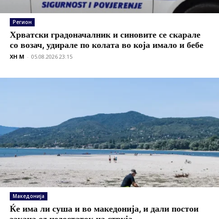
Регион
Хрватски градоначалник и синовите се скарале
со возач, удирале по колата во која имало и бебе
XH M
-
05.08.2026 23:15
Македонија
Ќе има ли суша и во македонија, и дали постои
закана од недостаток на струја