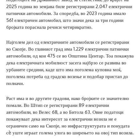
2025 година во земјава биле регистрирани 2.047 електрични
патнички автомобили. За споредба, во 2023 година имало
561 електричен автомобил, што значи дека за три години
бројката пораснала речиси четирикратно.
Најголем дел од електричните автомобили се регистрирани
во Скопје. Во главниот град има 1.229 електрични патнички
автомобили, од кои 475 се во Општина Центар. Тоа покажува
дека електричната мобилност засега најбрзо се развива во
урбаните средини, каде што има поголема куповна моќ,
поголема потреба од градско возење и подобар пристап до
полначи.
Раст има и во другите градови, иако бројките се значително
помали. Во Штип се регистрирани 89 електрични
автомобили, во Велес 68, а во Битола 63. Овие податоци
покажуваат дека интересот за електрични возила не е
ограничен само на Скопје, но инфраструктурата и понудата
сè уште играат голема улога во ширењето на овој тип возила.