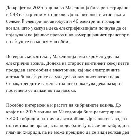
До крајот на 2025 година во Македонија биле регистрирани
и 543 електрични мотоцикли. Дополнително, статистиката
бележи 11 електрични автобуси и 40 електрични товарни
возила, што укажува дека електрификацијата почнува да се
појавува и во јавниот превоз и во комерцијалниот транспорт,
но сè уште во многу мал обем.
Во европски контекст, Македонија има скромен удел на
електрични возила. Додека на стариот континент секој петти
продаден автомобил е електричен, кај нас електричните
автомобили сè уште се мал дел од вкупниот возен парк.
Сепак, трендот е важен затоа што покажува дека пазарот
постепено се движи во таа насока.
Посебно интересен е и растот на хибридните возила. До
крајот на 2025 година во Македонија биле регистрирани
7.400 хибридни патнички автомобили. Државниот завод за
статистика не прави јасна поделба меѓу класични хибриди и
плаг-ин хибриди, па не може прецизно да се види колкав дел