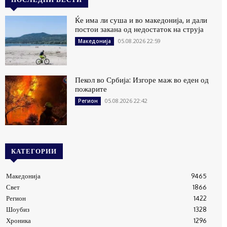
Ќе има ли суша и во македонија, и дали
постои закана од недостаток на струја
05.08.2026 22:59
Македонија
Пекол во Србија: Изгоре маж во еден од
пожарите
05.08.2026 22:42
Регион
КАТЕГОРИИ
Македонија
9465
Свет
1866
Регион
1422
Шоубиз
1328
Хроника
1296