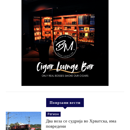
Поврзани вести
Регион
Два воза се судрија во Хрватска, има
повредени