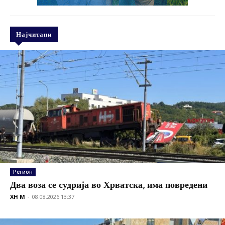
Најчитани
Регион
Два воза се судрија во Хрватска, има повредени
XH M
-
08.08.2026 13:37