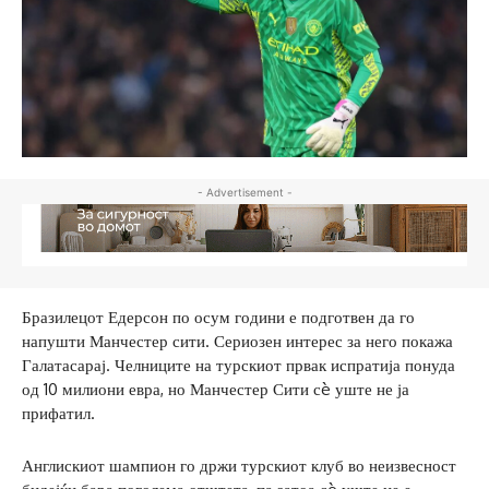
- Advertisement -
Бразилецот Едерсон по осум години е подготвен да го
напушти Манчестер сити. Сериозен интерес за него покажа
Галатасарај. Челниците на турскиот првак испратија понуда
од 10 милиони евра, но Манчестер Сити сè уште не ја
прифатил.
Англискиот шампион го држи турскиот клуб во неизвесност