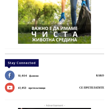
Stay Connected
КАКО
10,404
фанови
СЕ ПРЕТПЛАТИТЕ
61,453
претплатници
- Advertisement -