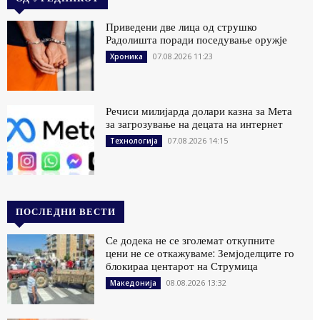
Приведени две лица од струшко
Радолишта поради поседување оружје
07.08.2026 11:23
Хроника
Речиси милијарда долари казна за Мета
за загрозување на децата на интернет
07.08.2026 14:15
Технологија
ПОСЛЕДНИ ВЕСТИ
Се додека не се зголемат откупните
цени не се откажуваме: Земјоделците го
блокираа центарот на Струмица
08.08.2026 13:32
Македонија