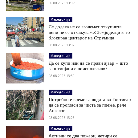
08.08.2026 13:37
Македонија
Се додека не се зголемат откупните
цени не се откажуваме: Земјоделците го
блокираа центарот на Струмица
08.08.2026 13:32
Македонија
Да се купи или да се прави ајвар – што
за штипјани е поисплатливо?
08.08.2026 13:30
Македонија
Потребно е време за водата во Гостивар
да се прогласи за чиста за пиење, рече
Ангелов
08.08.2026 13:28
Македонија
Aктивни се два пожари, четири се