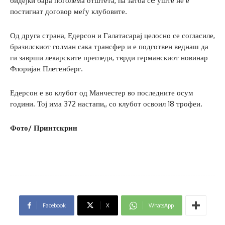
бидејќи бара поголема отштета, па затоа сè уште не е
постигнат договор меѓу клубовите.
Од друга страна, Едерсон и Галатасарај целосно се согласиле,
бразилскиот голман сака трансфер и е подготвен веднаш да
ги заврши лекарските прегледи, тврди германскиот новинар
Флоријан Плетенберг.
Едерсон е во клубот од Манчестер во последните осум
години. Тој има 372 настапи,, со клубот освоил 18 трофеи.
Фото/ Принтскрин
Facebook
X
WhatsApp