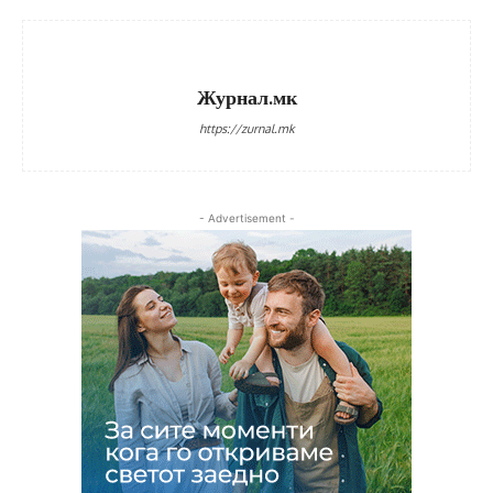
Журнал.мк
https://zurnal.mk
- Advertisement -