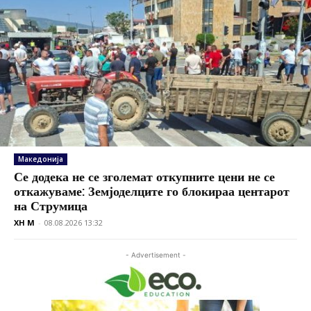
Македонија
Се додека не се зголемат откупните цени не се
откажуваме: Земјоделците го блокираа центарот
на Струмица
XH M
-
08.08.2026 13:32
- Advertisement -