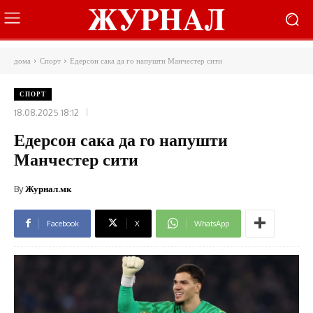
дома
Спорт
Едерсон сака да го напушти Манчестер сити
СПОРТ
18.08.2025 18:12
Едерсон сака да го напушти
Манчестер сити
By
Журнал.мк
Facebook
X
WhatsApp