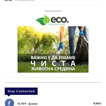
- Advertisement -
Stay Connected
КАКО
10,404
фанови