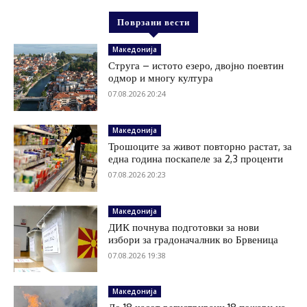
Поврзани вести
Македонија
Струга – истото езеро, двојно поевтин
одмор и многу култура
07.08.2026 20:24
Македонија
Трошоците за живот повторно растат, за
една година поскапеле за 2,3 проценти
07.08.2026 20:23
Македонија
ДИК почнува подготовки за нови
избори за градоначалник во Брвеница
07.08.2026 19:38
Македонија