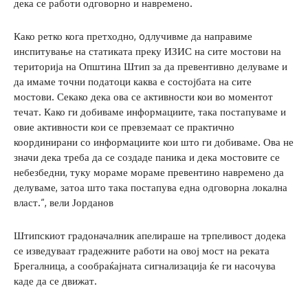
дека се работи одговорно и навремено.
Како ретко кога претходно, oдлучивме да направиме
инспитување на статиката преку ИЗИС на сите мостови на
територија на Општина Штип за да превентивно делуваме и
да имаме точни податоци каква е состојбата на сите
мостови. Секако дека ова се активности кои во моментот
течат. Како ги добиваме информациите, така постапуваме и
овие активности кои се превземаат се практично
координирани со информациите кои што ги добиваме. Ова не
значи дека треба да се создаде паника и дека мостовите се
небезбедни, туку мораме мораме превентино навремено да
делуваме, затоа што така постапува една одговорна локална
власт.“, вели Јорданов
Штипскиот градоначалник апелираше на трпеливост додека
се изведуваат градежните работи на овој мост на реката
Брегалница, а сообраќајната сигнализација ќе ги насочува
каде да се движат.