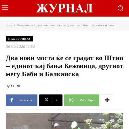
дома
Македонија
Два нови моста ќе се градат во Штип – едниот кај бања...
МАКЕДОНИЈА
06.06.2026 10:53
Два нови моста ќе се градат во Штип
– едниот кај бања Кежовица, другиот
меѓу Баби и Балканска
By
XH M
Facebook
X
WhatsApp