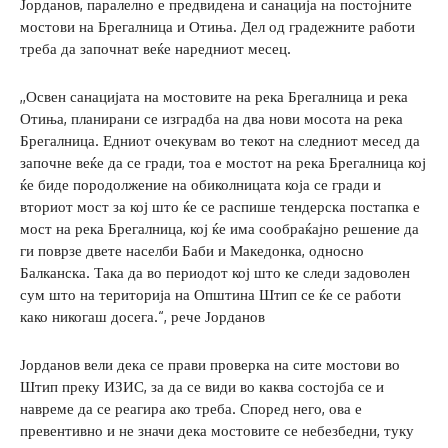
Јорданов, паралелно е предвидена и санација на постојните
мостови на Брегалница и Отиња. Дел од градежните работи
треба да започнат веќе наредниот месец.
,,Освен санацијата на мостовите на река Брегалница и река
Отиња, планирани се изградба на два нови мосота на река
Брегалница. Едниот очекувам во текот на следниот месед да
започне веќе да се гради, тоа е мостот на река Брегалница кој
ќе биде породолжение на обиколницата која се гради и
вториот мост за кој што ќе се распише тендерска постапка е
мост на река Брегалница, кој ќе има сообраќајно решение да
ги поврзе двете населби Баби и Македонка, односно
Балканска. Така да во периодот кој што ке следи задоволен
сум што на територија на Општина Штип се ќе се работи
како никогаш досега.“, рече Јорданов
Јорданов вели дека се прави проверка на сите мостови во
Штип преку ИЗИС, за да се види во каква состојба се и
навреме да се реагира ако треба. Според него, ова е
превентивно и не значи дека мостовите се небезбедни, туку