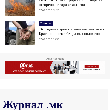
До 18 часот регистрирани 18 пожари на
отворено, четири се активни
07.08.2026 19:27
Хроника
74-годишен кривопаланчанец уапсен во
Кратово – возел без да има положено
07.08.2026 16:33
- Advertisement -
Журнал .мк