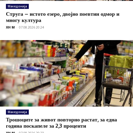
Македонија
Струга – истото езеро, двојно поевтин одмор и
многу култура
XH M
-
07.08.2026 20:24
Македонија
Трошоците за живот повторно растат, за една
година поскапеле за 2,3 проценти
XH M
-
07.08.2026 20:23