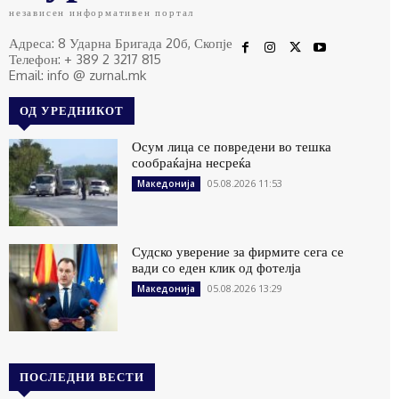
независен информативен портал
Адреса: 8 Ударна Бригада 20б, Скопје
Телефон: + 389 2 3217 815
Email: info @ zurnal.mk
ОД УРЕДНИКОТ
Осум лица се повредени во тешка
сообраќајна несреќа
05.08.2026 11:53
Македонија
Судско уверение за фирмите сега се
вади со еден клик од фотелја
05.08.2026 13:29
Македонија
ПОСЛЕДНИ ВЕСТИ