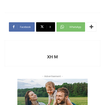
Facebook
X
WhatsApp
XH M
- Advertisement -