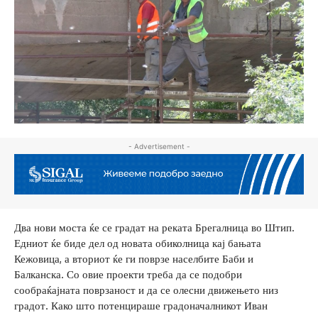
- Advertisement -
Два нови моста ќе се градат на реката Брегалница во Штип.
Едниот ќе биде дел од новата обиколница кај бањата
Кежовица, а вториот ќе ги поврзе населбите Баби и
Балканска. Со овие проекти треба да се подобри
сообраќајната поврзаност и да се олесни движењето низ
градот. Како што потенцираше градоначалникот Иван