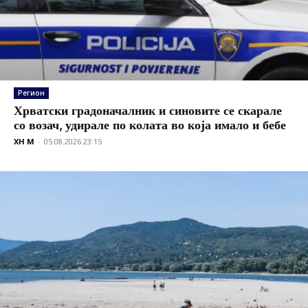
Регион
Хрватски градоначалник и синовите се скарале
со возач, удирале по колата во која имало и бебе
XH M
-
05.08.2026 23:15