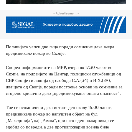
- Advertisement -
Полицијата уапси две лица поради сомнение дека вчера
предизвикале пожар во Скопје.
Според информациите на МВР, вчера во 17:30 часот во
Скопје, на подрачјето на Центар, полициски службеници од
СВР Скопје ги лишија од слобода С.А.(34) и И.Х.(39),
двајцата од Скопје, поради постоење основи на сомнение за
сторено кривично дело „предизвикување општа опасност“.
Тие се осомничени дека истиот ден околу 16.00 часот,
предизвикале пожар во напуштен објект на бул.
„Македонија“, кај „Рампа“, при што еден пожарникар се
здобил со повреди, а две противпожарни возила биле