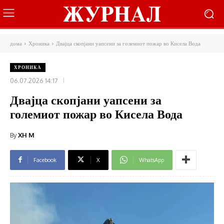
дома
Хроника
Двајца скопјани уапсени за големиот пожар во Кисела Вода
ХРОНИКА
06.07.2026 14:17
Двајца скопјани уапсени за
големиот пожар во Кисела Вода
By
XH M
Facebook
X
WhatsApp