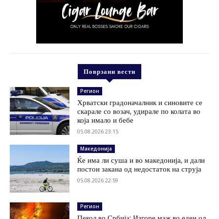
Поврзани вести
Регион
Хрватски градоначалник и синовите се
скарале со возач, удирале по колата во
која имало и бебе
05.08.2026 23:15
Македонија
Ќе има ли суша и во македонија, и дали
постои закана од недостаток на струја
05.08.2026 22:59
Регион
Пекол во Србија: Изгоре маж во еден од