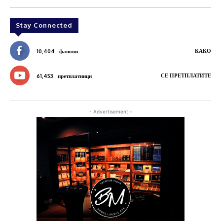
Stay Connected
КАКО
10,404
фанови
СЕ ПРЕТПЛАТИТЕ
61,453
претплатници
- Advertisement -