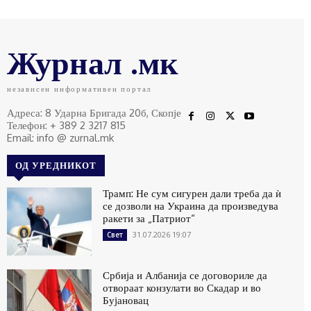
Журнал .мк
независен информативен портал
Адреса: 8 Ударна Бригада 20б, Скопје
Телефон: + 389 2 3217 815
Email: info @ zurnal.mk
ОД УРЕДНИКОТ
Трамп: Не сум сигурен дали треба да ѝ
се дозволи на Украина да произведува
ракети за „Патриот“
31.07.2026 19:07
Свет
Србија и Албанија се договориле да
отвораат конзулати во Скадар и во
Бујановац