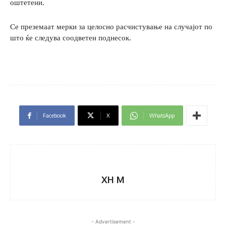
оштетени.
Се преземаат мерки за целосно расчистување на случајот по
што ќе следува соодветен поднесок.
Facebook
X
WhatsApp
XH M
- Advertisement -