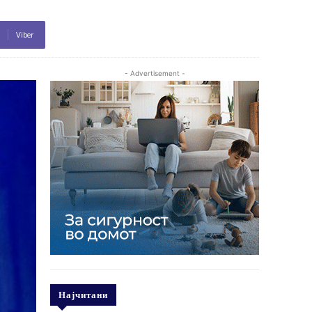
Viber
- Advertisement -
Најчитани