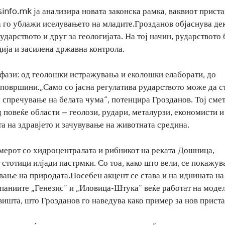
sinfo.mk ја анализира новата законска рамка, ваквиот прист
а го ублажи иселувањето на младите.Грозданов објаснува де
дарството и друг за геологијата. На тој начин, рударството 
ција и засилена државна контрола.
 фази: од геолошки истражувања и еколошки елаборати, до
 површини.„Само со јасна регулатива рударството може да с
 спречување на белата чума“, потенцира Грозданов. Тој смет
 повеќе области – геолози, рудари, металурзи, економисти и
а на здравјето и зачувување на животната средина.
имерот со хидроцентралата и рибникот на реката Дошница,
 стотици илјади пастрмки. Со тоа, како што вели, се покажув
вање на природата.Посебен акцент се става и на иднината на
паниите „Генезис“ и „Иловица-Штука“ веќе работат на модел
вишта, што Грозданов го наведува како пример за нов приста