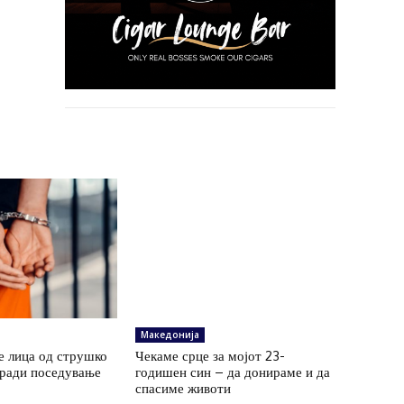
Македонија
е лица од струшко
Чекаме срце за мојот 23-
ради поседување
годишен син – да донираме и да
спасиме животи