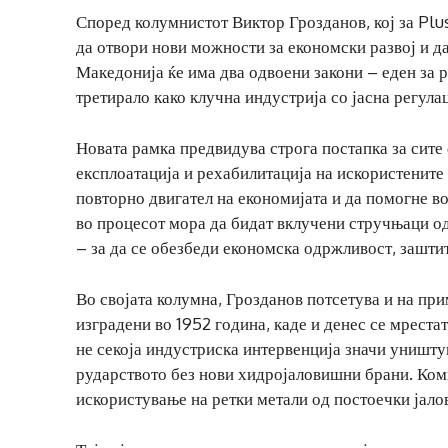
Според колумнистот Виктор Грозданов, кој за Plu
да отвори нови можности за економски развој и д
Македонија ќе има два одвоени закони – еден за ру
третирало како клучна индустрија со јасна регула
Новата рамка предвидува строга постапка за сите
експлоатација и рехабилитација на искористените
повторно двигател на економијата и да помогне во
во процесот мора да бидат вклучени стручњаци од
– за да се обезбеди економска одржливост, заштит
Во својата колумна, Грозданов потсетува и на пр
изградени во 1952 година, каде и денес се мрестат
не секоја индустриска интервенција значи уништу
рударството без нови хидројаловишни брани. Ком
искористување на ретки метали од постоечки јало