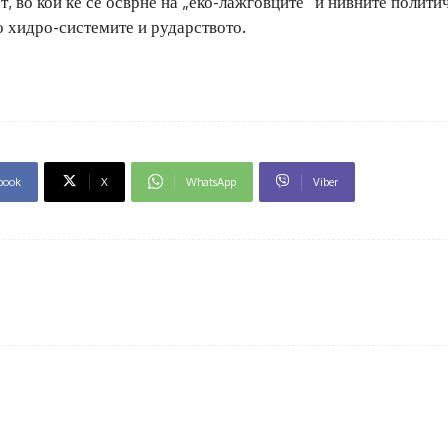
ст, во кои ќе се осврне на „еко-лажговците“ и нивните полити
о хидро-системите и рударството.
book
X
WhatsApp
Viber