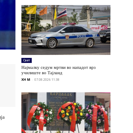
Свет
Најмалку седум мртви во нападот врз
училиште во Тајланд
XH M
-
07.08.2026 11:38
ија