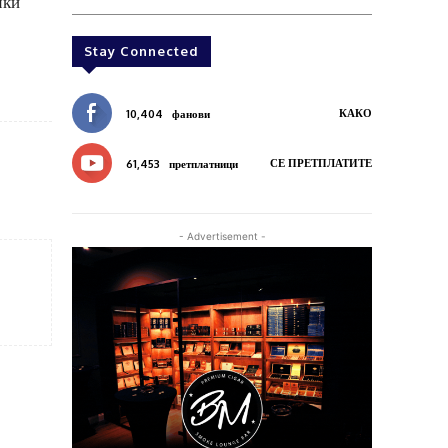
чки
Stay Connected
КАКО
10,404
фанови
СЕ ПРЕТПЛАТИТЕ
61,453
претплатници
- Advertisement -