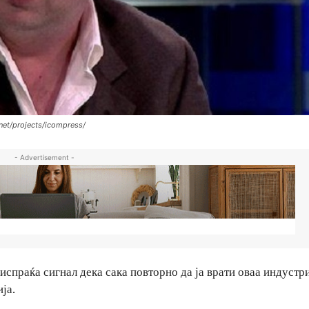
et/projects/icompress/
- Advertisement -
испраќа сигнал дека сака повторно да ја врати оваа индустр
ја.