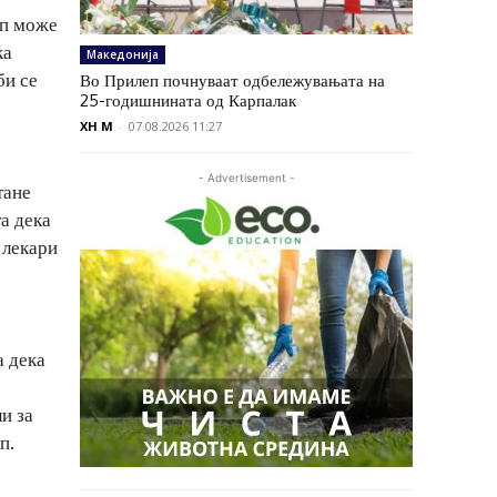
ап може
ка
Македонија
би се
Во Прилеп почнуваат одбележувањата на
25-годишнината од Карпалак
XH M
-
07.08.2026 11:27
- Advertisement -
тане
а дека
 лекари
а дека
и за
п.