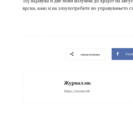
Тој најавува и две нови колумни до крајот на авгу
врски, како и на злоупотребите во управувањето с
Face
споделување
Журнал.мк
https://zurnal.mk