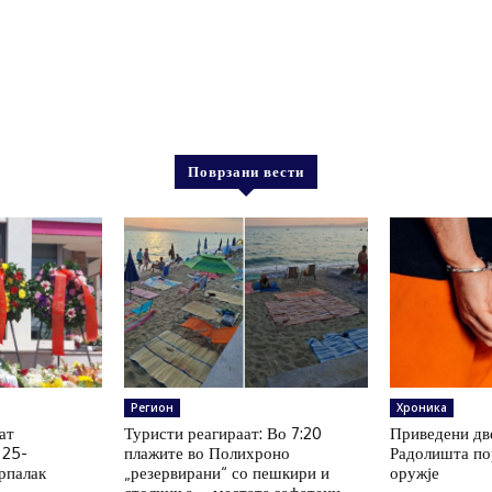
Поврзани вести
Регион
Хроника
ат
Туристи реагираат: Во 7:20
Приведени дв
 25-
плажите во Полихроно
Радолишта по
рпалак
„резервирани“ со пешкири и
оружје