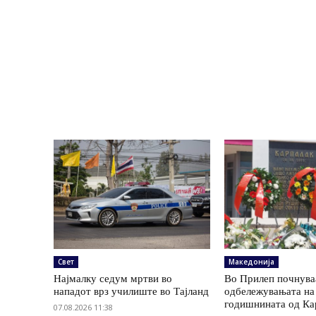
Свет
Македонија
Најмалку седум мртви во
Во Прилеп почнува
нападот врз училиште во Тајланд
одбележувањата на
годишнината од Ка
07.08.2026 11:38