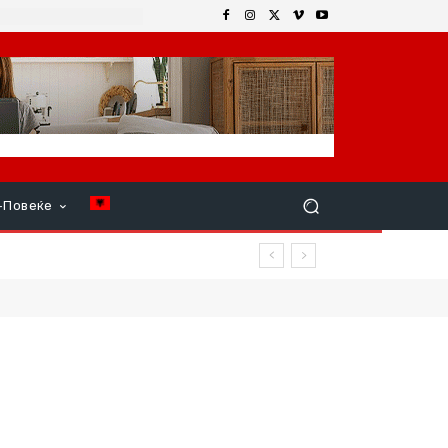
+Повеќе
– местата зафатени, луѓето