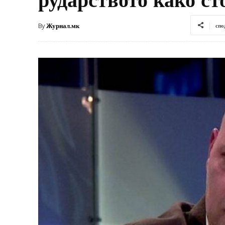
By
Журнал.мк
спо