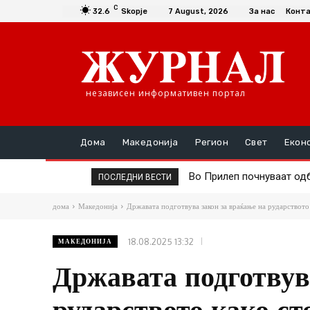
C
32.6
Skopje
7 August, 2026
За нас
Конт
независен информативен портал
Дома
Македонија
Регион
Свет
Екон
Во Прилеп почнуваат одбе
Туристи реагираат: Во 7
ПОСЛЕДНИ ВЕСТИ
ги нема
дома
Македонија
Државата подготвува закон за враќање на рударството 
18.08.2025 13:32
МАКЕДОНИЈА
Државата подготвув
рударството како ст