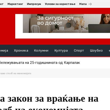
акт
Маркетинг
Импресум
Услови за користење
Мапа
омија
Хроника
Колумни
Култура
Спорт
Шоубиз
лежувањата на 25-годишнината од Карпалак
:20 плажите во Полихроно „резервирани“ со пешкири и столчиња 
како столб на економијата
а закон за враќање на
олб на економијата