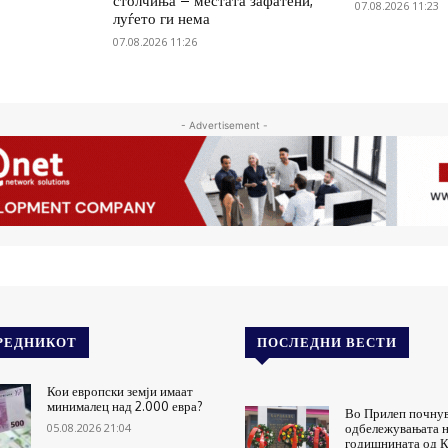
столчиња – местата зафатени,
07.08.2026 11:23
луѓето ги нема
07.08.2026 11:26
- Advertisement -
РЕДНИКОТ
ПОСЛЕДНИ ВЕСТИ
Кои европски земји имаат
минималец над 2.000 евра?
Во Прилеп почну
05.08.2026 21:04
одбележувањата н
годишнината од К