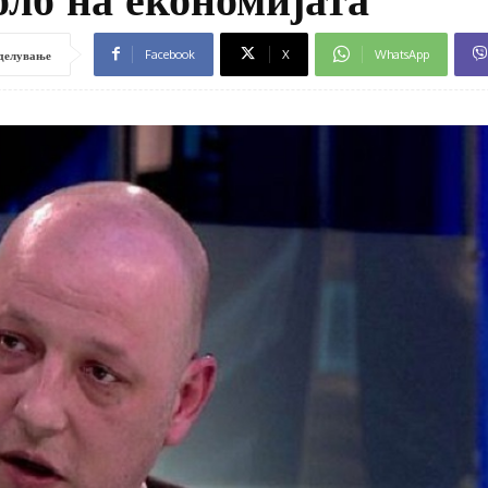
Facebook
X
WhatsApp
делување