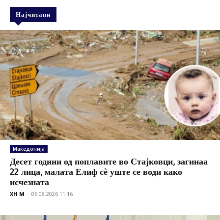
Најчитани
Македонија
Десет години од поплавите во Стајковци, загинаа
22 лица, малата Елиф сѐ уште се води како
исчезната
XH M
-
06.08.2026 11:16