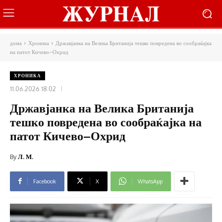
дома
Хроника
Државјанка на Велика Британија тешко повредена во сообраќајка
на патот Кичево–Охрид
ХРОНИКА
11.06.2026 18:02
Државјанка на Велика Британија
тешко повредена во сообраќајка на
патот Кичево–Охрид
By
Л. М.
Facebook
X
WhatsApp