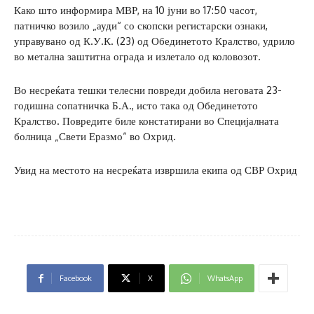
Како што информира МВР, на 10 јуни во 17:50 часот,
патничко возило „ауди“ со скопски регистарски ознаки,
управувано од К.У.К. (23) од Обединетото Кралство, удрило
во метална заштитна ограда и излетало од коловозот.
Во несреќата тешки телесни повреди добила неговата 23-
годишна сопатничка Б.А., исто така од Обединетото
Кралство. Повредите биле констатирани во Специјалната
болница „Свети Еразмо“ во Охрид.
Увид на местото на несреќата извршила екипа од СВР Охрид
Facebook
X
WhatsApp