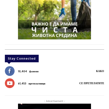
Stay Connected
КАКО
10,404
фанови
СЕ ПРЕТПЛАТИТЕ
61,453
претплатници
- Advertisement -