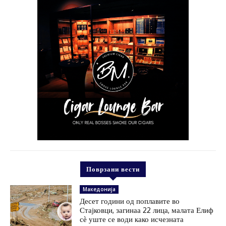
Поврзани вести
Македонија
Десет години од поплавите во
Стајковци, загинаа 22 лица, малата Елиф
сѐ уште се води како исчезната