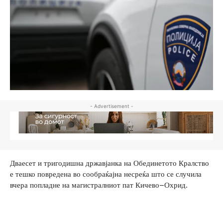
- Advertisement -
Дваесет и тригодишна државјанка на Обединетото Кралство
е тешко повредена во сообраќајна несреќа што се случила
вчера попладне на магистралниот пат Кичево–Охрид.