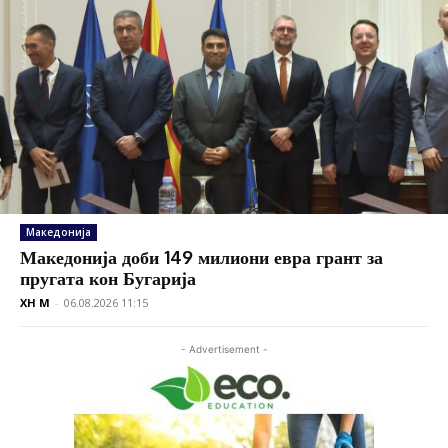
Македонија
Македонија доби 149 милиони евра грант за
пругата кон Бугарија
XH M
-
06.08.2026 11:15
- Advertisement -