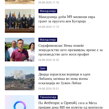
06.08.2026 11:16
Македонија
Македонија доби 149 милиони евра
грант за пругата кон Бугарија
06.08.2026 11:15
Македонија
Серафимовски: Нема повеќе
земјоделство што преживува, време е за
производство што носи профит
06.08.2026 10:53
Свет
Двајца израелски војници и еден
Либанец загинаа во нова воена
ескалација во Јужен Либан
06.08.2026 10:31
Технологија
По Anthropic и OpenAI, сега и Мета
пријави дека ВИ им излегла од контрола