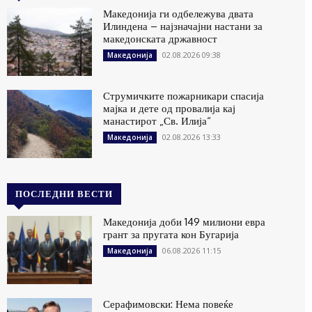
Македонија ги одбележува двата
Илиндена – најзначајни настани за
македонската државност
02.08.2026 09:38
Македонија
Струмичките пожарникари спасија
мајка и дете од провалија кај
манастирот „Св. Илија“
02.08.2026 13:33
Македонија
ПОСЛЕДНИ ВЕСТИ
Македонија доби 149 милиони евра
грант за пругата кон Бугарија
06.08.2026 11:15
Македонија
Серафимовски: Нема повеќе