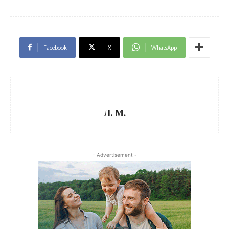
Facebook
X
WhatsApp
Л. М.
- Advertisement -