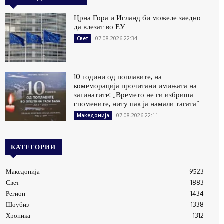
Црна Гора и Исланд би можеле заедно
да влезат во ЕУ
07.08.2026 22:34
Свет
10 години од поплавите, на
комеморација прочитани имињата на
загинатите: „Времето не ги избриша
спомените, ниту пак ја намали тагата“
07.08.2026 22:11
Македонија
КАТЕГОРИИ
Македонија
9523
Свет
1883
Регион
1434
Шоубиз
1338
Хроника
1312