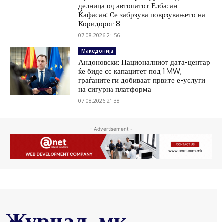
делница од автопатот Елбасан –
Ќафасан: Се забрзува поврзувањето на
Коридорот 8
07.08.2026 21:56
Македонија
Андоновски: Националниот дата-центар
ќе биде со капацитет под 1 MW,
граѓаните ги добиваат првите е-услуги
на сигурна платформа
07.08.2026 21:38
- Advertisement -
Журнал .мк