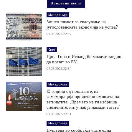
Поврзани вести
Македонија
Зошто планот за спасување на
југословенската економија не успеа?
07.08.2026 22:37
Свет
Црна Гора и Исланд би можеле заедно
да влезат во ЕУ
07.08.2026 22:34
Македонија
10 години од поплавите, на
комеморација прочитани имињата на
загинатите: „Времето не ги избриша
спомените, ниту пак ја намали тагата“
07.08.2026 22:11
Македонија
Пуштена во сообраќај уште една