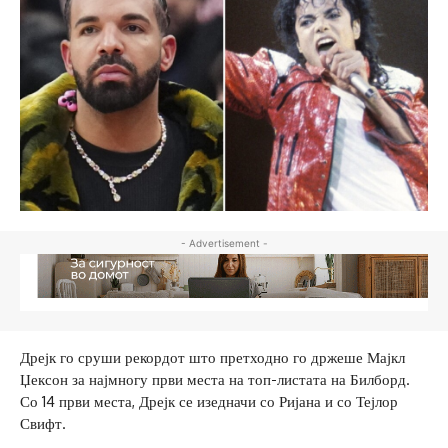
- Advertisement -
Дрејк го сруши рекордот што претходно го држеше Мајкл
Џексон за најмногу први места на топ-листата на Билборд.
Со 14 први места, Дрејк се изедначи со Ријана и со Тејлор
Свифт.