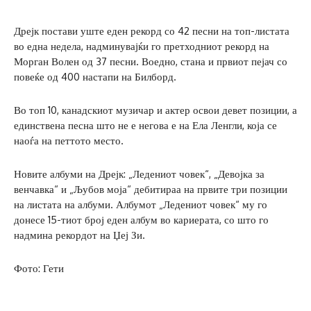
Дрејк постави уште еден рекорд со 42 песни на топ-листата
во една недела, надминувајќи го претходниот рекорд на
Морган Волен од 37 песни. Воедно, стана и првиот пејач со
повеќе од 400 настапи на Билборд.
Во топ 10, канадскиот музичар и актер освои девет позиции, а
единствена песна што не е негова е на Ела Ленгли, која се
наоѓа на петтото место.
Новите албуми на Дрејк: „Ледениот човек“, „Девојка за
венчавка“ и „Љубов моја“ дебитираа на првите три позиции
на листата на албуми. Албумот „Ледениот човек“ му го
донесе 15-тиот број еден албум во кариерата, со што го
надмина рекордот на Џеј Зи.
Фото: Гети