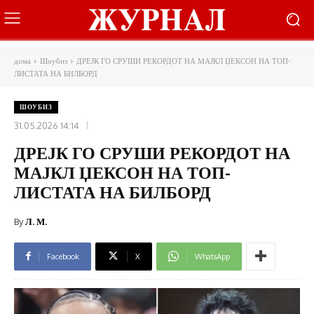
дома
Шоубиз
ДРЕЈК ГО СРУШИ РЕКОРДОТ НА МАЈКЛ ЏЕКСОН НА ТОП-
ЛИСТАТА НА БИЛБОРД
ШОУБИЗ
31.05.2026 14:14
ДРЕЈК ГО СРУШИ РЕКОРДОТ НА
МАЈКЛ ЏЕКСОН НА ТОП-
ЛИСТАТА НА БИЛБОРД
By
Л. М.
Facebook
X
WhatsApp