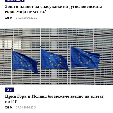
Зошто планот за спасување на југословенската
економија не успеа?
XH M
-
07.08.2026 22:37
Свет
Црна Гора и Исланд би можеле заедно да влезат
во ЕУ
XH M
-
07.08.2026 22:34