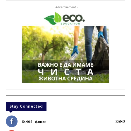
- Advertisement -
Stay Connected
КАКО
10,404
фанови