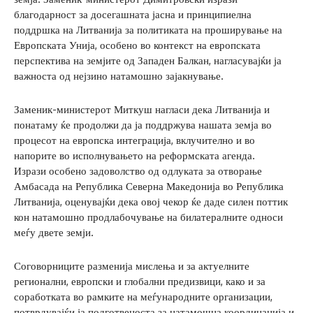
благодарност за досегашната јасна и принципиелна
поддршка на Литванија за политиката на проширување на
Европската Унија, особено во контекст на европската
перспектива на земјите од Западен Балкан, нагласувајќи ја
важноста од нејзино натамошно зајакнување.
Заменик-министерот Миткуш нагласи дека Литванија и
понатаму ќе продолжи да ја поддржува нашата земја во
процесот на европска интеграција, вклучително и во
напорите во исполнувањето на реформската агенда.
Изрази особено задоволство од одлуката за отворање
Амбасада на Република Северна Македонија во Република
Литванија, оценувајќи дека овој чекор ќе даде силен поттик
кон натамошно продлабочување на билатералните односи
меѓу двете земји.
Соговорниците разменија мислења и за актуелните
регионални, европски и глобални предизвици, како и за
соработката во рамките на меѓународните организации,
потврдувајќи ја подготвеноста за натамошна координација и