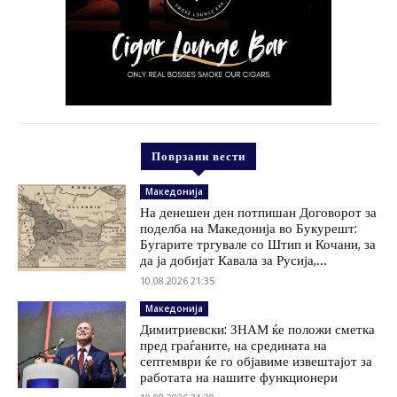
Поврзани вести
Македонија
На денешен ден потпишан Договорот за
поделба на Македонија во Букурешт:
Бугарите тргувале со Штип и Кочани, за
да ја добијат Кавала за Русија,...
10.08.2026 21:35
Македонија
Димитриевски: ЗНАМ ќе положи сметка
пред граѓаните, на средината на
септември ќе го објавиме извештајот за
работата на нашите функционери