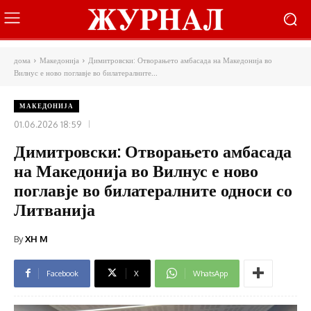
дома
Македонија
Димитровски: Отворањето амбасада на Македонија во
Вилнус е ново поглавје во билатералните...
МАКЕДОНИЈА
01.06.2026 18:59
Димитровски: Отворањето амбасада
на Македонија во Вилнус е ново
поглавје во билатералните односи со
Литванија
By
XH M
Facebook
X
WhatsApp