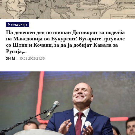
Македонија
На денешен ден потпишан Договорот за поделба
на Македонија во Букурешт: Бугарите тргувале
со Штип и Кочани, за да ја добијат Кавала за
Русија,...
XH M
-
10.08.2026 21:35