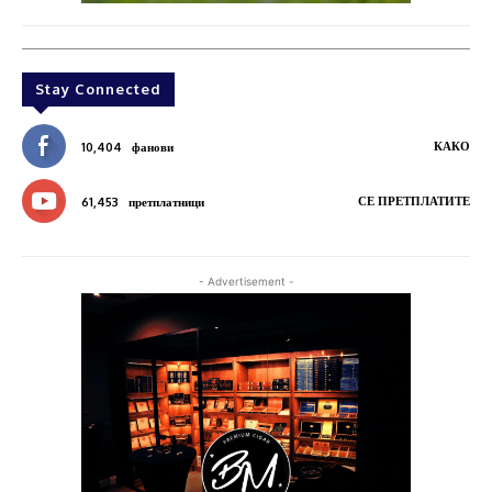
Stay Connected
КАКО
10,404
фанови
СЕ ПРЕТПЛАТИТЕ
61,453
претплатници
- Advertisement -