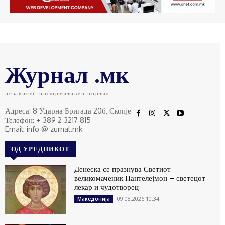
Журнал .мк
независен информативен портал
Адреса: 8 Ударна Бригада 20б, Скопје
Телефон: + 389 2 3217 815
Email: info @ zurnal.mk
ОД УРЕДНИКОТ
Денеска се празнува Светиот
великомаченик Пантелејмон – светецот
лекар и чудотворец
09.08.2026 10:34
Македонија