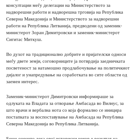
консултации меѓу делегации на Министерството за
надворешни работи и надворешна трговија на Република
Северна Македонија и Министерството за надворешни
работи на Република Литванија, предводени од заменик-
министерот Зоран Димитровски и заменик-министерот
Сигитас Миткуш.
Во духот на традиционално добрите и пријателски односи
меѓу двете земји, соговорниците ја потврдија заедничката
посветеност за натамошно продлабочување на политичкиот
дијалог и унапредување на соработката во сите области од
заемен интерес.
Заменик-министерот Димитровски информираше за
одлуката на Владата за отворање Амбасада во Вилнус, за
што врачи и вербална нота со која формално се иницира
постапката за воспоставување на Амбасада на Република
Северна Македонија во Република Литванија.
Беше оценето дека овој историски чекор е резултат на