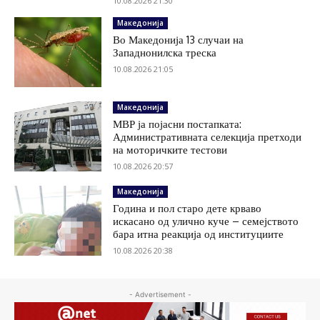
10.08.2026 21:30
Македонија
Во Македонија 13 случаи на
Западнонилска треска
10.08.2026 21:05
Македонија
МВР ја појасни постапката:
Административната селекција претходи
на моторичките тестови
10.08.2026 20:57
Македонија
Година и пол старо дете крваво
искасано од улично куче – семејството
бара итна реакција од институциите
10.08.2026 20:38
- Advertisement -