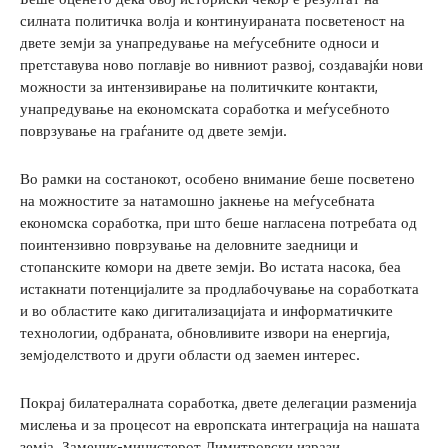
силната политичка волја и континуираната посветеност на
двете земји за унапредување на меѓусебните односи и
претставува ново поглавје во нивниот развој, создавајќи нови
можности за интензивирање на политичките контакти,
унапредување на економската соработка и меѓусебното
поврзување на граѓаните од двете земји.
Во рамки на состанокот, особено внимание беше посветено
на можностите за натамошно јакнење на меѓусебната
економска соработка, при што беше нагласена потребата од
поинтензивно поврзување на деловните заедници и
стопанските комори на двете земји. Во истата насока, беа
истакнати потенцијалите за продлабочување на соработката
и во областите како дигитализацијата и информатичките
технологии, одбраната, обновливите извори на енергија,
земјоделството и други области од заемен интерес.
Покрај билатералната соработка, двете делегации разменија
мислења и за процесот на европската интеграција на нашата
земја. Заменик-министерот Димитровски изрази