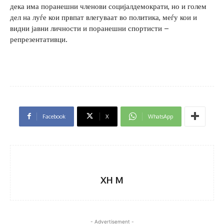
дека има поранешни членови социјалдемократи, но и голем
дел на луѓе кои првпат влегуваат во политика, меѓу кои и
видни јавни личности и поранешни спортисти –
репрезентативци.
Facebook
X
WhatsApp
XH M
- Advertisement -