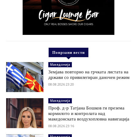
Поврзани вести
Македонија
Земјава повторно на грчката листата на
држави со привилегиран даночен режим
08.08.2026 23:20
Македонија
Проф. д-р Татјана Бошков ги презема
кормилото и контролата над
македонската воздухопловна навигација
08.08.2026 23:16
Македонија