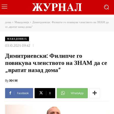
дома
Македонија
Димитриевски: Филипче го повикува членството на ЗНАМ да
се „вратат назад дома“
МАКЕДОНИЈА
03.10.2025 09:42
Димитриевски: Филипче го
повикува членството на ЗНАМ да се
„вратат назад дома“
By
XH M
Facebook
X
WhatsApp