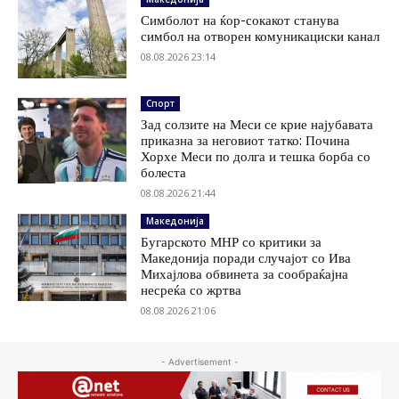
Симболот на ќор-сокакот станува
симбол на отворен комуникациски канал
08.08.2026 23:14
Спорт
Зад солзите на Меси се крие најубавата
приказна за неговиот татко: Почина
Хорхе Меси по долга и тешка борба со
болеста
08.08.2026 21:44
Македонија
Бугарското МНР со критики за
Македонија поради случајот со Ива
Михајлова обвинета за сообраќајна
несреќа со жртва
08.08.2026 21:06
- Advertisement -