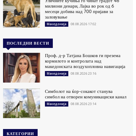
Уличните кучиња го чинат градот 46
милиони денари, Лајка во рок од 6
месеци добива над 700 пријави за
заловување
08.08.2026 17:02
Македонија
ПОСЛЕДНИ ВЕСТИ
Проф. д-р Татјана Бошков ги презема
кормилото и контролата над
македонската воздухопловна навигација
08.08.2026 23:16
Македонија
Симболот на ќор-сокакот станува
симбол на отворен комуникациски канал
08.08.2026 23:14
Македонија
КАТЕГОРИИ