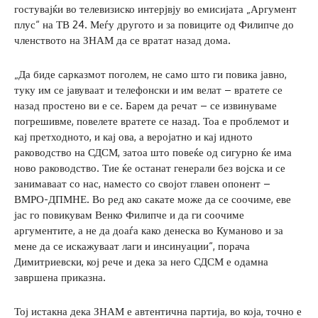
гостувајќи во телевизиско интерјвју во емисијата „Аргумент
плус“ на ТВ 24. Меѓу другото и за повиците од Филипче до
членството на ЗНАМ да се вратат назад дома.
„Да биде сарказмот поголем, не само што ги повика јавно,
туку им се јавуваат и телефонски и им велат – вратете се
назад простено ви е се. Барем да речат – се извинуваме
погрешивме, повелете вратете се назад. Тоа е проблемот и
кај претходното, и кај ова, а веројатно и кај идното
раководство на СДСМ, затоа што повеќе од сигурно ќе има
ново раководство. Тие ќе останат генерали без војска и се
занимаваат со нас, наместо со својот главен опонент –
ВМРО-ДПМНЕ. Во ред ако сакате може да се соочиме, еве
јас го повикувам Венко Филипче и да ги соочиме
аргументите, а не да доаѓа како денеска во Куманово и за
мене да се искажуваат лаги и инсинуации“, порача
Димитриевски, кој рече и дека за него СДСМ е одамна
завршена приказна.
Тој истакна дека ЗНАМ е автентична партија, во која, точно е