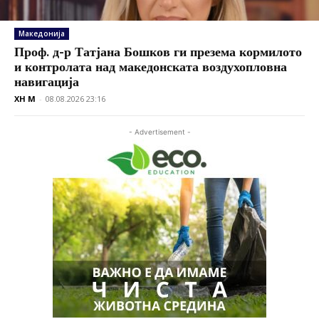
Македонија
Проф. д-р Татјана Бошков ги презема кормилото
и контролата над македонската воздухопловна
навигација
XH M
-
08.08.2026 23:16
- Advertisement -