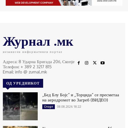
Журнал .мк
независен информативен портал
Адреса: 8 Ударна Бригада 20б, Скопје
Телефон: + 389 2 3217 815
Email: info @ zurnal.mk
ОД УРЕДНИКОТ
„Бед Блу Бојс“ и „Торцида“ се пресметаа
на аеродромот во Загреб (ВИДЕО)
08.08.2026 18:22
Спорт