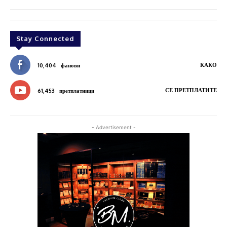
Stay Connected
КАКО
10,404
фанови
СЕ ПРЕТПЛАТИТЕ
61,453
претплатници
- Advertisement -