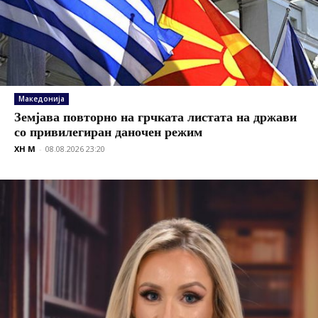
Македонија
Земјава повторно на грчката листата на држави
со привилегиран даночен режим
XH M
-
08.08.2026 23:20