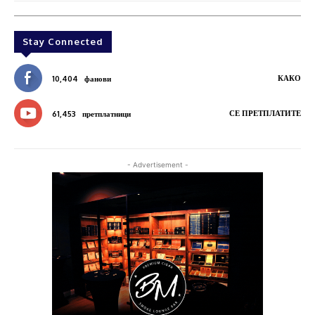
Stay Connected
КАКО
10,404
фанови
СЕ ПРЕТПЛАТИТЕ
61,453
претплатници
- Advertisement -