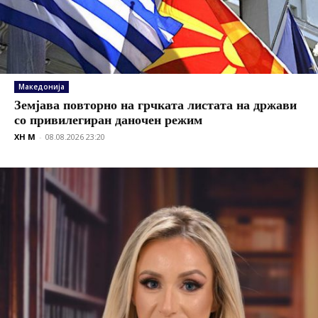
Македонија
Земјава повторно на грчката листата на држави
со привилегиран даночен режим
XH M
-
08.08.2026 23:20