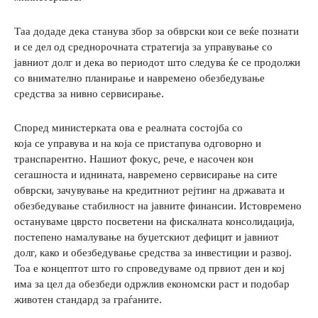
Таа додаде дека станува збор за обврски кои се веќе познати
и се дел од среднорочната стратегија за управување со
јавниот долг и дека во периодот што следува ќе се продолжи
со внимателно планирање и навремено обезбедување
средства за нивно сервисирање.
Според министерката ова е реалната состојба со
која се управува и на која се пристапува одговорно и
транспарентно. Нашиот фокус, рече, е насочен кон
сегашноста и иднината, навремено сервисирање на сите
обврски, зачувување на кредитниот рејтинг на државата и
обезбедување стабилност на јавните финансии. Истовремено
остануваме цврсто посветени на фискалната консолидација,
постепено намалување на буџетскиот дефицит и јавниот
долг, како и обезбедување средства за инвестиции и развој.
Тоа е концептот што го спроведуваме од првиот ден и кој
има за цел да обезбеди одржлив економски раст и подобар
животен стандард за граѓаните.