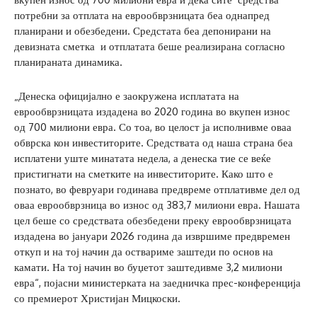
потребни за отплата на еврообврзницата беа однапред
планирани и обезбедени. Средстата беа депонирани на
девизната сметка и отплатата беше реализирана согласно
планираната динамика.
„Денеска официјално е заокружена исплатата на
еврообврзницата издадена во 2020 година во вкупен износ
од 700 милиони евра. Со тоа, во целост ја исполнивме оваа
обврска кон инвеститорите. Средствата од наша страна беа
исплатени уште минатата недела, а денеска тие се веќе
пристигнати на сметките на инвеститорите. Како што е
познато, во февруари годинава предвреме отплативме дел од
оваа еврообврзница во износ од 383,7 милиони евра. Нашата
цел беше со средствата обезбедени преку еврообврзницата
издадена во јануари 2026 година да извршиме предвремен
откуп и на тој начин да оствариме заштеди по основ на
камати. На тој начин во буџетот заштедивме 3,2 милиони
евра“, појасни министерката на заедничка прес-конференција
со премиерот Христијан Мицкоски.