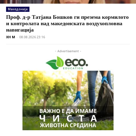
Македонија
Проф. д-р Татјана Бошков ги презема кормилото
и контролата над македонската воздухопловна
навигација
XH M
-
08.08.2026 23:16
- Advertisement -