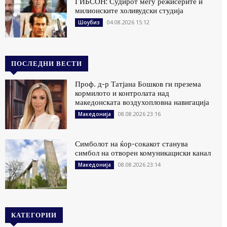
ГИБСОН: Судирот меѓу режисерите и
милионските холивудски студија
04.08.2026 15:12
Шоубиз
ПОСЛЕДНИ ВЕСТИ
Проф. д-р Татјана Бошков ги презема
кормилото и контролата над
македонската воздухопловна навигација
08.08.2026 23:16
Македонија
Симболот на ќор-сокакот станува
симбол на отворен комуникациски канал
08.08.2026 23:14
Македонија
КАТЕГОРИИ