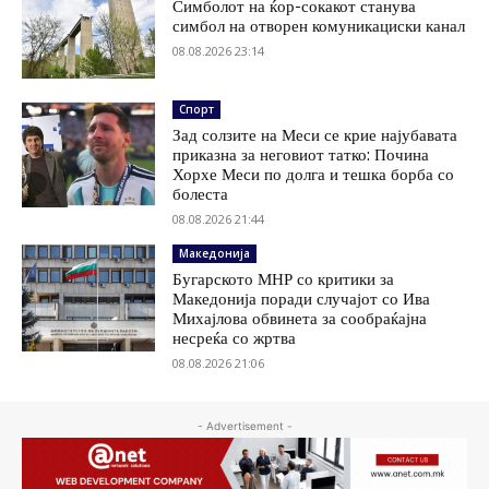
Симболот на ќор-сокакот станува
симбол на отворен комуникациски канал
08.08.2026 23:14
Спорт
Зад солзите на Меси се крие најубавата
приказна за неговиот татко: Почина
Хорхе Меси по долга и тешка борба со
болеста
08.08.2026 21:44
Македонија
Бугарското МНР со критики за
Македонија поради случајот со Ива
Михајлова обвинета за сообраќајна
несреќа со жртва
08.08.2026 21:06
- Advertisement -