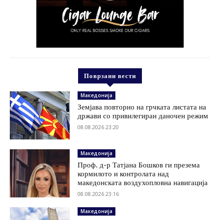
Поврзани вести
Македонија
Земјава повторно на грчката листата на
држави со привилегиран даночен режим
08.08.2026 23:20
Македонија
Проф. д-р Татјана Бошков ги презема
кормилото и контролата над
македонската воздухопловна навигација
08.08.2026 23:16
Македонија