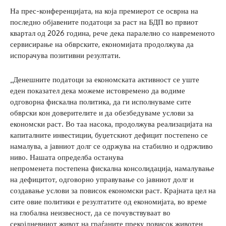
На прес-конференцијата, на која премиерот се осврна на
последно објавените податоци за раст на БДП во првиот
квартал од 2026 година, рече дека паралелно со навременото
сервисирање на обврските, економијата продолжува да
испорачува позитивни резултати.
„Денешните податоци за економската активност се уште
еден показател дека можеме истовремено да водиме
одговорна фискална политика, да ги исполнуваме сите
обврски кон доверителите и да обезбедуваме услови за
економски раст. Во таа насока, продолжува реализацијата на
капиталните инвестиции, буџетскиот дефицит постепено се
намалува, а јавниот долг се одржува на стабилно и одржливо
ниво. Нашата определба останува
непроменета постепена фискална консолидација, намалување
на дефицитот, одговорно управување со јавниот долг и
создавање услови за повисок економски раст. Крајната цел на
сите овие политики е резултатите од економијата, во време
на глобална неизвесност, да се почувствуваат во
секојдневниот живот на граѓаните преку повисок животен