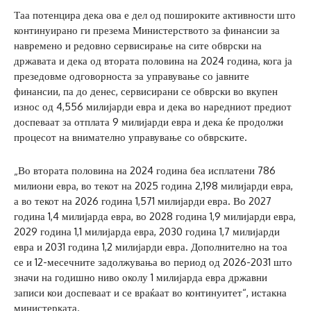
Таа потенцира дека ова е дел од пошироките активности што
континуирано ги презема Министерството за финансии за
навремено и редовно сервисирање на сите обврски на
државата и дека од втората половина на 2024 година, кога ја
презедовме одговорноста за управување со јавните
финансии, па до денес, сервисирани се обврски во вкупен
износ од 4,556 милијарди евра и дека во наредниот предиот
доспеваат за отплата 9 милијарди евра и дека ќе продолжи
процесот на внимателно управување со обврските.
„Во втората половина на 2024 година беа исплатени 786
милиони евра, во текот на 2025 година 2,198 милијарди евра,
а во текот на 2026 година 1,571 милијарди евра. Во 2027
година 1,4 милијарда евра, во 2028 година 1,9 милијарди евра,
2029 година 1,1 милијарда евра, 2030 година 1,7 милијарди
евра и 2031 година 1,2 милијарди евра. Дополнително на тоа
се и 12-месечните задолжувања во период од 2026-2031 што
значи на годишно ниво околу 1 милијарда евра државни
записи кои доспеваат и се враќаат во континуитет“, истакна
министерката.