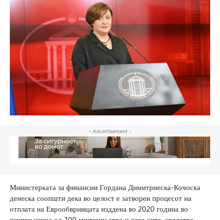
- Advertisement -
Министерката за финансии Гордана Димитриеска-Кочоска
денеска соопшти дека во целост е затворен процесот на
отплата на Еврообврницата изддена во 2020 година во
вкупен износ од 700 милиони евра и дека сите средства