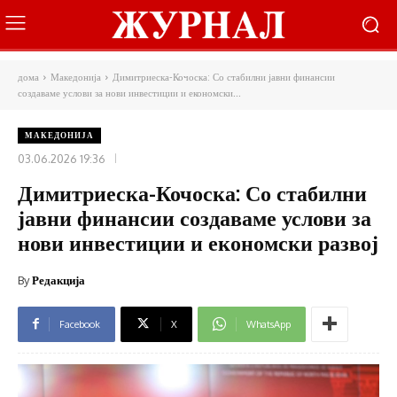
дома
Македонија
Димитриеска-Кочоска: Со стабилни јавни финансии
создаваме услови за нови инвестиции и економски...
МАКЕДОНИЈА
03.06.2026 19:36
Димитриеска-Кочоска: Со стабилни
јавни финансии создаваме услови за
нови инвестиции и економски развој
By
Редакција
Facebook
X
WhatsApp