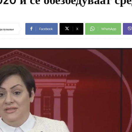
Facebook
X
WhatsApp
делување