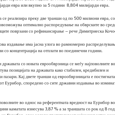
ијарди евра или вкупно за 5 години 8,804 милијарди евра.
 се реализира преку две транши од по 500 милиони евра, со
а овозможува оптимално распоредување на обврските во сред
зиците поврзани со рефинансирање – рече Димитриеска Кочо
ова издавање има јасна улога во рамномерно распределувањ
и со концентрација на отплати во поединечни години.
и државата со новата еврообврзница се меѓу најповолните в
тува позицијата на државата како стабилен, кредибилен и
 пазари. Кај двете транши од еврообврзницата е постигната
иот Еурибор, споредено со сите државни издавања во измина
јповолните во однос на референтната вредност на Еурибор во
дини каматата изнесува 3,87 % а за траншата со рок од 8 го