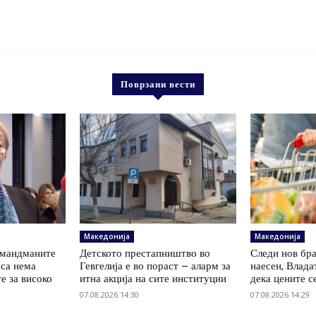
Поврзани вести
Македонија
Македонија
амандманите
Детското престапништво во
Следи нов бр
нса нема
Гевгелија е во пораст – аларм за
наесен, Влада
е за високо
итна акција на сите институции
дека цените с
07.08.2026 14:30
07.08.2026 14:29