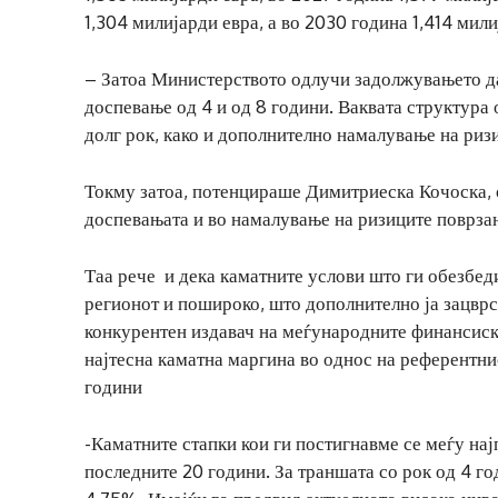
1,304 милијарди евра, а во 2030 година 1,414 мил
– Затоа Министерството одлучи задолжувањето да
доспевање од 4 и од 8 години. Ваквата структур
долг рок, како и дополнително намалување на ри
Токму затоа, потенцираше Димитриеска Кочоска, 
доспевањата и во намалување на ризиците поврзан
Таа рече и дека каматните услови што ги обезбед
регионот и пошироко, што дополнително ја зацврс
конкурентен издавач на меѓународните финансиски
најтесна каматна маргина во однос на референтн
години
-Каматните стапки кои ги постигнавме се меѓу на
последните 20 години. За траншата со рок од 4 го