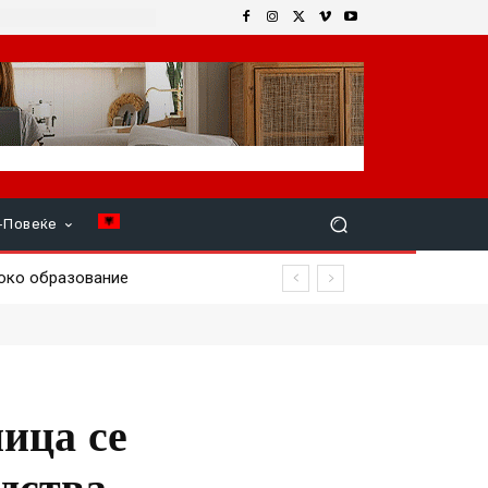
+Повеќе
ко образование
туции
ица се
едства