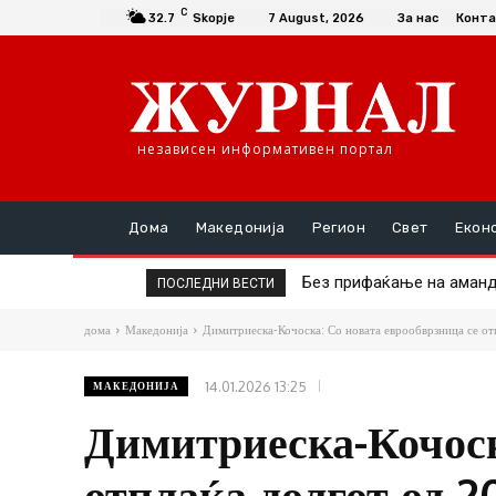
C
32.7
Skopje
7 August, 2026
За нас
Конта
независен информативен портал
Дома
Македонија
Регион
Свет
Екон
Без прифаќање на амандма
Детското престапништво
ПОСЛЕДНИ ВЕСТИ
дома
Македонија
Димитриеска-Кочоска: Со новата еврообврзница се отп
14.01.2026 13:25
МАКЕДОНИЈА
Димитриеска-Кочоск
отплаќа долгот од 2