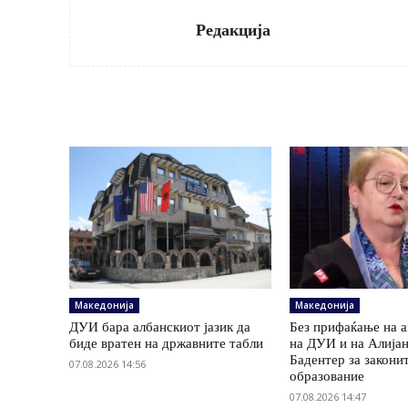
Редакција
Македонија
Македонија
ДУИ бара албанскиот јазик да
Без прифаќање на 
биде вратен на државните табли
на ДУИ и на Алија
Бадентер за законит
07.08.2026 14:56
образование
07.08.2026 14:47