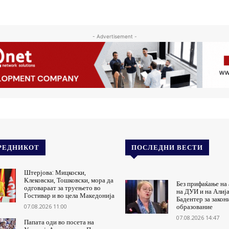
- Advertisement -
РЕДНИКОТ
ПОСЛЕДНИ ВЕСТИ
Штерјова: Мицкоски,
Клековски, Тошковски, мора да
Без прифаќање на
одговараат за труењето во
на ДУИ и на Алиј
Гостивар и во цела Македонија
Бадентер за закон
07.08.2026 11:00
образование
07.08.2026 14:47
Папата оди во посета на