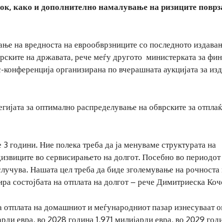
рок, како и дополнително намалување на ризиците поврз
ање на вредноста на еврообврзниците со последното издавањ
врските на државата, рече меѓу другото министерката за фи
-конференција организирана по вчерашната аукцијата за из
тегијата за оптимално распределување на обврските за отпла
 3 години. Ние полека треба да ја менуваме структурата на
едизвиците во сервисирањето на долгот. Посебно во периодот
е случува. Нашата цел треба да биде зголемување на рочноста
сира состојбата на отплата на долгот – рече Димитриеска Коч
а отплата на домашниот и меѓународниот пазар изнесуваат о
арди евра, во 2028 година 1,971 милијарди евра, во 2029 год