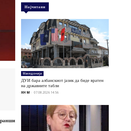
Најчитани
Македонија
ДУИ бара албанскиот јазик да биде вратен
на државните табли
XH M
-
07.08.2026 14:56
 транши