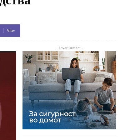
Viber
- Advertisement -