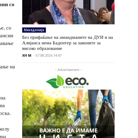
ани со
е, со
Македонија
нансии
Без прифаќање на амандманите на ДУИ и на
Алијанса нема Бадентер за законите за
давање
високо образование
XH M
-
07.08.2026 14:47
ќање на
- Advertisement -
 на
 на
оска.
колу
ина