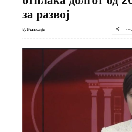
за развој
By
Редакција
спо