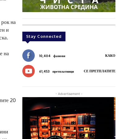
 рок на
ен и
Stay Connected
ска.
е на
КАКО
10,404
фанови
СЕ ПРЕТПЛАТИТЕ
61,453
претплатници
о
- Advertisement -
тите 20
дини