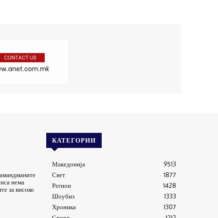
КАТЕГОРИИ
Македонија
9513
 амандманите
Свет
1877
анса нема
Регион
1428
ите за високо
Шоубиз
1333
Хроника
1307
Спорт
1212