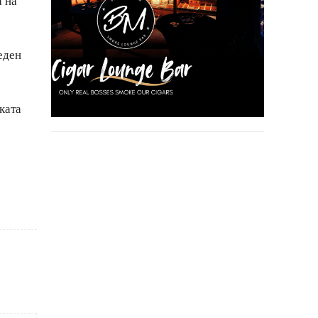
а на
еден
ката