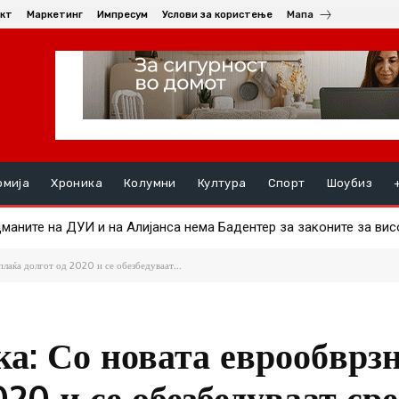
кт
Маркетинг
Импресум
Услови за користење
Мапа
омија
Хроника
Колумни
Култура
Спорт
Шоубиз
ните на ДУИ и на Алијанса нема Бадентер за законите за висо
 во Гевгелија е во пораст – аларм за итна акција на сите инсти
лаќа долгот од 2020 и се обезбедуваат...
а: Со новата еврообврзн
020 и се обезбедуваат ср