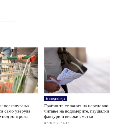
Македонија
ан поскапувања
Граѓаните се жалат на нередовно
та само уверува
читање на водомерите, паушални
е под контрола
фактури и високи сметки
07.08.2026 14:17