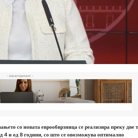
- Advertisement -
ањето со новата еврообврзница се реализира преку две
д 4 и од 8 години, со што се овозможува оптимално