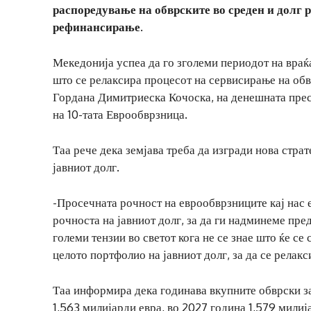
распоредување на обврските во среден и долг 
рефинансирање.
Мекедонија успеа да го зголеми периодот на враќ
што се релаксира процесот на сервисирање на об
Гордана Димитриеска Кочоска, на денешната прес
на 10-тата Еврообврзница.
Таа рече дека земјава треба да изгради нова стра
јавниот долг.
-Просечната рочност на еврообврзниците кај нас е
рочноста на јавниот долг, за да ги надминеме пр
големи тензии во светот кога не се знае што ќе с
целото портфолио на јавниот долг, за да се релак
Таа информира дека годинава вкупните обврски з
1,563 милијарди евра, во 2027 година 1,579 милиј