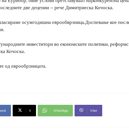
 на Еурибор, овие услови претставуваат најконкурентна цен
последните две децении – рече Димитриеска Кочоска.
а пласираме осумгодишна еврообврзница.Доспевање кое посл
и.
еѓународните инвеститори во економските политики, реформс
ска Кочоска.
те од еврообрзницата.
book
X
WhatsApp
Viber