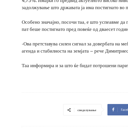
4,75%. Имајќи го предвид актуелното високо ниво
задолжување што државата ја има постигнато во 
Особено значајно, посочи таа, е што успеавме д
пат беше постигнато пред повеќе од дваесет годин
-Ова претставува силен сигнал за довербата на м
агенда и стабилноста на земјата – рече Димитрие
Таа информира и за што ќе бидат потрошени пари
Face
споделување