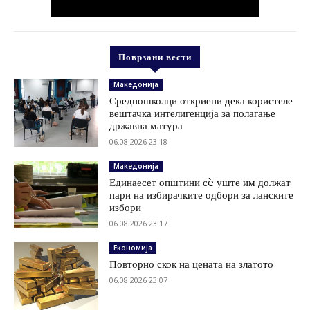
Поврзани вести
Македонија
Средношколци откриени дека користеле
вештачка интелигенција за полагање
државна матура
06.08.2026 23:18
Македонија
Единаесет општини сè уште им должат
пари на избирачките одбори за ланските
избори
06.08.2026 23:17
Економија
Повторно скок на цената на златото
06.08.2026 23:07