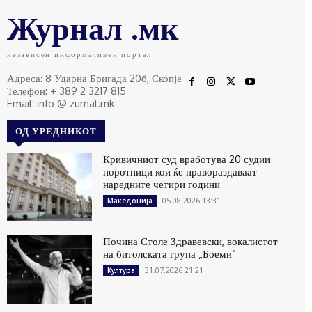
Журнал .мк
независен информативен портал
Адреса: 8 Ударна Бригада 20б, Скопје
Телефон: + 389 2 3217 815
Email: info @ zurnal.mk
ОД УРЕДНИКОТ
Кривичниот суд вработува 20 судии
поротници кои ќе правораздаваат
наредните четири години
05.08.2026 13:31
Македонија
Почина Столе Здравевски, вокалистот
на битолската група „Боеми“
31.07.2026 21:21
Култура