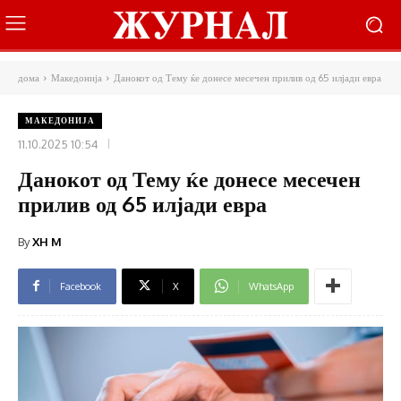
дома
Македонија
Данокот од Тему ќе донесе месечен прилив од 65 илјади евра
МАКЕДОНИЈА
11.10.2025 10:54
Данокот од Тему ќе донесе месечен
прилив од 65 илјади евра
By
XH M
Facebook
X
WhatsApp