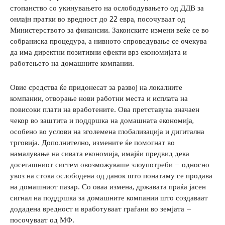
стопанство со укинувањето на ослободувањето од ДДВ за
онлајн пратки во вредност до 22 евра, посочуваат од
Министерството за финансии. Законските измени веќе се во
собраниска процедура, а нивното спроведување се очекува
да има директни позитивни ефекти врз економијата и
работењето на домашните компании.
Овие средства ќе придонесат за развој на локалните
компании, отворање нови работни места и исплата на
повисоки плати на вработените. Ова претставува значаен
чекор во заштита и поддршка на домашната економија,
особено во услови на зголемена глобализација и дигитална
трговија. Дополнително, измените ќе помогнат во
намалување на сивата економија, имајќи предвид дека
досегашниот систем овозможуваше злоупотреби – односно
увоз на стока ослободена од данок што понатаму се продава
на домашниот пазар. Со оваа измена, државата праќа јасен
сигнал на поддршка за домашните компании што создаваат
додадена вредност и вработуваат граѓани во земјата –
посочуваат од МФ.