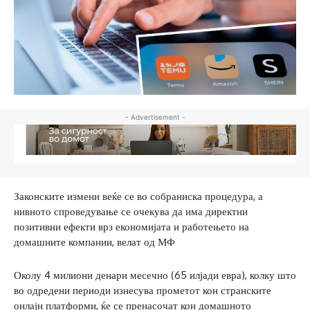
- Advertisement -
Законските измени веќе се во собраниска процедура, а
нивното спроведување се очекува да има директни
позитивни ефекти врз економијата и работењето на
домашните компании, велат од МФ
Околу 4 милиони денари месечно (65 илјади евра), колку што
во одредени периоди изнесува прометот кон странските
онлајн платформи, ќе се пренасочат кон домашното