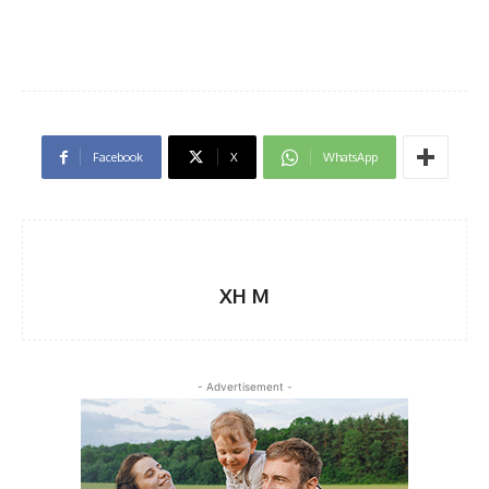
Facebook
X
WhatsApp
XH M
- Advertisement -