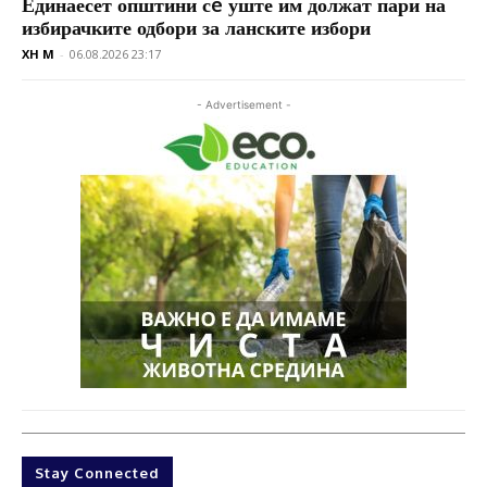
Единаесет општини сè уште им должат пари на
избирачките одбори за ланските избори
XH M
-
06.08.2026 23:17
- Advertisement -
Stay Connected