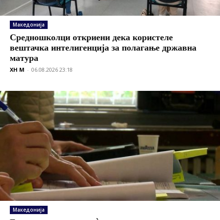
Македонија
Средношколци откриени дека користеле
вештачка интелигенција за полагање државна
матура
XH M
-
06.08.2026 23:18
Македонија