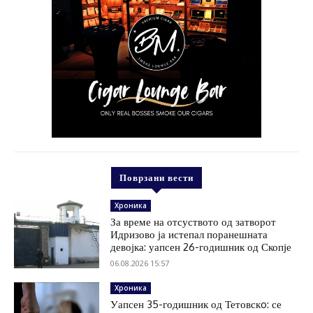
Поврзани вести
Хроника
За време на отсуството од затворот
Идризово ја истепал поранешната
девојка: уапсен 26-годишник од Скопје
06.08.2026 15:57
Хроника
Уапсен 35-годишник од Тетовскo: се