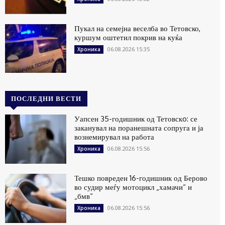
Пукал на семејна веселба во Тетовско,
куршум оштетил покрив на куќа
06.08.2026 15:35
Хроника
ПОСЛЕДНИ ВЕСТИ
Уапсен 35-годишник од Тетовскo: се
заканувал на поранешната сопруга и ја
вознемирувал на работа
06.08.2026 15:56
Хроника
Тешко повреден 16-годишник од Берово
во судир меѓу мотоцикл „хамачи“ и
„бмв“
06.08.2026 15:56
Хроника