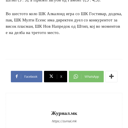
Во шестото коло ШК Алкалоид игра со ШК Гостивар, додека,
пак, ШК Мулти Есенс има директен дуел со конкурентот за
висок пласман, ШК Нов Напредок од Штип, кој во моментов
е на делба на третото место.
Facebook
X
WhatsApp
Журнал.мк
https://zurnal.mk