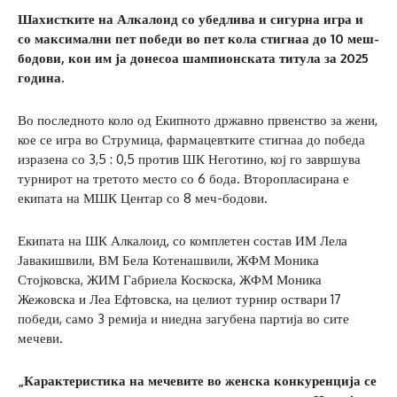
Шахистките на Алкалоид со убедлива и сигурна игра и
со максимални пет победи во пет кола стигнаа до 10 меш-
бодови, кои им ја донесоа шампионската титула за 2025
година.
Во последното коло од Екипното државно првенство за жени,
кое се игра во Струмица, фармацевтките стигнаа до победа
изразена со 3,5 : 0,5 против ШК Неготино, кој го завршува
турнирот на третото место со 6 бода. Второпласирана е
екипата на МШК Центар со 8 меч-бодови.
Екипата на ШК Алкалоид, со комплетен состав ИМ Лела
Јавакишвили, ВМ Бела Котенашвили, ЖФМ Моника
Стојковска, ЖИМ Габриела Коскоска, ЖФМ Моника
Жежовска и Леа Ефтовска, на целиот турнир оствари 17
победи, само 3 ремија и ниедна загубена партија во сите
мечеви.
„Карактеристика на мечевите во женска конкуренција се