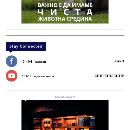
Stay Connected
КАКО
10,404
фанови
СЕ ПРЕТПЛАТИТЕ
61,453
претплатници
- Advertisement -