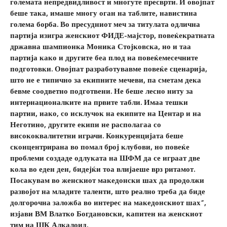
големата непредвидливост и многуте пресврти. И овојпат
беше така, имаше многу оган на таблите, навистина
голема борба. Во пресудниот меч за титулата одлична
партија изигра женскиот ФИДЕ-мајстор, повеќекратната
државна шампионка Моника Стојковска, но и таа
партија како и другите беа плод на повеќемесечните
подготовки. Овојпат разработувавме повеќе сценарија,
што не е типично за екипните мечеви, па сметам дека
бевме соодветно подготвени. Не беше лесно ниту за
интернационалките на првите табли. Имаа тешки
партии, иако, со исклучок на екипите на Центар и на
Неготино, другите екипи не располагаа со
висококвалитетни играчи. Конкуренцијата беше
сконцентрирана во помал број клубови, но повеќе
проблеми создаде одлуката на ШФМ да се играат две
кола во еден ден, бидејќи тоа влијаеше врз ритамот.
Посакувам во женскиот македонски шах да продолжи
развојот на младите таленти, што реално треба да биде
долгорочна заложба во интерес на македонскиот шах“,
изјави ВМ Влатко Богдановски, капитен на женскиот
тим на ШК Алкалоид.