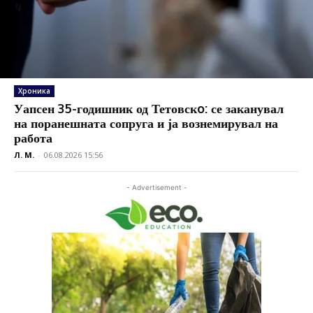
Хроника
Уапсен 35-годишник од Тетовскo: се заканувал
на поранешната сопруга и ја вознемирувал на
работа
Л. М.
-
06.08.2026 15:56
- Advertisement -