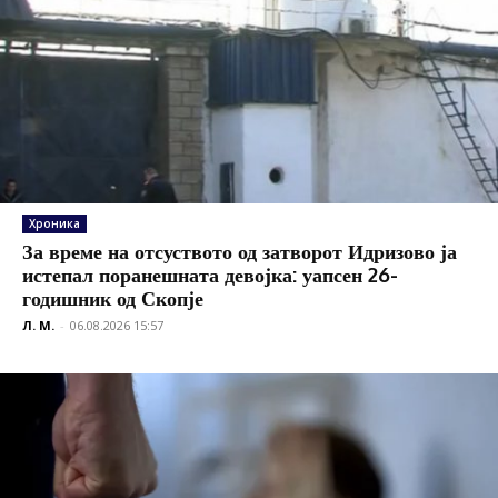
Хроника
За време на отсуството од затворот Идризово ја
истепал поранешната девојка: уапсен 26-
годишник од Скопје
Л. М.
-
06.08.2026 15:57