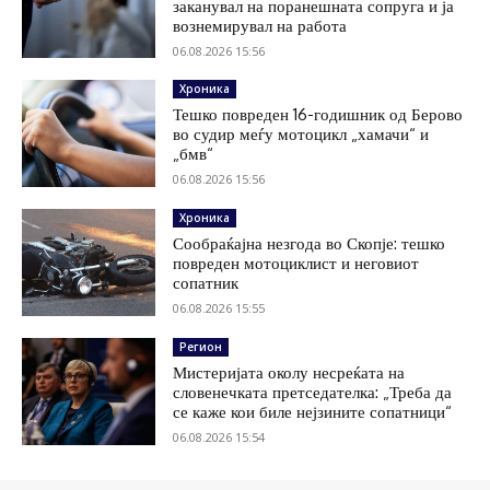
заканувал на поранешната сопруга и ја
вознемирувал на работа
06.08.2026 15:56
Хроника
Тешко повреден 16-годишник од Берово
во судир меѓу мотоцикл „хамачи“ и
„бмв“
06.08.2026 15:56
Хроника
Сообраќајна незгода во Скопје: тешко
повреден мотоциклист и неговиот
сопатник
06.08.2026 15:55
Регион
Мистеријата околу несреќата на
словенечката претседателка: „Треба да
се каже кои биле нејзините сопатници“
06.08.2026 15:54