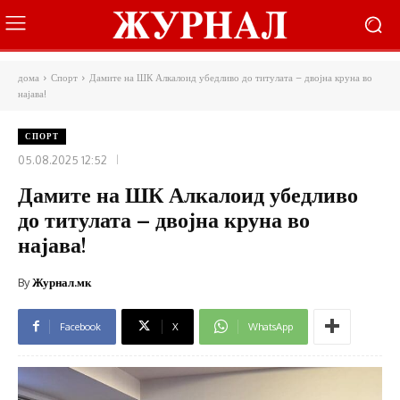
дома
Спорт
Дамите на ШК Алкалоид убедливо до титулата – двојна круна во
најава!
СПОРТ
05.08.2025 12:52
Дамите на ШК Алкалоид убедливо
до титулата – двојна круна во
најава!
By
Журнал.мк
Facebook
X
WhatsApp