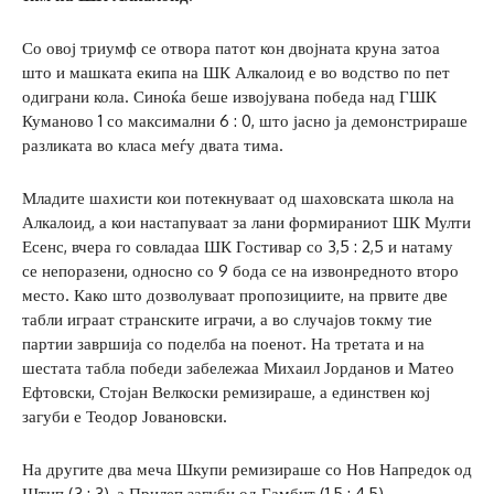
Со овој триумф се отвора патот кон двојната круна затоа
што и машката екипа на ШК Алкалоид е во водство по пет
одиграни кола. Синоќа беше извојувана победа над ГШК
Куманово 1 со максимални 6 : 0, што јасно ја демонстрираше
разликата во класа меѓу двата тима.
Младите шахисти кои потекнуваат од шаховската школа на
Алкалоид, а кои настапуваат за лани формираниот ШК Мулти
Есенс, вчера го совладаа ШК Гостивар со 3,5 : 2,5 и натаму
се непоразени, односно со 9 бода се на извонредното второ
место. Како што дозволуваат пропозициите, на првите две
табли играат странските играчи, а во случајов токму тие
партии завршија со поделба на поенот. На третата и на
шестата табла победи забележаа Михаил Јорданов и Матео
Ефтовски, Стојан Велкоски ремизираше, а единствен кој
загуби е Теодор Јовановски.
На другите два меча Шкупи ремизираше со Нов Напредок од
Штип (3 : 3), а Прилеп загуби од Гамбит (1,5 : 4,5).