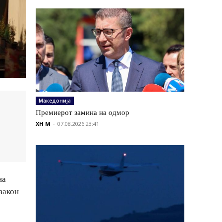
Македонија
Премиерот замина на одмор
XH M
-
07.08.2026 23:41
на
закон