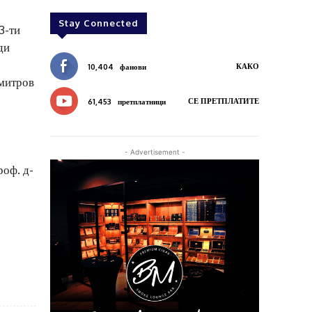
Stay Connected
3-ти
ди
КАКО
10,404
фанови
имитров
СЕ ПРЕТПЛАТИТЕ
61,453
претплатници
- Advertisement -
оф. д-