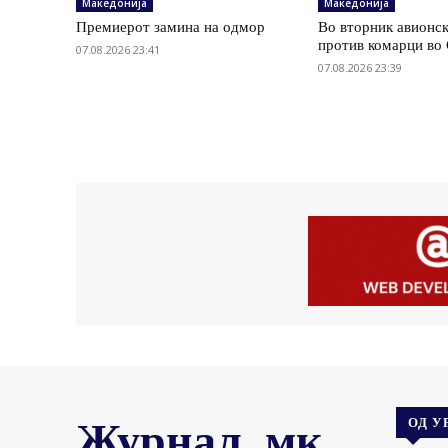
Македонија
Македонија
Премиерот замина на одмор
Во вторник авионс
против комарци во 
07.08.2026 23:41
07.08.2026 23:39
Журнал .мк
ОД У