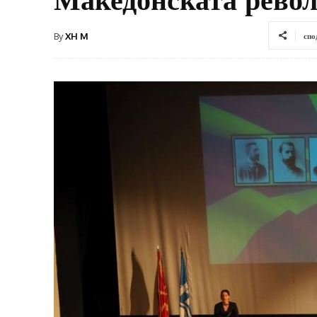
By
XH M
спо