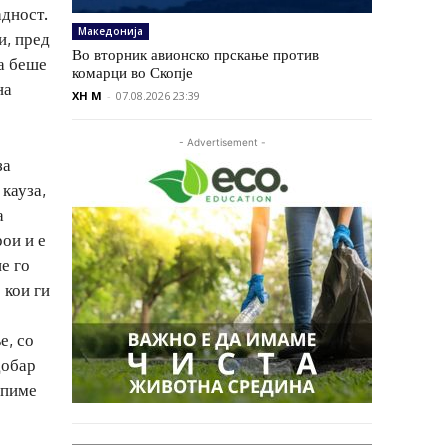
адност.
Македонија
и, пред
Во вторник авионско прскање против
а беше
комарци во Скопје
на
XH M
-
07.08.2026 23:39
- Advertisement -
за
 кауза,
а
ои и е
е го
 кои ги
е, со
добар
апиме