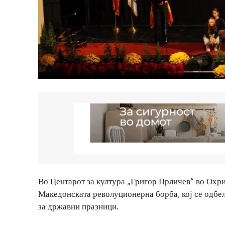
Во Центарот за култура „Григор Прличев“ во Охри
Македонската револуционерна борба, кој се одбел
за државни празници.