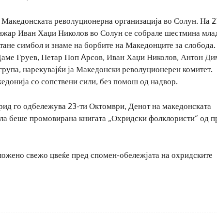
 Македонската револуционерна организација во Солун. На 2
нижар Иван Хаџи Николов во Солун се собрале шестмина мла
 стане симбол и знаме на борбите на Македонците за слобода.
Даме Груев, Петар Поп Aрсов, Иван Хаџи Николов, Антон Д
група, нарекувајќи ја Македонски револуционерен комитет.
едонија со сопствени сили, без помош од надвор.
хрид го одбележува 23-ти Октомври, Денот на македонската
ла беше промовирана книгата „Охридски фолклористи“ од пр
оложено свежо цвеќе пред спомен-обележјата на охридските