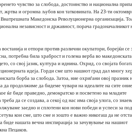
ренето чувство за слобода, достоинство и национална прип
т, жртва и огромна љубов кон татковината. На 23-ти октомвр
а Внатрешната Македонска Револуционерна организација. То
ационална независност и државност, порача градоначалникот 
а востанија и отпори против различни окупатори, борејќи се 
есна, потребна била храброст и голема верба во македонската
о, со свој јазик, култура и иднина. Охрид, со својата богат
уционерната идеја. Горди сме што нашиот град дал многу хер
ската борба за слобода. Затоа, ние охриѓани овој празник н
ка да продолжиме да бидеме чувари на идеалите на сите оние
ое ќе биде праведно, демократско и посветено на младите
треба да се создава, а секој од нас има своја улога, со знаењ
должуваме заедно и сплотени кон нови победи и успеси за по
сетува кои сме, што сме и зошто е важно никогаш да не отст
а биде нашата вечна инспирација за зачувување на нашиот
кна Пецаков.