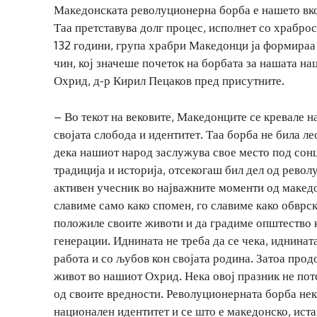
Македонската револуционерна борба е нашето вко
Таа претставува долг процес, исполнет со храброс
132 години, група храбри Македонци ја формира
чин, кој значеше почеток на борбата за нашата н
Охрид, д-р Кирил Пецаков пред присутните.
– Во текот на вековите, Македонците се кревале н
својата слобода и идентитет. Таа борба не била л
дека нашиот народ заслужува свое место под сонцет
традиција и историја, отсекогаш бил дел од револ
активен учесник во најважните моменти од македон
славиме само како спомен, го славиме како обврс
положиле своите животи и да градиме општество к
генерации. Иднината не треба да се чека, иднината 
работа и со љубов кон својата родина. Затоа про
живот во нашиот Охрид. Нека овој празник не пот
од своите вредности. Револуционерната борба нек
национален идентитет и се што е македонско, иста