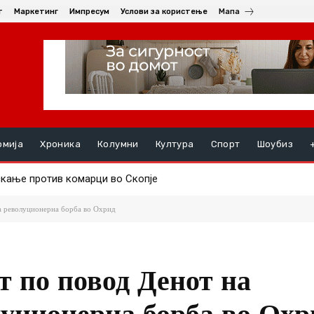
т
Маркетинг
Импресум
Услови за користење
Мапа
омија
Хроника
Колумни
Култура
Спорт
Шоубиз
ењата, на ред се хепатитите ако кризата со водата во Гостивар
а револуционерна борба во Охрид
т по повод Денот на
уционерна борба во Охр