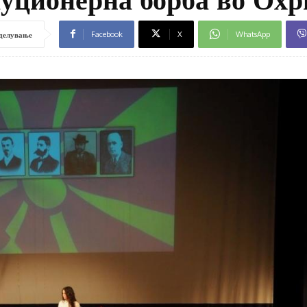
Facebook
X
WhatsApp
делување