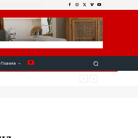
+Повеќе
 продолжи
ид