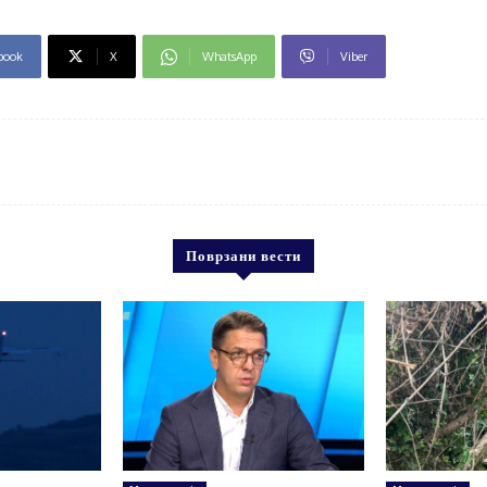
book
X
WhatsApp
Viber
Поврзани вести