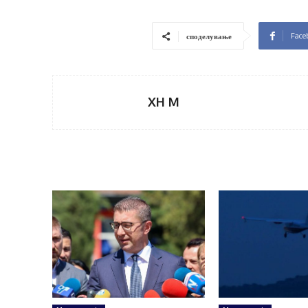
Face
споделување
XH M