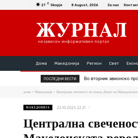
C
27
Skopje
8 August, 2026
За нас
Контак
независен информативен портал
Дома
Македонија
Регион
Свет
Екон
Д-р Трајановски: По тру
ПОСЛЕДНИ ВЕСТИ
дома
Македонија
Централна свеченост по повод Денот на Македонскат
22.10.2025 22:21
МАКЕДОНИЈА
Централна свеченос
Македонската револ