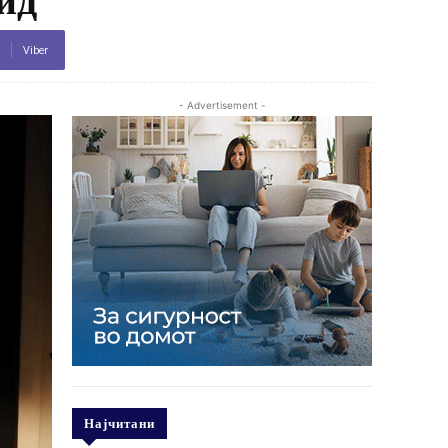
Viber
- Advertisement -
Најчитани