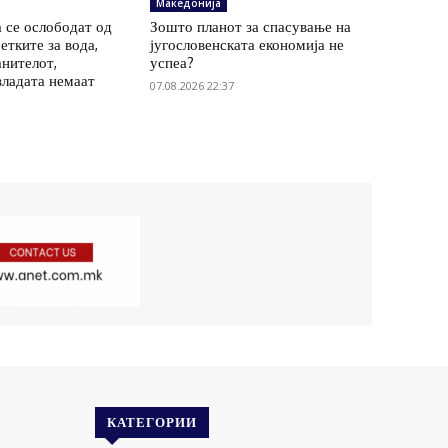
Македонија
 се ослободат од
Зошто планот за спасување на
етките за вода,
југословенската економија не
анителот,
успеа?
владата немаат
07.08.2026 22:37
КАТЕГОРИИ