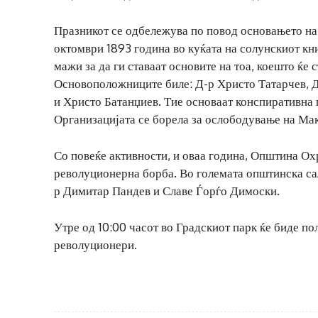
Празникот се одбележува по повод основањето на
октомври 1893 година во куќата на солунскиот к
мажи за да ги ставаат основите на тоа, коешто ќе
Основоположниците биле: Д-р Христо Татарчев, 
и Христо Батанџиев. Тие основаат конспиративна 
Организацијата се борела за ослободување на Мак
Со повеќе активности, и оваа година, Општина О
револуционерна борба. Во големата општинска са
р Димитар Пандев и Славе Ѓорѓо Димоски.
Утре од 10:00 часот во Градскиот парк ќе биде п
револуционери.