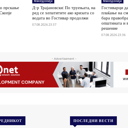
Македонија
Македонија
ко прскање
Д-р Трајановски: По труењата, на
Гостиварци да
Скопје
ред се хепатитите ако кризата со
плаќање на см
водата во Гостивар продолжи
бара правобр
општината и 
07.08.2026 23:37
решение
07.08.2026 23:36
- Advertisement -
РЕДНИКОТ
ПОСЛЕДНИ ВЕСТИ