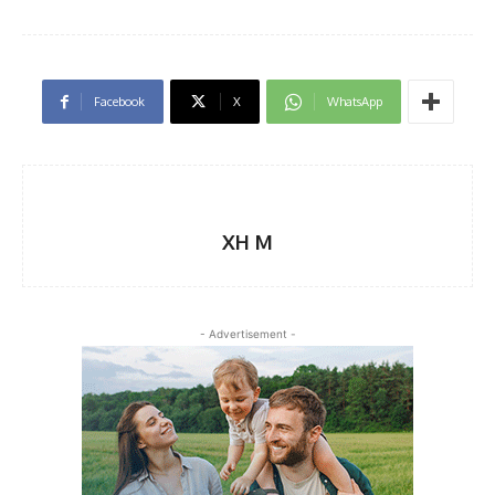
Facebook
X
WhatsApp
XH M
- Advertisement -