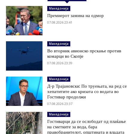
Македонија
Премиерот замина на одмор
07.08.2026 23:41
Македонија
Во вторник авионско прскање против
комарци во Скопје
07.08.2026 23:39
Македонија
Д-р Трајановски: По труењата, на ред се
хепатитите ако кризата со водата во
Гостивар продолжи
07.08.2026 23:37
Македонија
Гостиварци да се ослободат од плаќање
на сметките за вода, бара
правобранителот, општината и владата