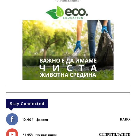
- Advertisement -
Stay Connected
КАКО
10,404
фанови
СЕ ПРЕТПЛАТИТЕ
61,453
претплатници