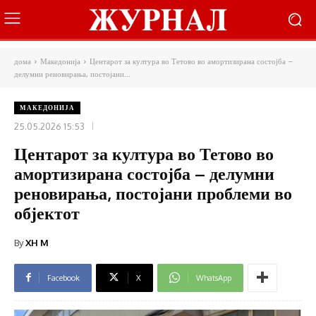
дома
Македонија
Центарот за култура во Тетово во амортизирана состојба –
делумни реновирања, постојани...
МАКЕДОНИЈА
25.05.2026 15:53
Центарот за култура во Тетово во
амортизирана состојба – делумни
реновирања, постојани проблеми во
објектот
By
XH M
Facebook
X
WhatsApp