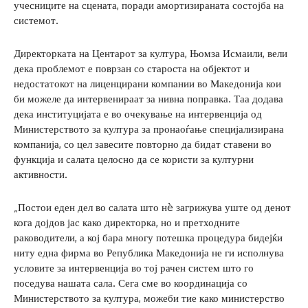
учесниците на сцената, поради амортизираната состојба на
системот.
Директорката на Центарот за култура, Њомза Исмаили, вели
дека проблемот е поврзан со староста на објектот и
недостатокот на лиценцирани компании во Македонија кои
би можеле да интервенираат за нивна поправка. Таа додава
дека институцијата е во очекување на интервенција од
Министерството за култура за пронаоѓање специјализирана
компанија, со цел завесите повторно да бидат ставени во
функција и салата целосно да се користи за културни
активности.
„Постои еден дел во салата што нè загрижува уште од денот
кога дојдов јас како директорка, но и претходните
раководители, а кој бара многу потешка процедура бидејќи
ниту една фирма во Република Македонија не ги исполнува
условите за интервенција во тој рачен систем што го
поседува нашата сала. Сега сме во координација со
Министерството за култура, можеби тие како министерство