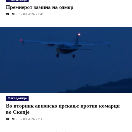
Премиерот замина на одмор
XH M
-
07.08.2026 23:41
Македонија
Во вторник авионско прскање против комарци
во Скопје
XH M
-
07.08.2026 23:39