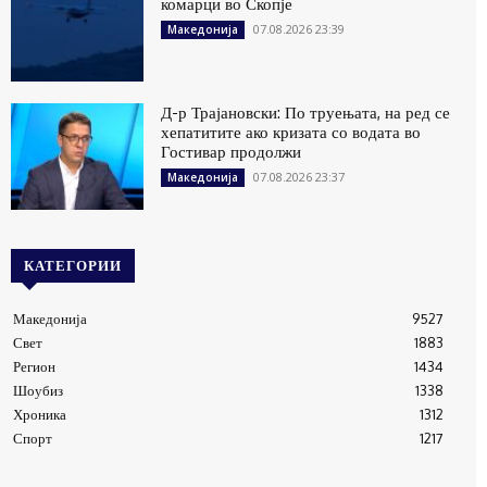
комарци во Скопје
07.08.2026 23:39
Македонија
Д-р Трајановски: По труењата, на ред се
хепатитите ако кризата со водата во
Гостивар продолжи
07.08.2026 23:37
Македонија
КАТЕГОРИИ
Македонија
9527
Свет
1883
Регион
1434
Шоубиз
1338
Хроника
1312
Спорт
1217