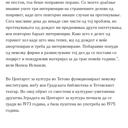
не постои, тоа беше поправено порано. Со моето доаѓање
имавме уште три интервенции на страничните делови од
покривот, каде што повторно имаше случаи на протекување.
Сега мислиме дека до некаде сме чисти од тој проблем, но
протекувањата од дождот ни предизвикаа други оштетувања,
кои повторно бараат интервенции. Како што е делот од
горниот хол каде што има тепих, кој од дождот е веќе
амортизиран и треба да интервенираме. Побаравме понуди
од неколку фирми и размислуваме тој дел да се постави со
поцврст и поиздржлив материјал за да трае повеќе години.“,
вели Њомза Исмаили.
Во Центарот за култура во Тетово функционираат неколку
институции, меѓу кои Градската библиотека и Тетовскиот
театар. Во овој објект се сместени и културно-уметнички
друштва.Зградата на Центарот за култура почнала да се
гради во 1973 година, а била пуштена во употреба во 1975
година.