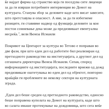
ќе најдат фирма од странство која ги поседува сите лиценци
за да ги изврши потребните интервенции во Домот на
културата. Станува збор за деловите каде што висат завесите,
што претставува и опасност. А ние, за да ги избегнеме
ризиците, ги ставивме надвор од функција деловите за кои
постои сомневање дека може да предизвикаат евентуална
несреќа.“, вели Њомза Исмаили
Покривот на Центарот за култура во Тетово е поправан во
две фази, при што еден дел од работите бил реализиран од
претходното раководство на институцијата, а другиот дел од
сегашната директорка Њомза Исмаили. Сепак, според
информациите од институцијата, последните врнежи од дожд
предизвикале оштетувања во еден дел од објектот, повторно
враќајќи ги проблемите во неколку сектори на културната
зграда.
„Еден дел беше среден од претходното раководство, односно
беше поправена куполата на Домот на културата, каде што
во салата имаше протекување на дождовница, што сега веќе