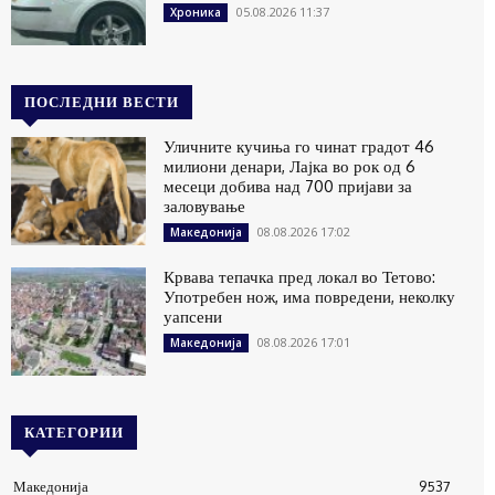
05.08.2026 11:37
Хроника
ПОСЛЕДНИ ВЕСТИ
Уличните кучиња го чинат градот 46
милиони денари, Лајка во рок од 6
месеци добива над 700 пријави за
заловување
08.08.2026 17:02
Македонија
Крвава тепачка пред локал во Тетово:
Употребен нож, има повредени, неколку
уапсени
08.08.2026 17:01
Македонија
КАТЕГОРИИ
Македонија
9537