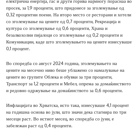
електрична енергија, гас и други горива најмногу пораснаа во
просек, за 1,9 проценти, што придонесе за зголемување од
0,32 процентни поени. На второ место се ресторани и хотели
со зголемување на цените од 0,7 проценти, Рекреација и
култура со зголемување од 0,6 проценти, Храна и
безалкохолни пијалоци со зголемување од 0,2 проценти и
Комуникации, каде што зголемувањето на цените изнесуваше
0,1 процент.
Во споредба со август 2024 година, зголемувањето на
цените на месечно ниво беше ублажено со намалување на
цените во групите Облека и обувки за три проценти,
Транспорт за 1,2 проценти и Мебел, опрема за домаќинството
и редовно одржување на домаќинството за 0,6 проценти.
Инфлацијата во Хрватска, исто така, изнесуваше 4,1 процент
на годишна основа во јули, што значи дека стагнира по три
месеци раст. Во истиот месец, во споредба со јуни, е
забележан раст од 0,4 проценти.