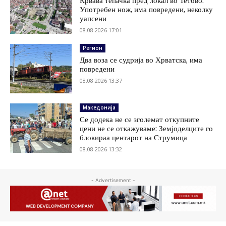
Крвава тепачка пред локал во Тетово:
Употребен нож, има повредени, неколку
уапсени
08.08.2026 17:01
Регион
Два воза се судрија во Хрватска, има
повредени
08.08.2026 13:37
Македонија
Се додека не се зголемат откупните
цени не се откажуваме: Земјоделците го
блокираа центарот на Струмица
08.08.2026 13:32
- Advertisement -