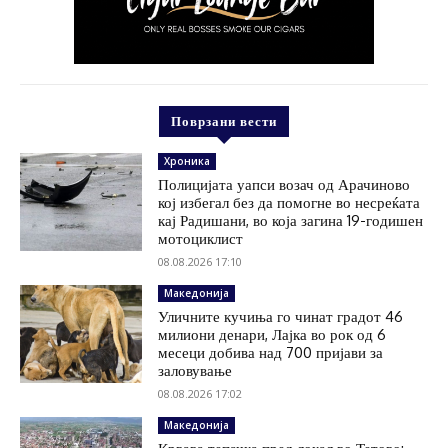
Поврзани вести
Хроника
Полицијата уапси возач од Арачиново
кој избегал без да помогне во несреќата
кај Радишани, во која загина 19-годишен
мотоциклист
08.08.2026 17:10
Македонија
Уличните кучиња го чинат градот 46
милиони денари, Лајка во рок од 6
месеци добива над 700 пријави за
заловување
08.08.2026 17:02
Македонија