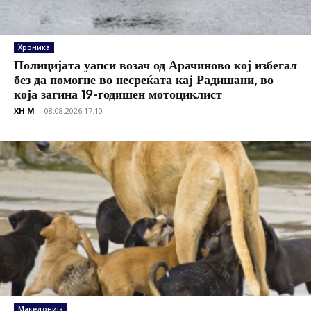
Хроника
Полицијата уапси возач од Арачиново кој избегал
без да помогне во несреќата кај Радишани, во
која загина 19-годишен мотоциклист
XH M
-
08.08.2026 17:10
Македонија