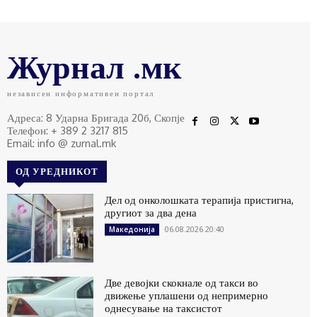
Журнал .мк
независен информативен портал
Адреса: 8 Ударна Бригада 20б, Скопје
Телефон: + 389 2 3217 815
Email: info @ zurnal.mk
ОД УРЕДНИКОТ
Дел од онколошката терапија пристигна,
другиот за два дена
06.08.2026 20:40
Македонија
Две девојки скокнале од такси во
движење уплашени од непримерно
однесување на таксистот