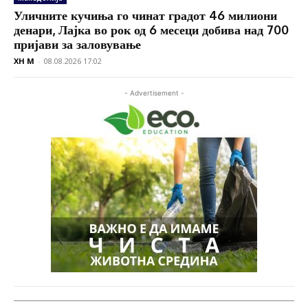
Уличните кучиња го чинат градот 46 милиони
денари, Лајка во рок од 6 месеци добива над 700
пријави за заловување
XH M
-
08.08.2026 17:02
- Advertisement -