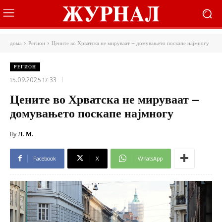
дома
Регион
Цените во Хрватска не мируваат – домувањето поскапе најмногу
РЕГИОН
15.09.2025 17:33
Цените во Хрватска не мируваат –
домувањето поскапе најмногу
By
Л. М.
Facebook
X
WhatsApp