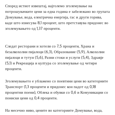
Според истиот извештај, најголемо зголемување на
потрошувачките цени за една година е забележано во групата
Домување, вода, електрична енергија, гас и други горива,
каде што изнесува 8,1 процент, што претставува придонес во
зголемувањето од 1,37 проценти.
Следат ресторани и хотели со 7,5 проценти, Храна и
безалкохолни пијалоци (6,3), Образование (5,9), Алкохолни
пијалоци и тутун (5,6), Разни стоки и услуги (5,4), Здравје
(5,1) и Рекреација и култура со зголемување од четири
проценти.
Зголемувањето е ублажено со поевтини цени во категориите
Транспорт (1,3 проценти и придонес кон падот од 0,18
процентни поени), Облека и обувки со 0,6 и Комуникации со
пониски цени од 0,4 проценти.
На месечно ниво, цените во категориите Домување, вода,