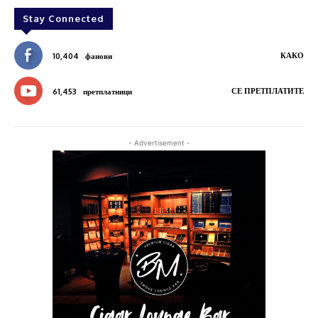
Stay Connected
КАКО
10,404
фанови
СЕ ПРЕТПЛАТИТЕ
61,453
претплатници
- Advertisement -