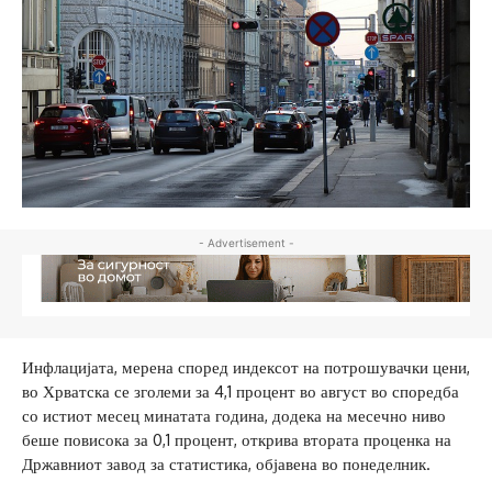
- Advertisement -
Инфлацијата, мерена според индексот на потрошувачки цени,
во Хрватска се зголеми за 4,1 процент во август во споредба
со истиот месец минатата година, додека на месечно ниво
беше повисока за 0,1 процент, открива втората проценка на
Државниот завод за статистика, објавена во понеделник.