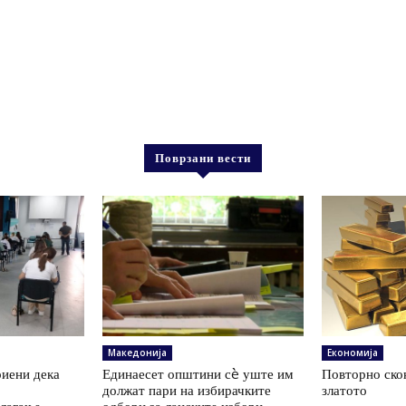
Поврзани вести
Македонија
Економија
иени дека
Единаесет општини сè уште им
Повторно скок
а
должат пари на избирачките
златото