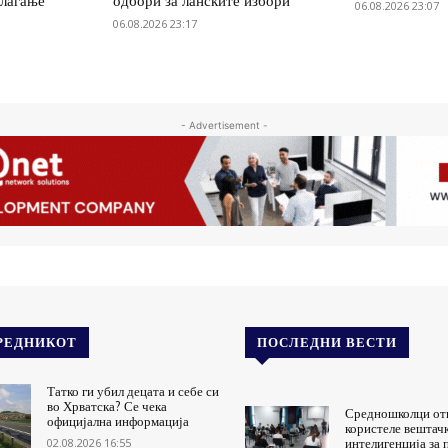
олагање
одбори за ланските избори
06.08.2026 23:07
06.08.2026 23:17
- Advertisement -
РЕДНИКОТ
ПОСЛЕДНИ ВЕСТИ
Татко ги убил децата и себе си
во Хрватска? Се чека
Средношколци от
официјална информација
користеле вештач
02.08.2026 16:55
интелигенција за 