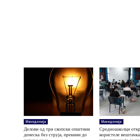
Македонија
Македонија
Делови од три скопски општини
Средношколци откр
денеска без струја, прекини до
користеле вештачк