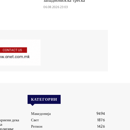
западнонилска треска
06.08.2026 23:03
КАТЕГОРИИ
Македонија
9494
криени дека
Свет
1876
ка
Регион
1426
полагање