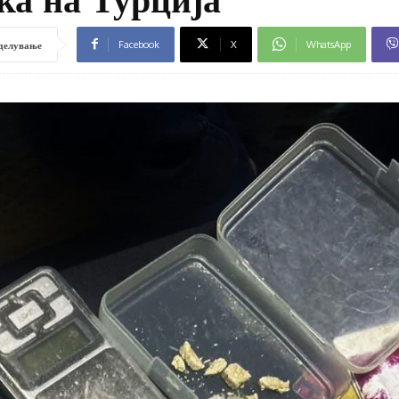
Facebook
X
WhatsApp
делување