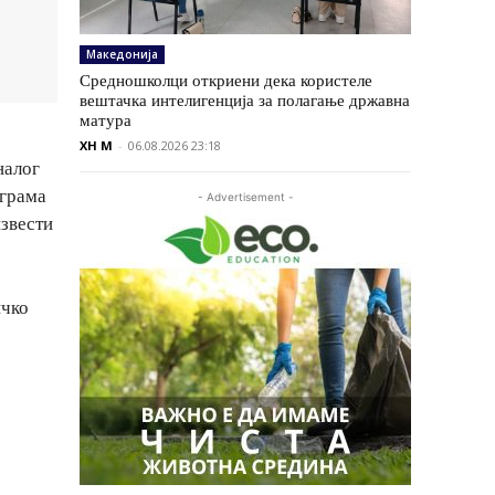
Македонија
Средношколци откриени дека користеле
вештачка интелигенција за полагање државна
матура
XH M
-
06.08.2026 23:18
налог
 грама
- Advertisement -
извести
ичко