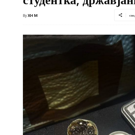
By
XH M
спо