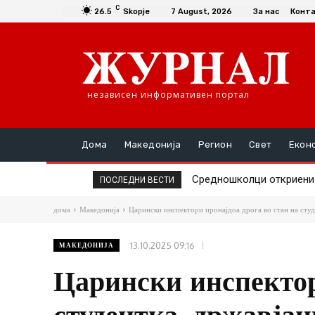
C
26.5
Skopje
7 August, 2026
За нас
Конт
независен информативен портал
Дома
Македонија
Регион
Свет
Екон
Средношколци откриени д
Единаесет општини сè 
ПОСЛЕДНИ ВЕСТИ
дома
Македонија
Царински инспектори пронајдоа дрога во стан на студ
13.10.2025 09:16
МАКЕДОНИЈА
Царински инспектор
студентка, државјан