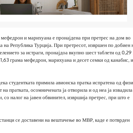
мефедрон и марихуана е пронајдена при претрес на дом во
ка на Република Турција. При претресот, извршен по добиен 
лението за истраги, пронајдоа вкупно шест таблети од 0,29
,63 грама мефедрон, марихуана и десет семки од канабис, 
дека студентката примила авионска пратка испратена од физ
т на пратката, осомничената ја отворила и од неа ја извадила
, со налог на јавен обвинител, извршија претрес, при што е
пстанци се доставени на вештачење во МВР, каде е потврден