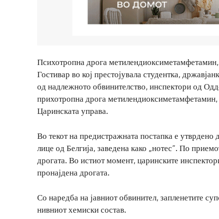
Психотропна дрога метилендиоксиметамфетамин, 
Гостивар во кој престојувала студентка, државјан
од надлежното обвинителство, инспектори од Одде
прихотропна дрога метилендиоксиметамфетамин, 1
Царинската управа.
Во текот на предистражната постапка е утврдено 
лице од Белгија, заведена како „нотес“. По приемо
дрогата. Во истиот момент, царинските инспектори
пронајдена дрогата.
Со наредба на јавниот обвинител, запленетите су
нивниот хемиски состав.