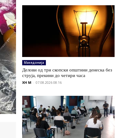
Македонија
Делови од три скопски општини денеска без
струја, прекини до четири часа
XH M
-
07.08.2026 08:16