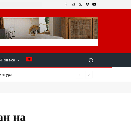
+Повеќе
атура
и
ан на