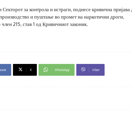
 Секторот за контрола и истраги, поднесе кривична пријава
 производство и пуштање во промет на наркотични дроги,
член 215, став 1 од Кривичниот законик.
book
X
WhatsApp
Viber