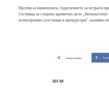
Против осомничената, Одделението за истраги при
Гостивар за сторено кривично дело „Неовластено
психотропни супстанци и прекурсори“, казниво по 
Face
споделување
XH M