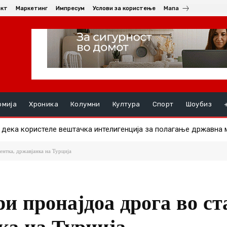
акт
Маркетинг
Импресум
Услови за користење
Мапа
омија
Хроника
Колумни
Култура
Спорт
Шоубиз
ека користеле вештачка интелигенција за полагање државна м
уште им должат пари на избирачките одбори за ланските избор
ентка, државјанка на Турција
и пронајдоа дрога во ст
ка на Турција