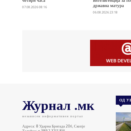
четири часа
интелигенција за п
државна матура
07.08.2026 08:16
06.08.2026 23:18
Журнал .мк
ОД У
независен информативен портал
Адреса: 8 Ударна Бригада 20б, Скопје
Телефон: + 389 2 3217 815