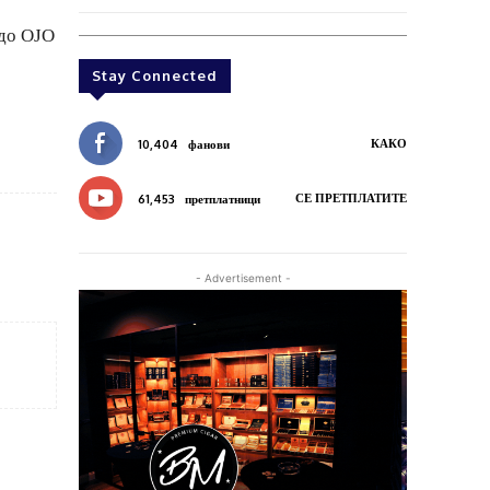
 до ОЈО
Stay Connected
КАКО
10,404
фанови
СЕ ПРЕТПЛАТИТЕ
61,453
претплатници
- Advertisement -