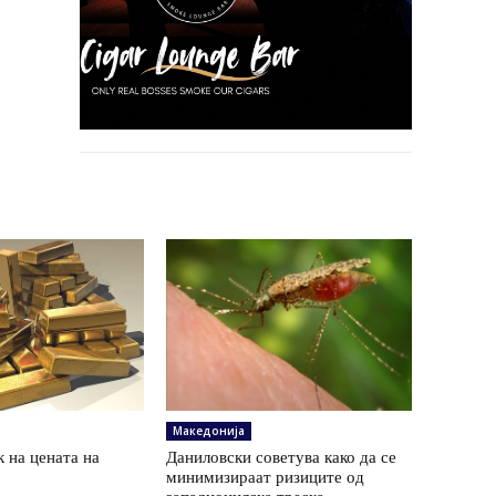
Македонија
 на цената на
Даниловски советува како да се
минимизираат ризиците од