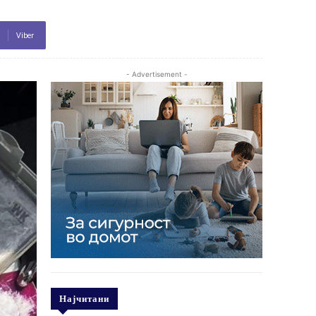
Viber
- Advertisement -
Најчитани