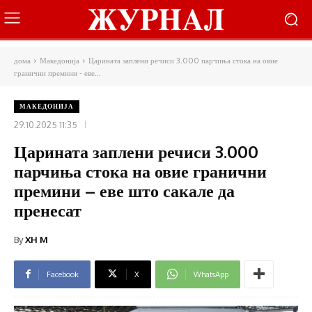
дома
Македонија
Царината заплени речиси 3.000 парчиња стока на овие
гранични премини - еве...
МАКЕДОНИЈА
29.10.2025 11:35
Царината заплени речиси 3.000
парчиња стока на овие гранични
премини – еве што сакале да
пренесат
By
XH M
Facebook
X
WhatsApp