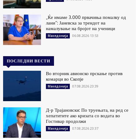
„Ќе имаме 3.000 првачиња помалку од
лани“: Јаневска за трендот на
намалување на бројот на ученици
06.08.2026 13:53
Македонија
ПОСЛЕДНИ ВЕСТИ
Во вторник авионско прскање против
комарци во Скопје
07.08.2026 23:39
Македонија
Д-р Трајановски: По труењата, на ред се
хепатитите ако кризата со водата во
Гостивар продолжи
07.08.2026 23:37
Македонија