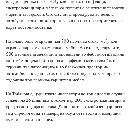
илјади парчиња стока, меѓу кои алкохолни пијалоци,
електронски цигари, облека со потпис на заштитени трговски
марки и автоделови. Стоката била пронајдена во возила,
автобуси и товарни моторни возила, а против сторителите се
водат посебни постапки.
На Блаце биле откриени над 700 парчиња стока, меѓу кои
играчки, парфеми, козметика и мебел. Во еден од случаите,
600 парчиња играчки биле пронајдени во фабрички шуплини
на комбе, додека 143 парчиња парфеми и козметика биле
скриени под патосниците и во багажниот простор на
автомобил. Товарно возило кое било пријавено како празно
содржело три парчиња гарнитури мебел.
На Табановце, царинските инспектори во три одделни случаи
заплениле 26 шишиња алкохол, над 200 електронски цигари и
уред за авто-дијагностика. Дополнително, мобилен царински
тим спречил обид за шверц на осум сета водни и воздушни
пумпи со соларен панел.