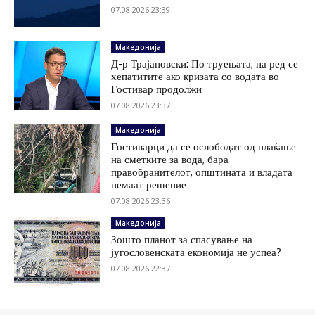
07.08.2026 23:39
Македонија
Д-р Трајановски: По труењата, на ред се
хепатитите ако кризата со водата во
Гостивар продолжи
07.08.2026 23:37
Македонија
Гостиварци да се ослободат од плаќање
на сметките за вода, бара
правобранителот, општината и владата
немаат решение
07.08.2026 23:36
Македонија
Зошто планот за спасување на
југословенската економија не успеа?
07.08.2026 22:37