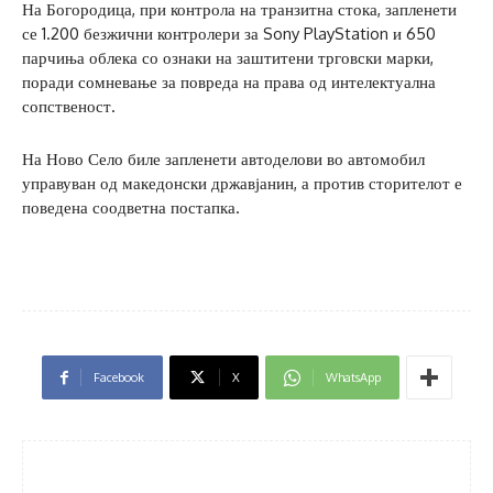
На Богородица, при контрола на транзитна стока, запленети
се 1.200 безжични контролери за Sony PlayStation и 650
парчиња облека со ознаки на заштитени трговски марки,
поради сомневање за повреда на права од интелектуална
сопственост.
На Ново Село биле запленети автоделови во автомобил
управуван од македонски државјанин, а против сторителот е
поведена соодветна постапка.
Facebook
X
WhatsApp