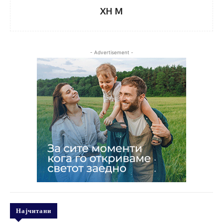
XH M
- Advertisement -
Најчитани