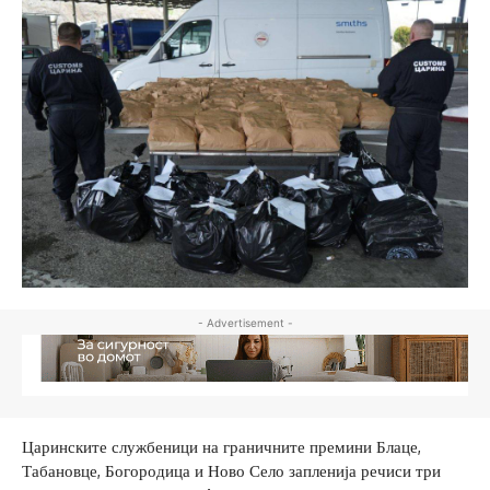
- Advertisement -
Царинските службеници на граничните премини Блаце,
Табановце, Богородица и Ново Село запленија речиси три