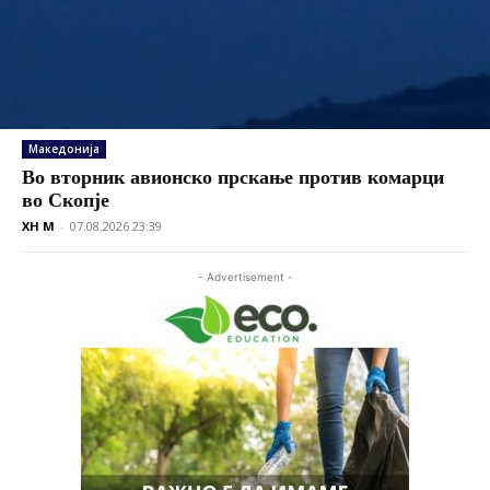
Македонија
Во вторник авионско прскање против комарци
во Скопје
XH M
-
07.08.2026 23:39
- Advertisement -