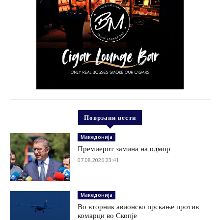
Поврзани вести
Македонија
Премиерот замина на одмор
07.08.2026 23:41
Македонија
Во вторник авионско прскање против
комарци во Скопје