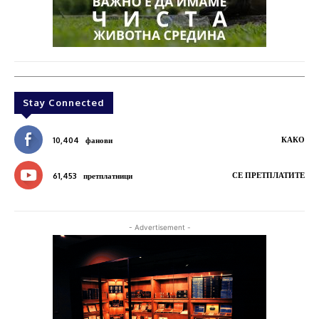
Stay Connected
КАКО
10,404
фанови
СЕ ПРЕТПЛАТИТЕ
61,453
претплатници
- Advertisement -