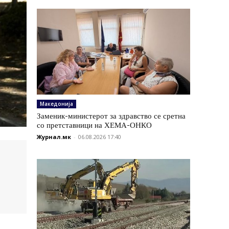
Македонија
Заменик-министерот за здравство се сретна
со претставници на ХЕМА-ОНКО
Журнал.мк
-
06.08.2026 17:40