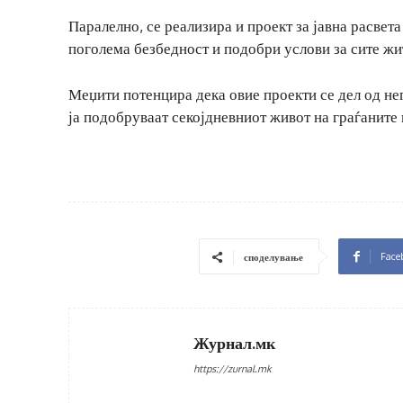
Паралелно, се реализира и проект за јавна расвет
поголема безбедност и подобри услови за сите жи
Меџити потенцира дека овие проекти се дел од нег
ја подобруваат секојдневниот живот на граѓаните 
Face
споделување
Журнал.мк
https://zurnal.mk