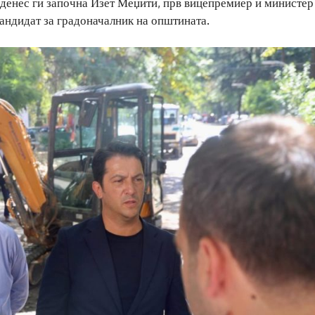
денес ги започна Изет Меџити, прв вицепремиер и министер
кандидат за градоначалник на општината.