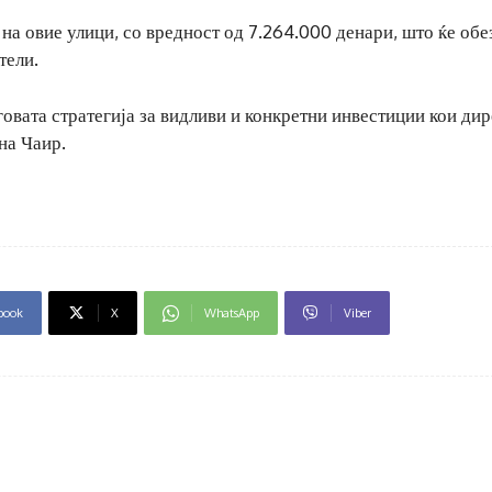
а на овие улици, со вредност од 7.264.000 денари, што ќе об
тели.
овата стратегија за видливи и конкретни инвестиции кои ди
на Чаир.
book
X
WhatsApp
Viber