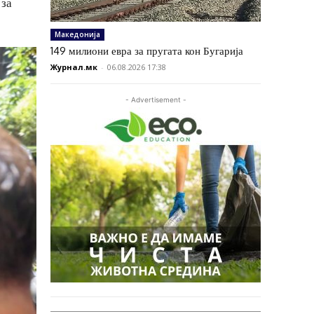
 за
Македонија
149 милиони евра за пругата кон Бугарија
Журнал.мк
-
06.08.2026 17:38
- Advertisement -