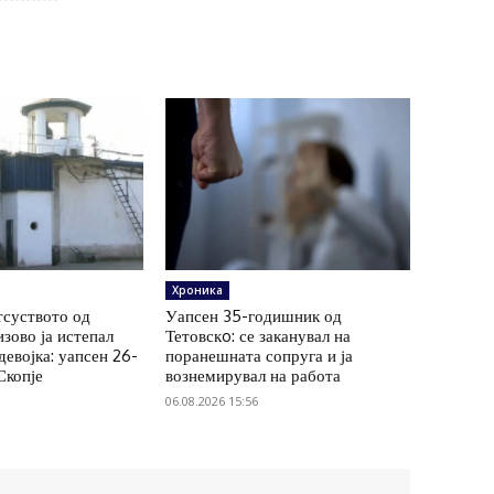
Хроника
тсуството од
Уапсен 35-годишник од
зово ја истепал
Тетовскo: се заканувал на
евојка: уапсен 26-
поранешната сопруга и ја
Скопје
вознемирувал на работа
06.08.2026 15:56