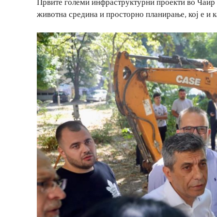
Првите големи инфраструктурни проекти во Чаир 
животна средина и просторно планирање, кој е и 