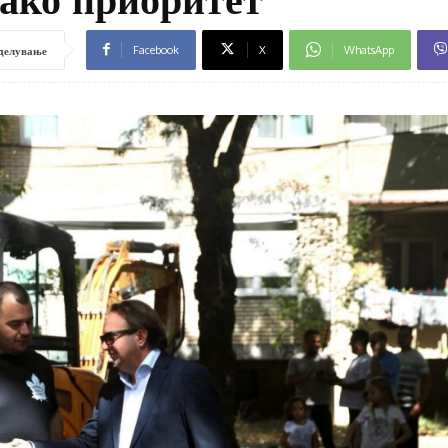
Facebook
X
WhatsApp
делување