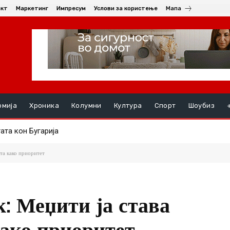
акт
Маркетинг
Импресум
Услови за користење
Мапа
омија
Хроника
Колумни
Култура
Спорт
Шоубиз
а со амбасадорката на Република Словачка, Ивета Хрицова
та како приоритет
: Меџити ја става
ако приоритет