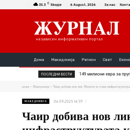
C
35.3
Skopje
6 August, 2026
За нас
Конт
независен информативен портал
Дома
Македонија
Регион
Свет
Екон
Шасивари оствари средб
ПОСЛЕДНИ ВЕСТИ
дома
Македонија
Чаир добива нов лик: Меџити ја става инфраструктура
06.09.2025 14:39
МАКЕДОНИЈА
Чаир добива нов лик
инфраструктурата к