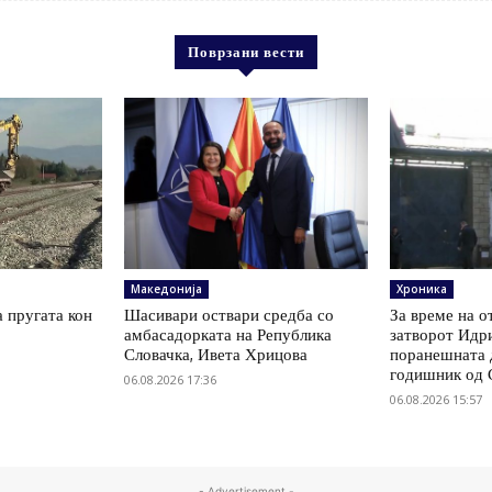
Поврзани вести
Македонија
Хроника
а пругата кон
Шасивари оствари средба со
За време на о
амбасадорката на Република
затворот Идри
Словачка, Ивета Хрицова
поранешната д
годишник од 
06.08.2026 17:36
06.08.2026 15:57
- Advertisement -