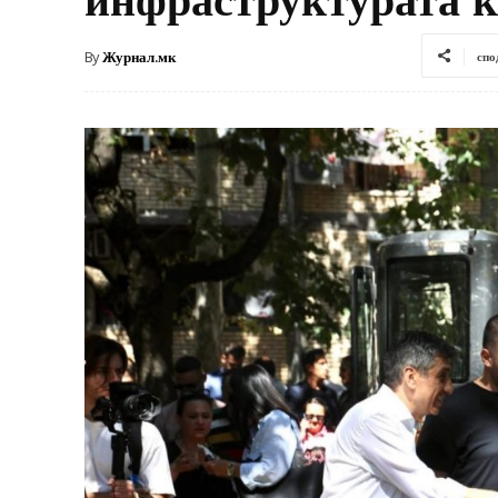
By
Журнал.мк
спо