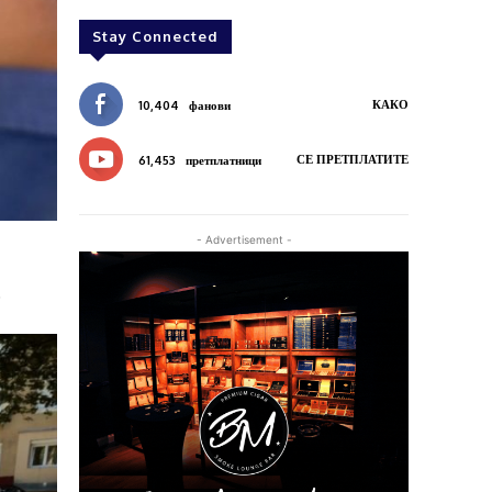
Stay Connected
КАКО
10,404
фанови
СЕ ПРЕТПЛАТИТЕ
61,453
претплатници
- Advertisement -
.