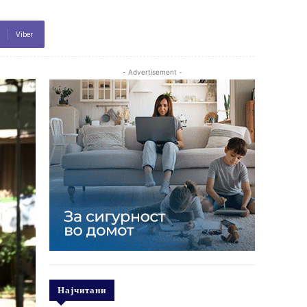
Viber
- Advertisement -
Најчитани