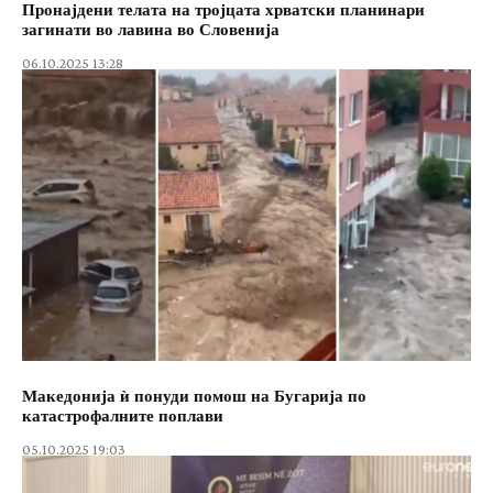
Пронајдени телата на тројцата хрватски планинари
загинати во лавина во Словенија
06.10.2025 13:28
Македонија ѝ понуди помош на Бугарија по
катастрофалните поплави
05.10.2025 19:03