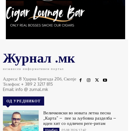
Журнал .мк
независен информативен портал
Адреса: 8 Ударна Бригада 20б, Скопје
Телефон: + 389 2 3217 815
Email: info @ zurnal.mk
ОД УРЕДНИКОТ
Величковски во новата летна песна
„Карта“ – пее за љубовна разделба –
иден хит со одличен реге-ритам
05.08.2026 17:42
Шоубиз