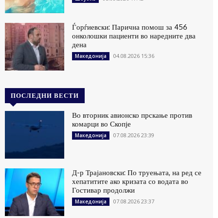
Ѓорѓиевски: Парична помош за 456
онколошки пациенти во наредните два
дена
04.08.2026 15:36
Македонија
ПОСЛЕДНИ ВЕСТИ
Во вторник авионско прскање против
комарци во Скопје
07.08.2026 23:39
Македонија
Д-р Трајановски: По труењата, на ред се
хепатитите ако кризата со водата во
Гостивар продолжи
07.08.2026 23:37
Македонија