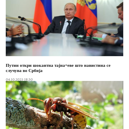
Путин откри шокантна тајна-еве што навистина се
случува во Србија
04.10.2025 18:30