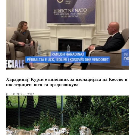
Харадинај: Курти е виновник за изолацијата на Косово и
последиците што ги предизвикува
05.10.2025 19:02