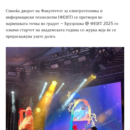
Синоќа дворот на Факултетот за електротехника и
информациски технологии (ФЕИТ) се претвори во
најжешката точка во градот – Бруцошка @ ФЕИТ 2025 го
означи стартот на академската година со журка која ќе се
прераскажува уште долго.