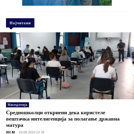
Најчитани
Македонија
Средношколци откриени дека користеле
вештачка интелигенција за полагање државна
матура
XH M
-
06.08.2026 23:18