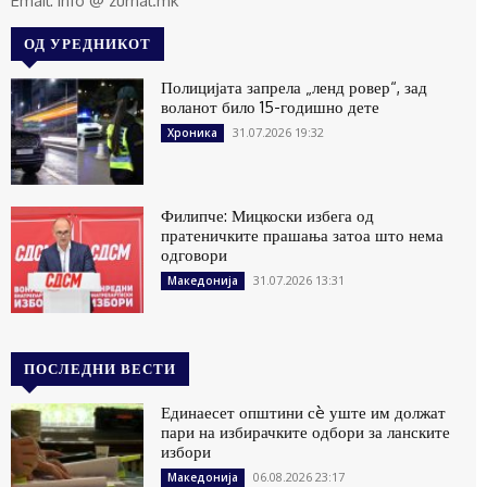
Email: info @ zurnal.mk
ОД УРЕДНИКОТ
Полицијата запрела „ленд ровер“, зад
воланот било 15-годишно дете
31.07.2026 19:32
Хроника
Филипче: Мицкоски избега од
пратеничките прашања затоа што нема
одговори
31.07.2026 13:31
Македонија
ПОСЛЕДНИ ВЕСТИ
Единаесет општини сè уште им должат
пари на избирачките одбори за ланските
избори
06.08.2026 23:17
Македонија