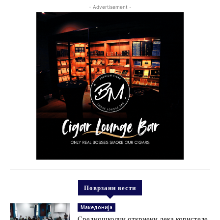
- Advertisement -
Поврзани вести
Македонија
Средношколци откриени дека користеле