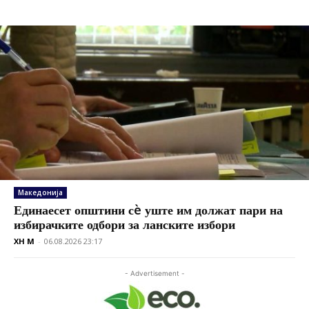
Македонија
Единаесет општини сè уште им должат пари на
избирачките одбори за ланските избори
XH M
-
06.08.2026 23:17
- Advertisement -