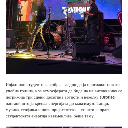
Илјадници студенти се собраа заедно да ја прослават новата
учебна година, а за атмосферата да биде на највисоко ниво се
погрижија три сцени, десетина артисти и неколку surprise
настапи што ја кренаа енергијата до максимум. Танци,
музика, селфиња и нови пријателства – сè што ја прави
студентската енергија незаменлива, беше таму.