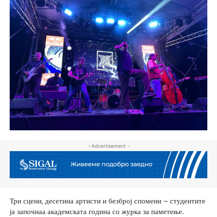
- Advertisement -
Три сцени, десетина артисти и безброј спомени – студентите
ја започнаа академската година со журка за паметење.