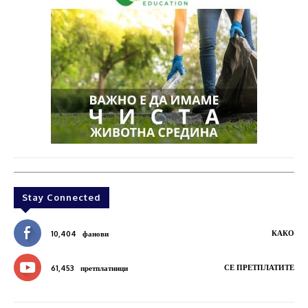
Stay Connected
КАКО
10,404
фанови
СЕ ПРЕТПЛАТИТЕ
61,453
претплатници