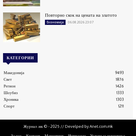
Повторно скок на цената на златото
06.08.2026 23:07
Економија
КАТЕГОРИИ
Македонија
9493
Свет
1876
Регион
1426
Шоубиз
1333
Хроника
1303
Спорт
1211
Журнал .мк © - 2025 // Develped by Anet.com.mk
За нас
Контакт
Маркетинг
Импресум
Услови за користење