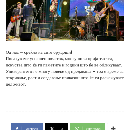
Од нас – среќно на сите бруцоши!
Посакуваме успешен почеток, многу нови пријателства,
искуства што ќе ги паметите и години што ќе ве обликуваат.
Универзитетот е многу повеќе од предавања – тоа е време за
откривање, раст и создавање приказни што ќе ги раскажувате
цел живот.
Facebook
X
WhatsApp