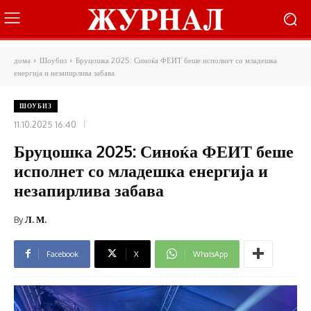
дома
Шоубиз
Бруцошка 2025: Синоќа ФЕИТ беше исполнет со младешка
енергија и незапирлива забава
ШОУБИЗ
11.10.2025 16:40
Бруцошка 2025: Синоќа ФЕИТ беше
исполнет со младешка енергија и
незапирлива забава
By
Л. М.
Facebook
X
WhatsApp