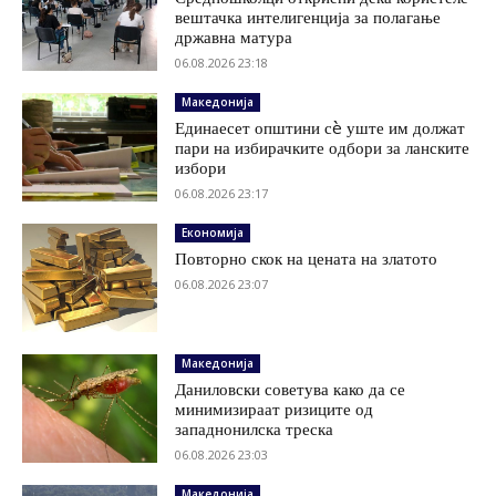
вештачка интелигенција за полагање
државна матура
06.08.2026 23:18
Македонија
Единаесет општини сè уште им должат
пари на избирачките одбори за ланските
избори
06.08.2026 23:17
Економија
Повторно скок на цената на златото
06.08.2026 23:07
Македонија
Даниловски советува како да се
минимизираат ризиците од
западнонилска треска
06.08.2026 23:03
Македонија