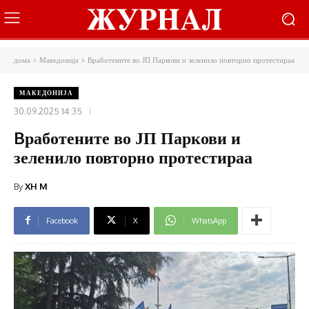
дома
Македонија
Bработените во ЈП Паркови и зеленило повторно протестираа
МАКЕДОНИЈА
30.09.2025 14:35
Bработените во ЈП Паркови и
зеленило повторно протестираа
By
XH M
Facebook
X
WhatsApp