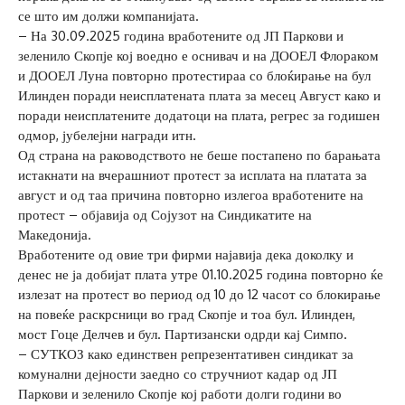
се што им должи компанијата.
– На 30.09.2025 година вработените од ЈП Паркови и
зеленило Скопје кој воедно е оснивач и на ДООЕЛ Флораком
и ДООЕЛ Луна повторно протестираа со блоќирање на бул
Илинден поради неисплатената плата за месец Август како и
поради неисплатените додатоци на плата, регрес за годишен
одмор, јубелејни награди итн.
Од страна на раководството не беше постапено по барањата
истакнати на вчерашниот протест за исплата на платата за
август и од таа причина повторно излегоа вработените на
протест – објавија од Сојузот на Синдикатите на
Македонија.
Вработените од овие три фирми најавија дека доколку и
денес не ја добијат плата утре 01.10.2025 година повторно ќе
излезат на протест во период од 10 до 12 часот со блокирање
на повеќе раскрсници во град Скопје и тоа бул. Илинден,
мост Гоце Делчев и бул. Партизански одрди кај Симпо.
– СУТКОЗ како единствен репрезентативен синдикат за
комунални дејности заедно со стручниот кадар од ЈП
Паркови и зеленило Скопје кој работи долги години во