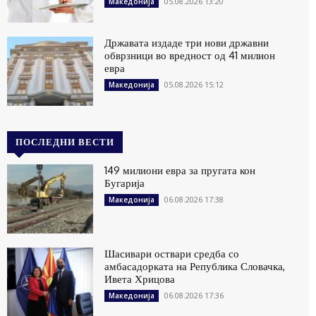
05.08.2026 13:20
Македонија
Државата издаде три нови државни
обврзници во вредност од 41 милион
евра
05.08.2026 15:12
Македонија
ПОСЛЕДНИ ВЕСТИ
149 милиони евра за пругата кон
Бугарија
06.08.2026 17:38
Македонија
Шасивари оствари средба со
амбасадорката на Република Словачка,
Ивета Хрицова
06.08.2026 17:36
Македонија