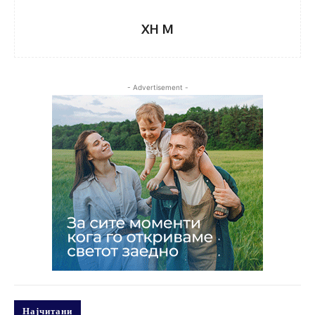
XH M
- Advertisement -
Најчитани