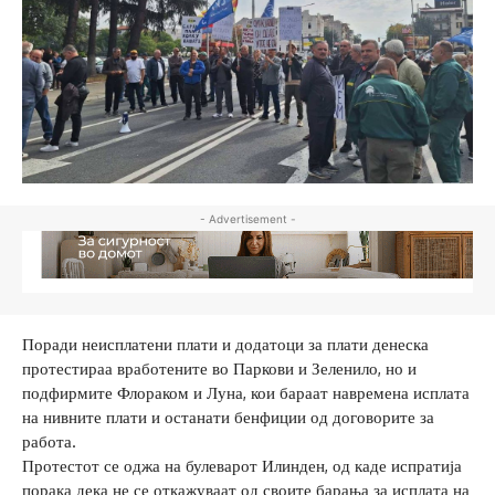
- Advertisement -
Поради неисплатени плати и додатоци за плати денеска
протестираа вработените во Паркови и Зеленило, но и
подфирмите Флораком и Луна, кои бараат навремена исплата
на нивните плати и останати бенфиции од договорите за
работа.
Протестот се оджа на булеварот Илинден, од каде испратија
порака дека не се откажуваат од своите барања за исплата на