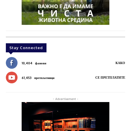
Stay Connected
КАКО
10,404
фанови
СЕ ПРЕТПЛАТИТЕ
61,453
претплатници
- Advertisement -