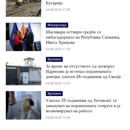
Бугарија
06.08.2026 17:38
Македонија
Шасивари оствари средба со
амбасадорката на Република Словачка,
Ивета Хрицова
06.08.2026 17:36
Хроника
За време на отсуството од затворот
Идризово ја истепал поранешната
девојка: уапсен 26-годишник од Скопје
06.08.2026 15:57
Хроника
Уапсен 35-годишник од Тетовскo: се
заканувал на поранешната сопруга и ја
вознемирувал на работа
06.08.2026 15:56