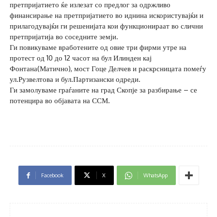
претпријатието ќе излезат со предлог за одржливо
финансирање на претпријатието во иднина искористувајќи и
прилагодувајќи ги решенијата кои функционираат во слични
претпријатија во соседните земји.
Ги повикуваме вработените од овие три фирми утре на
протест од 10 до 12 часот на бул Илинден кај
Фонтана(Матично), мост Гоце Делчев и раскрсницата помеѓу
ул.Рузвелтова и бул.Партизански одреди.
Ги замолуваме граѓаните на град Скопје за разбирање – се
потенцира во објавата на ССМ.
Facebook
X
WhatsApp