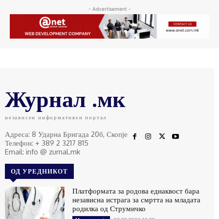
- Advertisement -
Журнал .мк
независен информативен портал
Адреса: 8 Ударна Бригада 20б, Скопје
Телефон: + 389 2 3217 815
Email: info @ zurnal.mk
ОД УРЕДНИКОТ
Платформата за родова еднаквост бара
независна истрага за смртта на младата
родилка од Струмичко