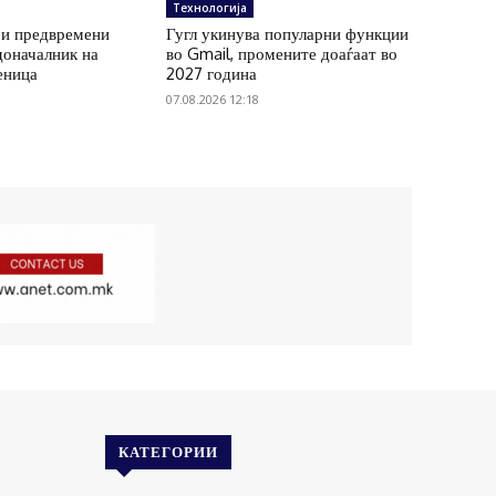
Технологија
ри предвремени
Гугл укинува популарни функции
доначалник на
во Gmail, промените доаѓаат во
еница
2027 година
07.08.2026 12:18
КАТЕГОРИИ