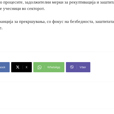
во процесите, задолжителни мерки за рекултивација и заштит
те учесници во секторот.
ранција за прекршувања, со фокус на безбедноста, заштитата
е.
book
X
WhatsApp
Viber