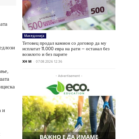
мата
Македонија
Тетовец продал камион со договор да му
редлози
исплатат 11.000 евра на рати – останал без
возилото и без парите
XH M
-
07.08.2026 12:36
ање,
- Advertisement -
шата
тициска
а и
и