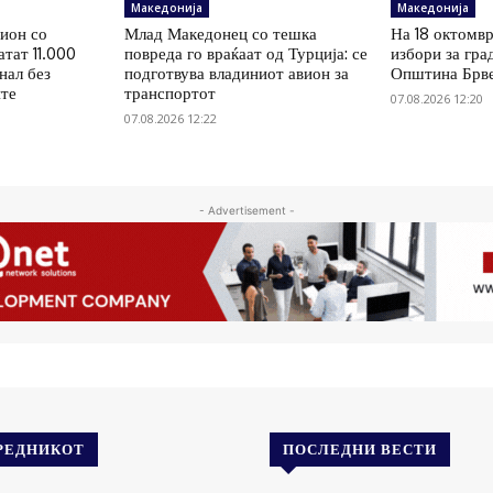
Македонија
Македонија
мион со
Млад Македонец со тешка
На 18 октомв
атат 11.000
повреда го враќаат од Турција: се
избори за гра
нал без
подготвува владиниот авион за
Општина Брв
ите
транспортот
07.08.2026 12:20
07.08.2026 12:22
- Advertisement -
РЕДНИКОТ
ПОСЛЕДНИ ВЕСТИ