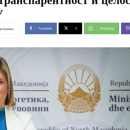
У
Facebook
X
WhatsApp
делување