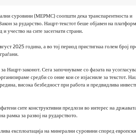
рални суровини (МЕРМС) соопшти дека транспарентноста и
Закон за рударство. Нацрт-текстот беше објавен на платфор
 и учество на сите засегнати страни.
вгуст 2025 година, а во тој период пристигнаа голем број п
граѓани.
 за Нацрт-законот. Сега започнуваме со фазата на усогласув
организираме средби со оние кои се изјасниле за текстот. На
средина, висока безбедност при работа и предвидлива инвес
фатени сите конструктивни предлози во интерес на држават
на рамка за развој на рударството.
жлива експлоатација на минерални суровини според европск