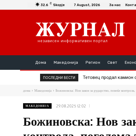
C
32.6
Skopje
7 August, 2026
За нас
Конт
независен информативен портал
Дома
Македонија
Регион
Свет
Екон
Тетовец продал камион со 
Млад Македонец со тешк
ПОСЛЕДНИ ВЕСТИ
дома
Македонија
Божиновска: Нов закон за рударство, повеќе контрола,
29.08.2025 12:02
МАКЕДОНИЈА
Божиновска: Нов зак
контрола, поголема