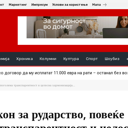
акт
Маркетинг
Импресум
Услови за користење
Мапа
омија
Хроника
Колумни
Култура
Спорт
Шоубиз
договор да му исплатат 11.000 евра на рати – останал без вози
а повреда го враќаат од Турција: се подготвува владиниот ав
 поголема транспарентност и целосна хармонизација...
он за рударство, повеќе
 транспарентност и цело