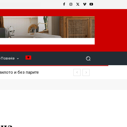
+Повеќе
лото и без парите
ион за транспортот
сна