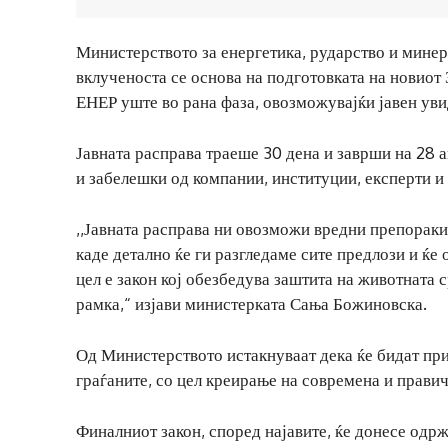
Министерството за енергетика, рударство и мине
вклученоста се основа на подготовката на новиот 
ЕНЕР уште во рана фаза, овозможувајќи јавен увид
Јавната расправа траеше 30 дена и заврши на 28 а
и забелешки од компании, институции, експерти и 
,,Јавната расправа ни овозможи вредни препораки
каде детално ќе ги разгледаме сите предлози и ќе 
цел е закон кој обезбедува заштита на животната 
рамка,“ изјави министерката Сања Божиновска.
Од Министерството истакнуваат дека ќе бидат при
граѓаните, со цел креирање на современа и правич
Финалниот закон, според најавите, ќе донесе одр