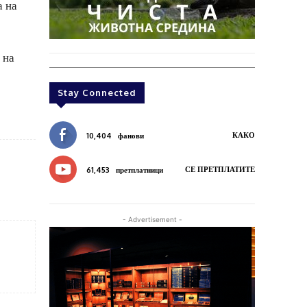
а на
 на
Stay Connected
КАКО
10,404
фанови
СЕ ПРЕТПЛАТИТЕ
61,453
претплатници
- Advertisement -