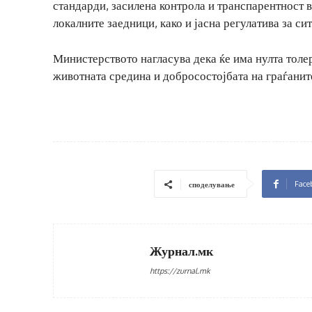
стандарди, засилена контрола и транспарентност 
локалните заедници, како и јасна регулатива за си
Министерството нагласува дека ќе има нулта толе
животната средина и добросостојбата на граѓанит
Face
споделување
Журнал.мк
https://zurnal.mk