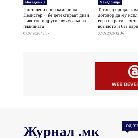
Македонија
Македонија
Поставени нови камери на
Тетовец продал ка
Пелистер – ќе детектираат диви
договор да му испл
животни и други случувања на
евра на рати – оста
планината
возилото и без пар
07.08.2026 12:37
07.08.2026 12:36
Журнал .мк
ОД У