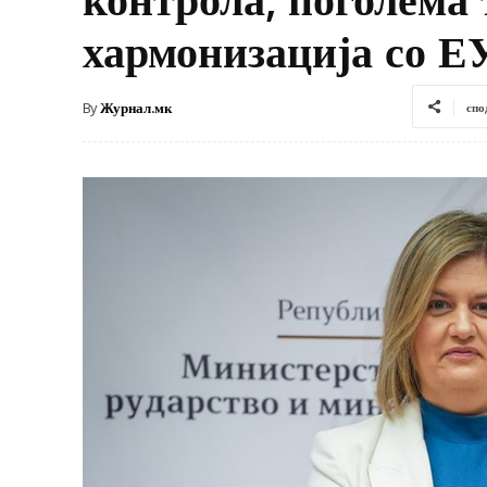
хармонизација со Е
By
Журнал.мк
спо