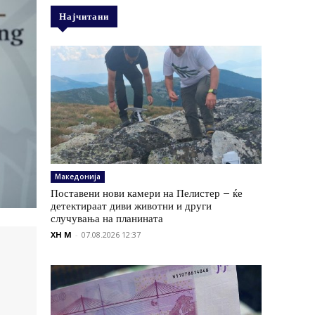
Најчитани
Македонија
Поставени нови камери на Пелистер – ќе
детектираат диви животни и други
случувања на планината
XH M
-
07.08.2026 12:37